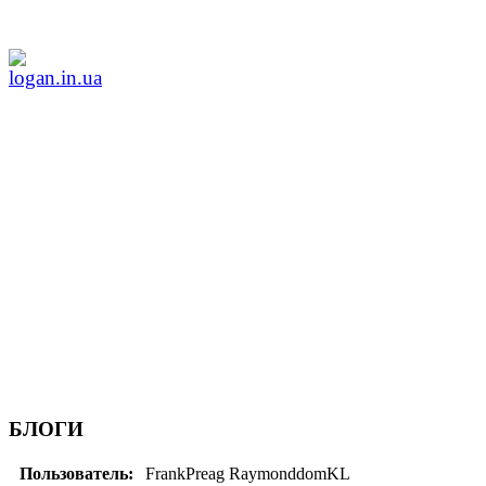
БЛОГИ
Пользователь:
FrankPreag RaymonddomKL