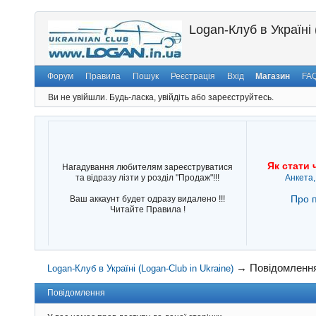
Logan-Клуб в Україні 
Форум
Правила
Пошук
Реєстрація
Вхід
Магазин
FA
Ви не увійшли.
Будь-ласка, увійдіть або зареєструйтесь.
Як стати 
Нагадування любителям зареєструватися
та відразу лізти у розділ "Продаж"!!!
Анкета,
Про п
Ваш аккаунт будет одразу видалено !!!
Читайте Правила !
→
Повідомленн
Logan-Клуб в Україні (Logan-Club in Ukraine)
Повідомлення