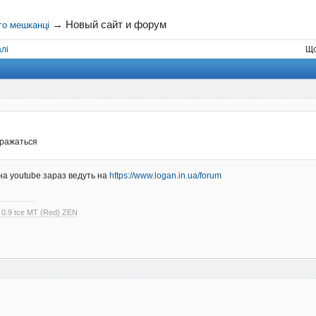
→
Новый сайт и форум
го мешканці
лі
Що
бражаться
на youtube зараз ведуть на
https://www.logan.in.ua/forum
 0.9 tce MT (Red) ZEN