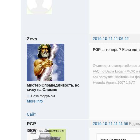
Zevs
2019-10-21 11:06:42
PGP
, а теперь ? Если где
Счастье, это когда тебе все з
FAQ по Dacia Logan (MCV) и
Как загрузить картинки на ф
Hyundai Accent 2007 1.6 AT
Мистер Справедливость, но
сижу на Олимпе
Поза форумом
More info
Сайт
PGP
2019-10-21 11:11:56
Відре