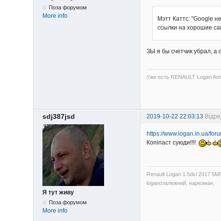
Поза форумом
More info
Мэтт Каттс: "Google 
ссылки на хорошие са
ЗЫ я бы счетчик убрал, а о
Уже есть RENAULT Logan Amb
sdj387jsd
2019-10-22 22:03:13
Відре
https://www.logan.in.ua/f
Копіпаст суюди!!!!
Renault Logan 1.5dci 2017 5М
loganозалежний, наркоман.
Я тут живу
Поза форумом
More info