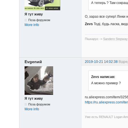
А теперь ? Там сокращ
Я тут живу
О, зараз все супер! Лінк
Поза форумом
Zevs
Тоді, будь ласка, вид
More info
Пішкарус ->
Sandero Stepway
Evgenий
2019-10-21 14:02:38
Відре
Zevs написав:
А можно пример ?
ru.aliexpress.com/item/3
Я тут живу
https://ru.aliexpress.com/
Поза форумом
More info
Уже есть RENAULT Logan Amb