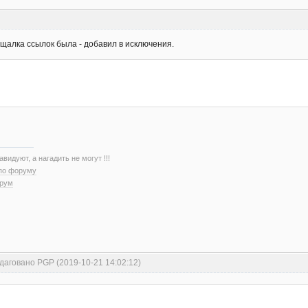
ращалка ссылок была - добавил в исключения.
авидуют, а нагадить не могут !!!
 по форуму
орум
даговано PGP (2019-10-21 14:02:12)