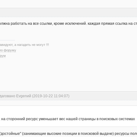
должна работать на все ссылки, кроме исключений. каждая прямая ссылка на
авидуют, а нагадить не могут !!!
 по форуму
орум
даговано Evgenий (2019-10-22 11:04:07)
 на сторонний ресурс уменьшает вес нашей страницы в поисковых системах
а "достойные" (занимающие высокие позиции в поисковой выдаче) ресурсы по