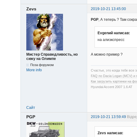
Zevs
2019-10-21 13:45:00
PGP
, А теперь ? Там сок
Evgenий написав:
на алиэкспресс
Мистер Справедливость, но
А можно пример ?
сижу на Олимпе
Поза форумом
More info
Счастье, это когда тебе все з
FAQ по Dacia Logan (MCV) и
Как загрузить картинки на ф
Hyundai Accent 2007 1.6 AT
Сайт
PGP
2019-10-21 13:59:49
Відре
Zevs написав: