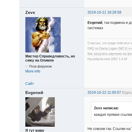
Zevs
2019-10-21 18:28:58
Evgenий
, так подмена и 
системах
Счастье, это когда тебе все з
FAQ по Dacia Logan (MCV) и
Как загрузить картинки на ф
Мистер Справедливость, но
Hyundai Accent 2007 1.6 AT
сижу на Олимпе
Поза форумом
More info
Сайт
Evgenий
2019-10-22 11:00:07
Відре
Zevs написав:
каждая прямая ссылка
Не совсем так. Ссылки н
Я тут живу