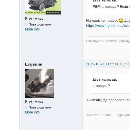
Zevs написав:
PGP
, а теперь ? Если
Я тут живу
На жаль не працює
Дода
Поза форумом
https://www.logan.in.ua/f
More info
Пішкарус ->
Sandero Stepway
Evgenий
2019-10-21 11:55:00
Відре
Zevs написав:
а теперь ?
ХЗ везде, где пробовал- 
Я тут живу
Поза форумом
More info
Уже есть RENAULT Logan Amb