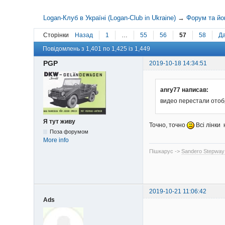
Logan-Клуб в Україні (Logan-Club in Ukraine)
→
Форум та йо
Сторінки
Назад
1
…
55
56
57
58
Да
Повідомлень з 1,401 по 1,425 із 1,449
PGP
2019-10-18 14:34:51
anry77 написав:
видео перестали ото
Я тут живу
Точно, точно
Всі лінки 
Поза форумом
More info
Пішкарус ->
Sandero Stepway
2019-10-21 11:06:42
Ads