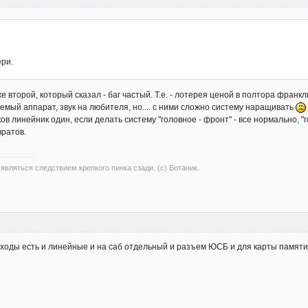
ери.
же второй, который сказал - баг частый. Т.е. - лотерея ценой в полтора франк
аемый аппарат, звук на любителя, но.... с ними сложно систему наращивать
аков линейник один, если делать систему "головное - фронт" - все нормально, "г
вратов.
вляться следствием крепкого пинка сзади. (с) Ботаник.
ходы есть и линейные и на саб отдельный и разъем ЮСБ и для карты памяти. 