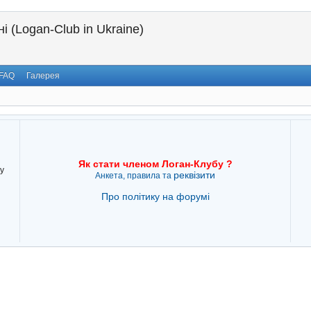
і (Logan-Club in Ukraine)
FAQ
Галерея
Як стати членом Логан-Клубу ?
у
реквізити
Анкета, правила та
Про політику на форумі