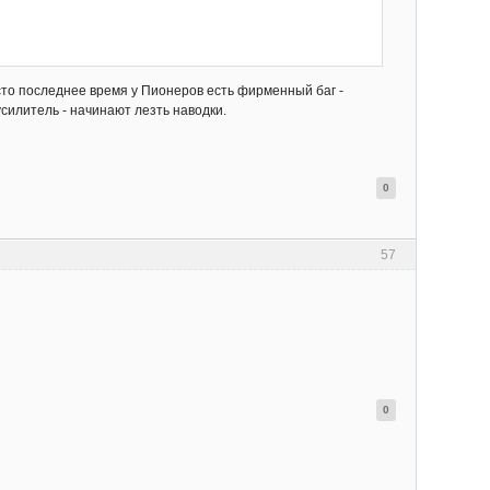
росто последнее время у Пионеров есть фирменный баг -
силитель - начинают лезть наводки.
0
57
0