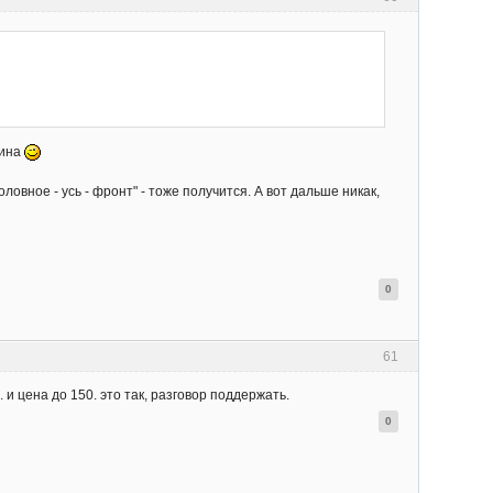
лина
оловное - усь - фронт" - тоже получится. А вот дальше никак,
0
61
и цена до 150. это так, разговор поддержать.
0