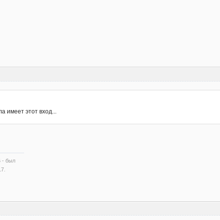
а имеет этот вход...
6 - был
17.