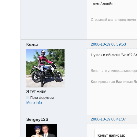
- чем Алпайн!
Огромный шаг вперед может я
Кельт
2006-10-19 08:39:53
Ну иак и обьясни "чем"? 
Лень - это универсальное ср
_________________________
К
лонированная
Е
диничная
Л
Я тут живу
Поза форумом
More info
Sergey12S
2006-10-19 08:41:07
Кельт написав: