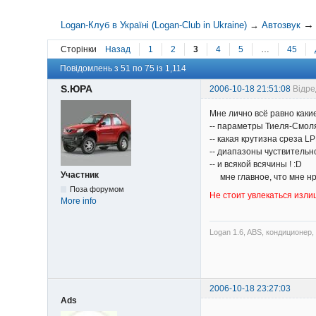
Logan-Клуб в Україні (Logan-Club in Ukraine)
→
Автозвук
Сторінки
Назад
1
2
3
4
5
…
45
Повідомлень з 51 по 75 із 1,114
S.ЮРА
2006-10-18 21:51:08
Відре
Мне лично всё равно каки
-- параметры Тиеля-Смол
-- какая крутизна среза LP
-- диапазоны чуствительн
-- и всякой всячины ! :D
Участник
мне главное, что мне нрав
Поза форумом
Не стоит увлекаться изл
More info
Logan 1.6, ABS, кондиционер,
2006-10-18 23:27:03
Ads