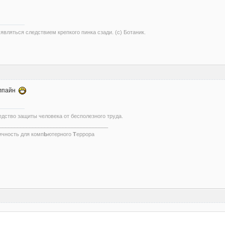
вляться следствием крепкого пинка сзади. (с) Ботаник.
Алпайн
едство защиты человека от бесполезного труда.
____________________________________
ичность для комп
Ь
ютерного
Т
еррора