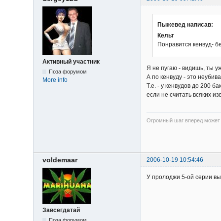
Пыжевед написав:
Кельт
Понравится кенвуд- б
Активный участник
Я не пугаю - видишь, ты у
Поза форумом
А по кенвуду - это неубив
More info
Т.е. - у кенвудов до 200 б
если не считать всяких из
Огромный шаг вперед может я
voldemaar
2006-10-19 10:54:46
У пролоджи 5-ой серии вы
Завсегдатай
Поза форумом