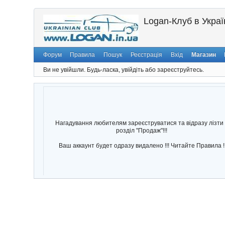
Logan-Клуб в Україн
Форум
Правила
Пошук
Реєстрація
Вхід
Магазин
Ви не увійшли.
Будь-ласка, увійдіть або зареєструйтесь.
Нагадування любителям зареєструватися та відразу лізти 
розділ "Продаж"!!!
Ваш аккаунт будет одразу видалено !!! Читайте Правила !