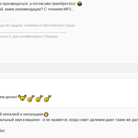
а просвещаться, а потом уже приобретать!
й, какие рекомендации? С чтением МР3...
едство защиты человека от бесполезного труда.
____________________________________
ичность для комп
Ь
ютерного
Т
еррора
ьцем делан!
ный непалкой и непальцем
льный звук в машине - и не нравится, когда совет далеким дают такие же дал
йн!