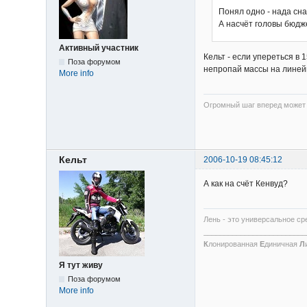
Понял одно - нада сн
А насчёт головы бюдж
Активный участник
Кельт - если упереться в 
Поза форумом
непропай массы на линейн
More info
Огромный шаг вперед может я
Кельт
2006-10-19 08:45:12
А как на счёт Кенвуд?
Лень - это универсальное ср
_________________________
К
лонированная
Е
диничная
Л
Я тут живу
Поза форумом
More info