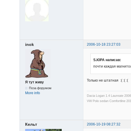
inok
2006-10-18 23:27:03
S.ЮРА написав:
почти каждая магнитол
Только не штатная :( :( :(
Я тут живу
Поза форумом
More info
Dacia Logan 1.4 Laureate 200
VW Polo sedan Comfortline 20
Кельт
2006-10-19 08:27:32