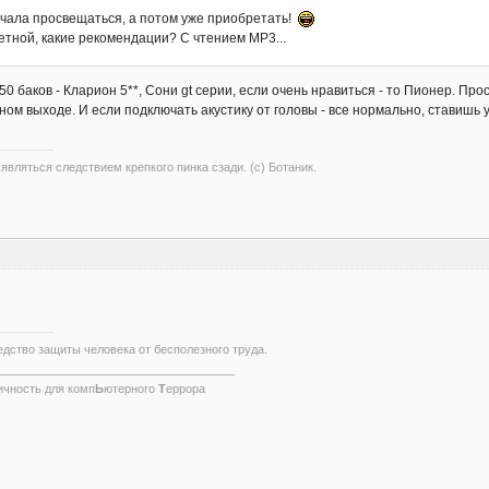
ачала просвещаться, а потом уже приобретать!
етной, какие рекомендации? С чтением МР3...
150 баков - Кларион 5**, Сони gt серии, если очень нравиться - то Пионер. П
ом выходе. И если подключать акустику от головы - все нормально, ставишь у
вляться следствием крепкого пинка сзади. (с) Ботаник.
едство защиты человека от бесполезного труда.
____________________________________
ичность для комп
Ь
ютерного
Т
еррора