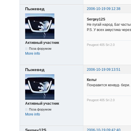
Пыжевед
2006-10-19 09:12:38
Sergey12S
Не пугай народ. Баг часты
P.S. У всех аккустика чер
Активный участник
Peugeot 405 Sri 2.0
Поза форумом
More info
Пыжевед
2006-10-19 09:13:51
Кельт
Понравится кенвуд- бери.
Peugeot 405 Sri 2.0
Активный участник
Поза форумом
More info
Sergey12S
2006-10-19 09:42:40