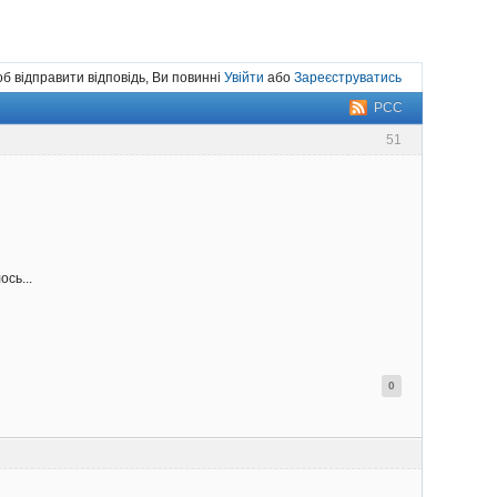
б відправити відповідь, Ви повинні
Увійти
або
Зареєструватись
РСС
51
сь...
0