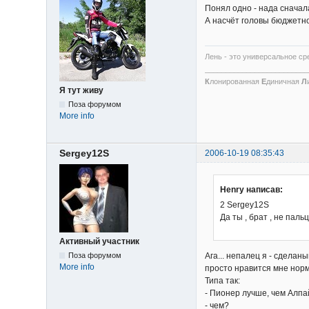
Понял одно - нада сначал
А насчёт головы бюджетно
Лень - это универсальное ср
_________________________
К
лонированная
Е
диничная
Л
Я тут живу
Поза форумом
More info
Sergey12S
2006-10-19 08:35:43
Henry написав:
2 Sergey12S
Да ты , брат , не пал
Активный участник
Ага... непалец я - сдела
Поза форумом
More info
просто нравится мне норма
Типа так:
- Пионер лучше, чем Алпа
- чем?