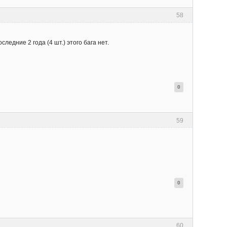
58
ледние 2 года (4 шт.) этого бага нет.
0
59
0
60