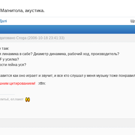
→
Магнитола, акустика.
Далі
Що
даговано Croga (2006-10-18 23:41:33)
е там:
я линамика в сабе? Диаметр динамика, рабочий ход, производитель?
F у усилка?
ости гейна уся?
ится как оно играет и звучит, и все кто слушал у меня музыку тоже понравило
ишним цитированием!
:rtfm:
 литьё, ел.пакет