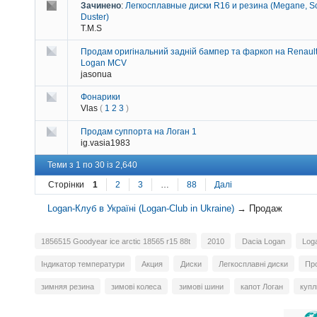
Зачинено
:
Легкосплавные диски R16 и резина (Megane, Sc
Duster)
T.M.S
Продам оригінальний задній бампер та фаркоп на Renault
Logan MCV
jasonua
Фонарики
Vlas
(
1
2
3
)
Продам суппорта на Логан 1
ig.vasia1983
Теми з 1 по 30 із 2,640
Сторінки
1
2
3
…
88
Далі
Logan-Клуб в Україні (Logan-Club in Ukraine)
→
Продаж
1856515 Goodyear ice arctic 18565 r15 88t
2010
Dacia Logan
Log
Індикатор температури
Акция
Диски
Легкосплавні диски
Пр
зимняя резина
зимові колеса
зимові шини
капот Логан
куп