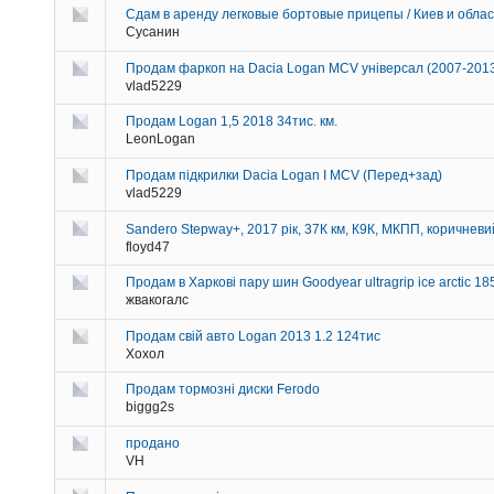
Сдам в аренду легковые бортовые прицепы / Киев и облас
Сусанин
Продам фаркоп на Dacia Logan MCV універсал (2007-201
vlad5229
Продам Logan 1,5 2018 34тис. км.
LeonLogan
Продам підкрилки Dacia Logan I MCV (Перед+зад)
vlad5229
Sandero Stepway+, 2017 рік, 37К км, К9К, МКПП, коричневи
floyd47
Продам в Харкові пару шин Goodyear ultragrip ice arctic 185
жвакогалс
Продам свій авто Logan 2013 1.2 124тис
Хохол
Продам тормозні диски Ferodo
biggg2s
продано
VH