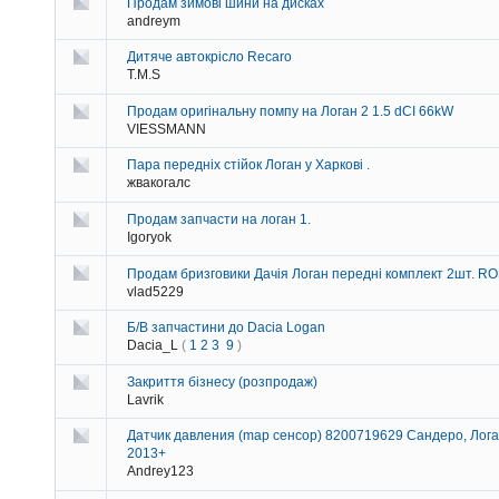
Продам зимові шини на дисках
andreym
Дитяче автокрісло Recaro
T.M.S
Продам оригінальну помпу на Логан 2 1.5 dCI 66kW
VIESSMANN
Пара передніх стійок Логан у Харкові .
жвакогалс
Продам запчасти на логан 1.
Igoryok
Продам бризговики Дачія Логан передні комплект 2шт. 
vlad5229
Б/В запчастини до Dacia Logan
Dacia_L
(
1
2
3
9
)
Закриття бізнесу (розпродаж)
Lavrik
Датчик давления (map сенсор) 8200719629 Сандеро, Лога
2013+
Andrey123