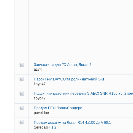
Запчастини для ТО Логан, Логан 2.
az74
Пасок ГРМ DAYCO та ролик натіжний SKF
floyd47
Підшипник маточини передній (з АБС) SNR R155.75, 2 ко
floyd47
Продам ПТФ Логан/Сандеро
paveldne
Продам докатку на Логан R14 4х100 ДиА 60,1
Serega®
(
1
2
)