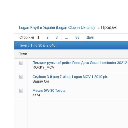
→
Продаж
Logan-Клуб в Україні (Logan-Club in Ukraine)
Сторінки
1
2
3
…
88
Далі
Теми з 1 по 30 із 2,640
Теми
Пиьники рульової рейки Рено Дача Логан Lemforder 30212 
ROKKY_MCV
Сидіння 3-й ряд 7 місць Logan MCV-1 2010 рік
Вадим Ом
Масло 5W-30 Toyota
az74