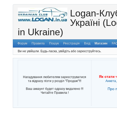
Logan-Клу
Україні (L
in Ukraine)
Форум
Правила
Пошук
Реєстрація
Вхід
Магазин
FA
Ви не увійшли.
Будь-ласка, увійдіть або зареєструйтесь.
Як стати 
Нагадування любителям зареєструватися
та відразу лізти у розділ "Продаж"!!!
Анкета,
Про п
Ваш аккаунт будет одразу видалено !!!
Читайте Правила !