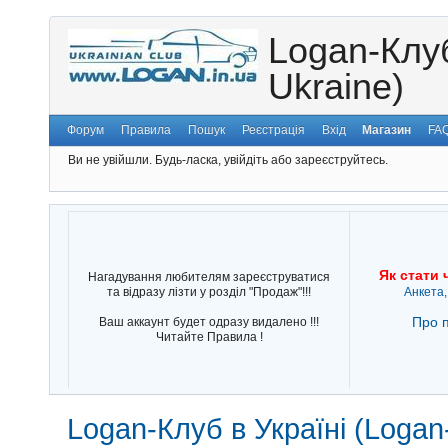
Logan-Клуб
Ukraine)
Форум
Правила
Пошук
Реєстрація
Вхід
Магазин
FA
Ви не увійшли.
Будь-ласка, увійдіть або зареєструйтесь.
Як стати 
Нагадування любителям зареєструватися
та відразу лізти у розділ "Продаж"!!!
Анкета,
Про п
Ваш аккаунт будет одразу видалено !!!
Читайте Правила !
Logan-Клуб в Україні (Logan-