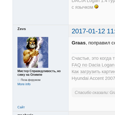
DACIA Logan 1.4 гур
с язычком
Zevs
2017-01-12 11
Graas
, поправил 
Счастье, это когда т
FAQ по Dacia Logan
Как загрузить карт
Мистер Справедливость, но
сижу на Олимпе
Hyundai Accent 2007
Поза форумом
More info
Спасибо сказали:
Gr
Сайт
mr.cheris