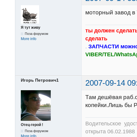
моторный завод в
Я тут живу
ты должен сделать
Поза форумом
сделать
More info
.
ЗАПЧАСТИ можно
VIBER/TEL/WhatsA
Игорь Петрович1
2007-09-14 09
Там дешёвая раб.с
копейки.Лишь бы Р
Водительское удост
Отец-герой !
открыта 06.02.1988 
Поза форумом
More info