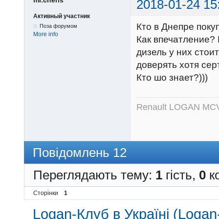
2018-01-24 15
Активный участник
Кто в Днепре поку
Поза форумом
More info
Как впечатление? 
дизель у них стои
доверять хотя сер
Кто шо знает?)))
Renault LOGAN MCV |
Повідомлень 12
Переглядають тему:
1
гість,
0
ко
Сторінки
1
Logan-Клуб в Україні (Logan-