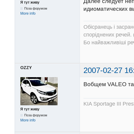
Далее следует не
Я тут живу
идиоматических вы
Поза форумом
More info
Обісранець і засран
споріднених речей. 
Бо найважливіші речі
OZZY
2007-02-27 16
Вобщем VALEO там
KIA Sportage III Pr
Я тут живу
Поза форумом
More info