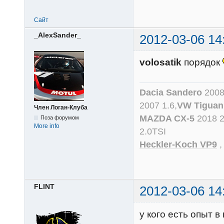
Сайт
_AlexSander_
2012-03-06 14
volosatik
порядок
Dacia Sandero
2008
2007 1.6,
VW Tiguan
Член Логан-Клуба
MAZDA CX-5
2018 
Поза форумом
More info
2.0TSI
Heckler-Koch VP9
FLINT
2012-03-06 14
у кого есть опыт в