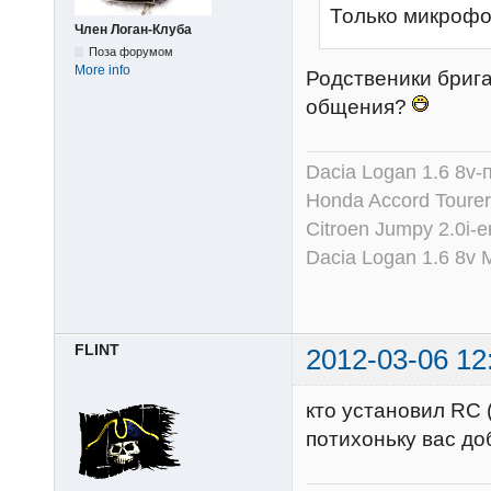
Только микрофон
Член Логан-Клуба
Поза форумом
More info
Родственики брига
общения?
Dacia Logan 1.6 8v-
Honda Accord Tourer
Citroen Jumpy 2.0i-
Dacia Logan 1.6 8v
FLINT
2012-03-06 12
кто установил RC 
потихоньку вас д