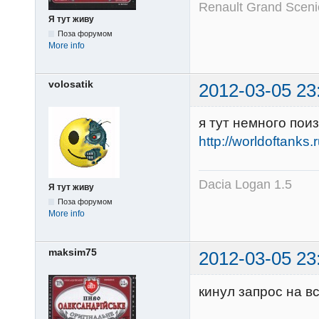
Renault Grand Sceni
Я тут живу
Поза форумом
More info
volosatik
2012-03-05 23
я тут немного поиз
http://worldoftank
Dacia Logan 1.5
Я тут живу
Поза форумом
More info
maksim75
2012-03-05 23
кинул запрос на в