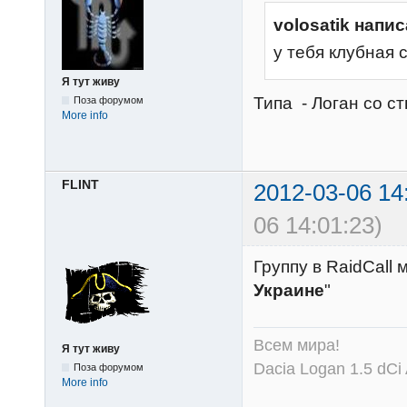
volosatik напис
у тебя клубная 
Я тут живу
Типа - Логан со ст
Поза форумом
More info
FLINT
2012-03-06 14
06 14:01:23)
Группу в RaidCall
Украине
"
Всем мира!
Я тут живу
Dacia Logan 1.5 dCi
Поза форумом
More info