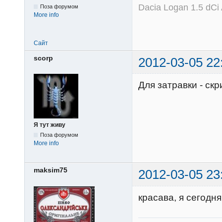
Dacia Logan 1.5 dCi
Поза форумом
More info
Сайт
scorp
2012-03-05 22
Для затравки - ск
Я тут живу
Поза форумом
More info
maksim75
2012-03-05 23
красава, я сегодн