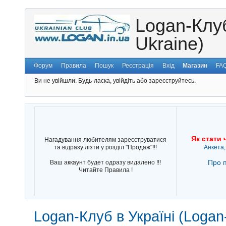
Logan-Клуб
Ukraine)
Форум
Правила
Пошук
Реєстрація
Вхід
Магазин
FA
Ви не увійшли.
Будь-ласка, увійдіть або зареєструйтесь.
Як стати 
Нагадування любителям зареєструватися
та відразу лізти у розділ "Продаж"!!!
Анкета,
Про п
Ваш аккаунт будет одразу видалено !!!
Читайте Правила !
Logan-Клуб в Україні (Logan-