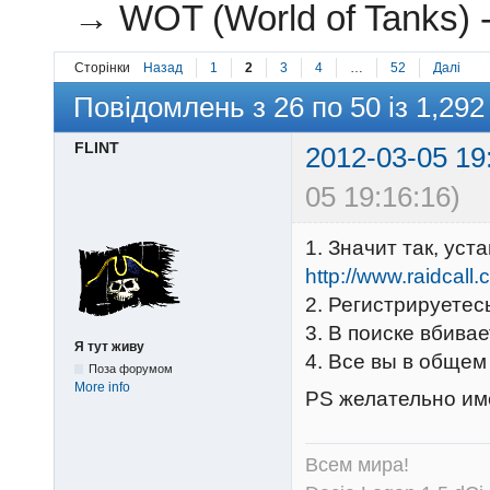
→
WOT (World of Tanks) 
Сторінки
Назад
1
2
3
4
…
52
Далі
Повідомлень з 26 по 50 із 1,292
FLINT
2012-03-05 19
05 19:16:16)
1. Значит так, уст
http://www.raidcall
2. Регистрируетес
3. В поиске вбивае
Я тут живу
4. Все вы в общем
Поза форумом
More info
PS желательно им
Всем мира!