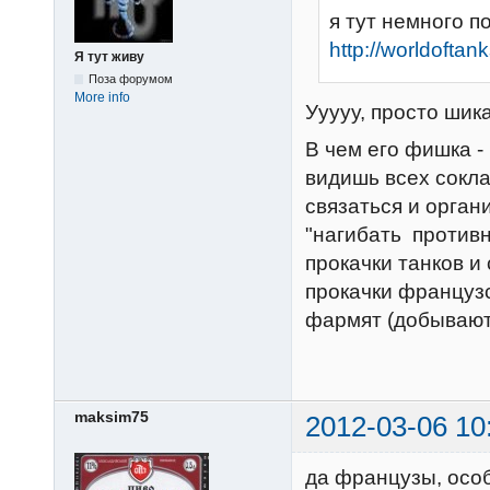
я тут немного по
http://worldofta
Я тут живу
Поза форумом
More info
Ууууу, просто шик
В чем его фишка -
видишь всех сокла
связаться и орган
"нагибать противн
прокачки танков и
прокачки французс
фармят (добывают 
maksim75
2012-03-06 10
да французы, особ