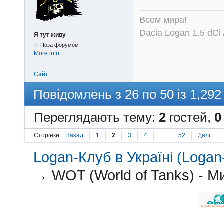
Всем мира!
Dacia Logan 1.5 dCi
Я тут живу
Поза форумом
More info
Сайт
Повідомлень з 26 по 50 із 1,292
Переглядають тему:
2
гостей,
0
Сторінки
Назад
1
2
3
4
…
52
Далі
Logan-Клуб в Україні (Logan-
→
WOT (World of Tanks) - М