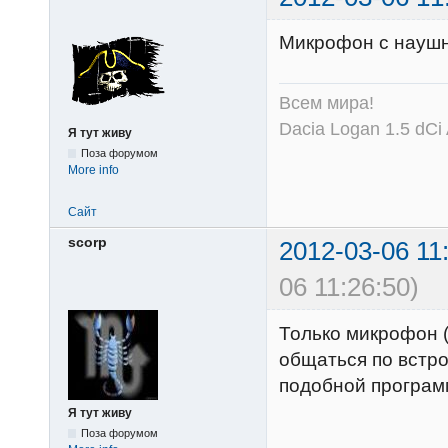
Микрофон с наушн
Всем мира!
Dacia Logan 1.5 dCi
Я тут живу
Поза форумом
More info
Сайт
scorp
2012-03-06 11
06 11:26:50)
Только микрофон (
общаться по встро
подобной програм
Я тут живу
Поза форумом