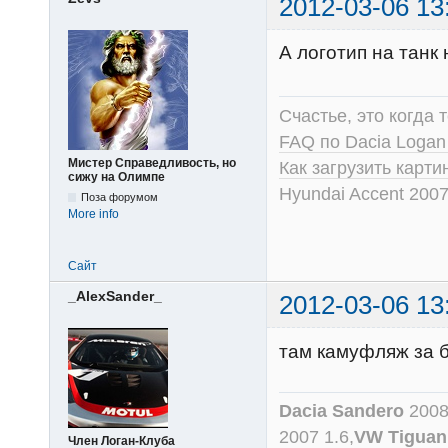
2012-03-06 13
А логотип на танк
Счастье, это когда т
FAQ по Dacia Logan
Мистер Справедливость, но
Как загрузить карт
сижу на Олимпе
Hyundai Accent 2007
Поза форумом
More info
Сайт
_AlexSander_
2012-03-06 13
там камуфляж за б
Dacia Sandero
2008
2007 1.6,
VW Tiguan
Член Логан-Клуба