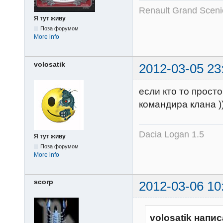
Renault Grand Sceni
Я тут живу
Поза форумом
More info
volosatik
2012-03-05 23
если кто то прост
командира клана ))
Dacia Logan 1.5
Я тут живу
Поза форумом
More info
scorp
2012-03-06 10
volosatik напис