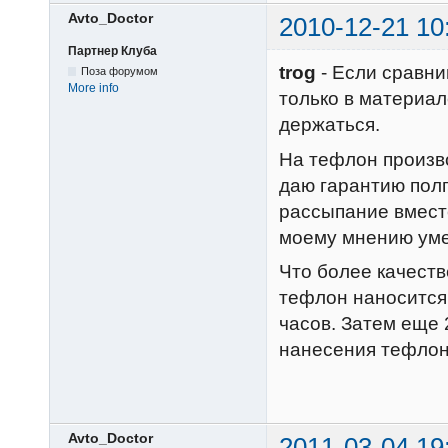
Avto_Doctor
2010-12-21 10
Партнер Клуба
trog
- Если сравни
Поза форумом
More info
только в материал
держаться.
На тефлон произво
даю гарантию полг
рассыпание вмест
моему мнению уме
Что более качестве
тефлон наносится 
часов. Затем еще 
нанесения тефлона
Avto_Doctor
2011-03-04 19