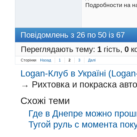
Подробности на 
Повідомлень з 26 по 50 із 67
Переглядають тему:
1
гість,
0
ко
Сторінки
Назад
1
2
3
Далі
Logan-Клуб в Україні (Logan-
→
Рихтовка и покраска авто
Схожі теми
Где в Днепре можно прош
Тугой руль с момента поку