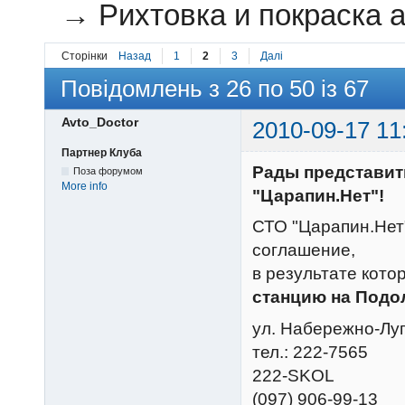
→
Рихтовка и покраска а
Сторінки
Назад
1
2
3
Далі
Повідомлень з 26 по 50 із 67
Avto_Doctor
2010-09-17 11
Партнер Клуба
Рады представит
Поза форумом
More info
"Царапин.Нет"!
СТО "Царапин.Нет
соглашение,
в результате кот
станцию на Подо
ул. Набережно-Луг
тел.: 222-7565
222-SKOL
(097) 906-99-13