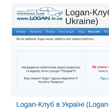
Logan-Клуб
Ukraine)
Форум
Правила
Пошук
Реєстрація
Вхід
Магазин
FA
Ви не увійшли.
Будь-ласка, увійдіть або зареєструйтесь.
Як стати 
Нагадування любителям зареєструватися
та відразу лізти у розділ "Продаж"!!!
Анкета,
Про п
Ваш аккаунт будет одразу видалено !!!
Читайте Правила !
Logan-Клуб в Україні (Logan-