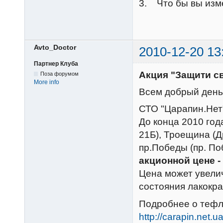
3. Что бы вы изме
Avto_Doctor
2010-12-20 13
Партнер Клуба
Акция "Защити с
Поза форумом
More info
Всем добрый день
СТО "Царапин.Нет
До конца 2010 год
21Б), Троещина (Д
пр.Победы (пр. П
акционной цене - 
Цена может увелич
состояния лакокра
Подробнее о тефл
http://carapin.net.u