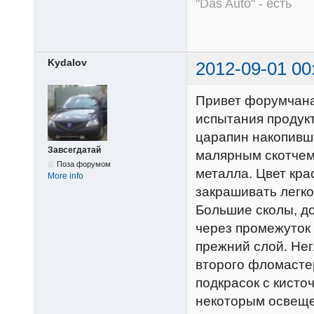
"Das Auto" - есть
Kydalov
2012-09-01 00
Привет форумчана
испытания продук
царапин накопивши
Завсегдатай
малярным скотчем 
Поза форумом
металла. Цвет кр
More info
закрашивать легко
Большие сколы, до
через промежуток 
прежний слой. Нег
второго фломастер
подкрасок с кисточ
некоторым освеще