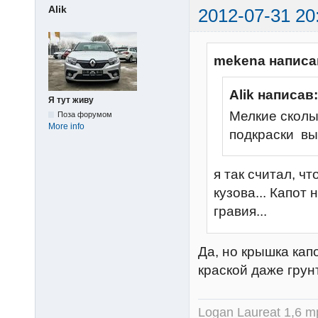
Alik
2012-07-31 20
mekena написа
Alik написав:
Я тут живу
Мелкие сколы
Поза форумом
More info
подкраски вы
я так считал, ч
кузова... Капот
гравия...
Да, но крышка кап
краской даже грун
Logan Laureat 1,6 mp