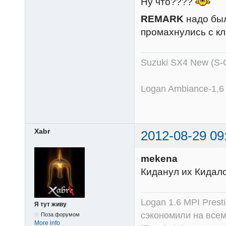
Ну что????
REMARK
надо был
промахнулись с кл
Suzuki SX4 New (S-
Logan Ambiance-1,6
Xabr
2012-08-29 09
mekena
Киданул их Кидало
Logan 1.6 MPI Prest
Я тут живу
сэкономили на всем
Поза форумом
More info