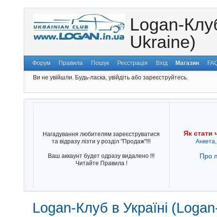
Logan-Клуб
Ukraine)
Форум
Правила
Пошук
Реєстрація
Вхід
Магазин
FA
Ви не увійшли.
Будь-ласка, увійдіть або зареєструйтесь.
Як стати 
Нагадування любителям зареєструватися
та відразу лізти у розділ "Продаж"!!!
Анкета,
Про п
Ваш аккаунт будет одразу видалено !!!
Читайте Правила !
Logan-Клуб в Україні (Logan-