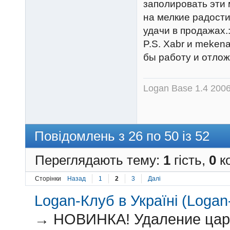
заполировать эти 
на мелкие радости
удачи в продажах.:
P.S. Xabr и meken
бы работу и отлож
Logan Base 1.4 200
Повідомлень з 26 по 50 із 52
Переглядають тему:
1
гість,
0
ко
Сторінки
Назад
1
2
3
Далі
Logan-Клуб в Україні (Logan-
→
НОВИНКА! Удаление царап