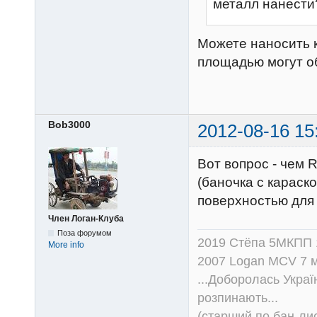
металл нанести
Можете наносить 
площадью могут об
Bob3000
2012-08-16 15
Вот вопрос - чем
(баночка с караск
поверхностью для
Член Логан-Клуба
Поза форумом
2019 Стёпа 5МКПП
More info
2007 Logan MCV 7 м
...Доборолась Україн
розпинають...
(старший по бан-лис