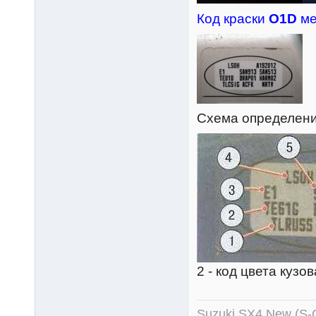
Код краски
O1D
ме
Схема определения
2 - код цвета кузов
Suzuki SX4 New (S-