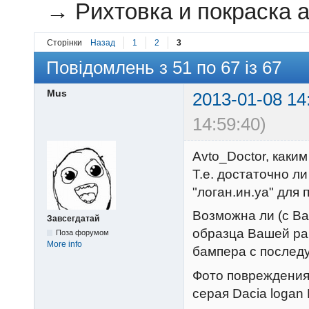
→
Рихтовка и покраска а
Сторінки
Назад
1
2
3
Повідомлень з 51 по 67 із 67
Mus
2013-01-08 14
14:59:40)
Avto_Doctor, каки
Т.е. достаточно л
"логан.ин.уа" для 
Возможна ли (с Ва
Завсегдатай
образца Вашей ра
Поза форумом
More info
бампера с послед
Фото повреждения
серая Dacia logan