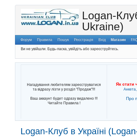
Logan-Клуб
Ukraine)
Форум
Правила
Пошук
Реєстрація
Вхід
Магазин
FA
Ви не увійшли.
Будь-ласка, увійдіть або зареєструйтесь.
Як стати 
Нагадування любителям зареєструватися
та відразу лізти у розділ "Продаж"!!!
Анкета,
Про п
Ваш аккаунт будет одразу видалено !!!
Читайте Правила !
Logan-Клуб в Україні (Logan-