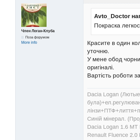
Avto_Doctor на
Покраска легко
Член Логан-Клуба
Поза форумом
Красите в один кол
More info
уточню.
У мене обод чорни
оригіналі.
Вартість роботи з
Dacia Logan (Лютые 
була)+ел.регулюван
лінзи+ПТФ+лиття+п
Синій мінерал. (Пр
Dacia Logan 1.6 MT
Renault Fluence 2.