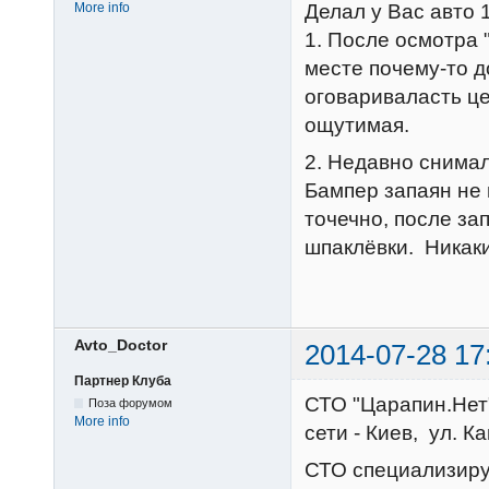
Делал у Вас авто 
More info
1. После осмотра
месте почему-то д
оговариваласть це
ощутимая.
2. Недавно снимал
Бампер запаян не 
точечно, после з
шпаклёвки. Никаки
Avto_Doctor
2014-07-28 17
Партнер Клуба
СТО "Царапин.Нет
Поза форумом
More info
сети - Киев, ул. 
СТО специализируе