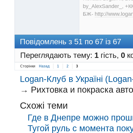
by_AlexSander_, +КК
БЖ-
http://www.loga
Повідомлень з 51 по 67 із 67
Переглядають тему:
1
гість,
0
ко
Сторінки
Назад
1
2
3
Logan-Клуб в Україні (Logan-
→
Рихтовка и покраска авто
Схожі теми
Где в Днепре можно прош
Тугой руль с момента поку