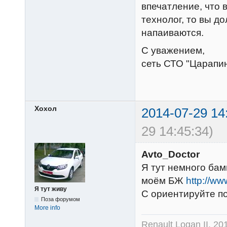
впечатление, что 
технолог, то вы д
напаиваются.
С уважением,
сеть СТО "Царапи
Хохол
2014-07-29 14
29 14:45:34)
Avto_Doctor
Я тут немного бам
моём БЖ
http://ww
Я тут живу
С ориентируйте по
Поза форумом
More info
Renault Logan II, 2