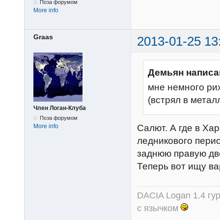
Поза форумом
More info
Graas
2013-01-25 13
Демьян написа
мне немного ри
(встрял в метал
Член Логан-Клуба
Поза форумом
Салют. А где в Ха
More info
ледникового перио
заднюю правую две
Теперь вот ищу в
DACIA Logan 1.4 гур
с язычком