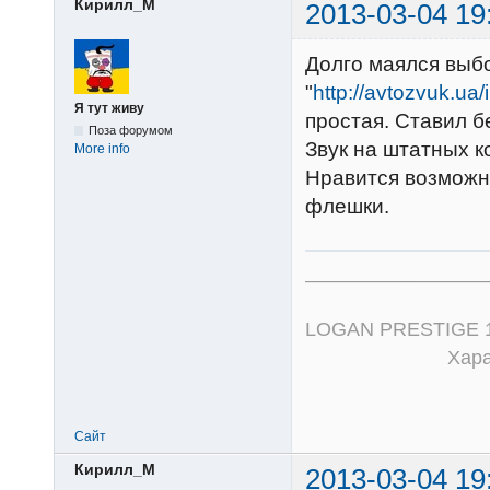
Кирилл_М
2013-03-04 19
Долго маялся выбо
"
http://avtozvuk.ua
Я тут живу
простая. Ставил б
Поза форумом
Звук на штатных 
More info
Нравится возможн
флешки.
_________________
LOGAN PRESTIGE 1,6
Характер с
Сайт
Кирилл_М
2013-03-04 19