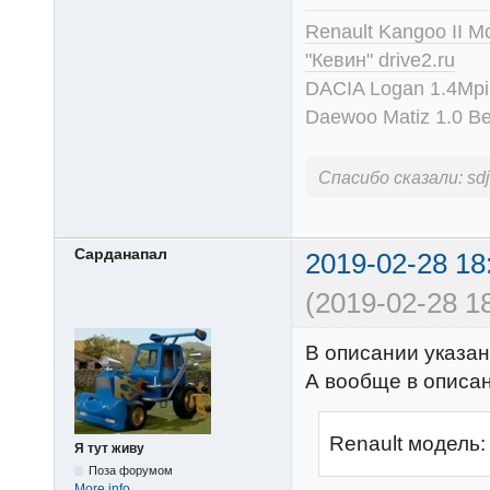
Renault Kangoo II M
"Кевин" drive2.ru
DACIA Logan 1.4Mpi
Daewoo Matiz 1.0 Be
Спасибо сказали:
sd
Сарданапал
2019-02-28 18
(2019-02-28 18
В описании указано
А вообще в описан
Renault модель:
Я тут живу
Поза форумом
More info