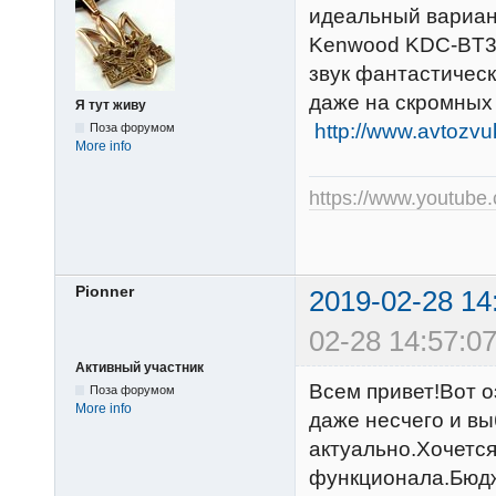
идеальный вариант
Kenwood KDC-BT
звук фантастичес
даже на скромных
Я тут живу
http://www.avtozvu
Поза форумом
More info
https://www.youtub
Pionner
2019-02-28 14
02-28 14:57:07
Активный участник
Всем привет!Вот о
Поза форумом
More info
даже несчего и в
актуально.Хочется
функционала.Бюдж