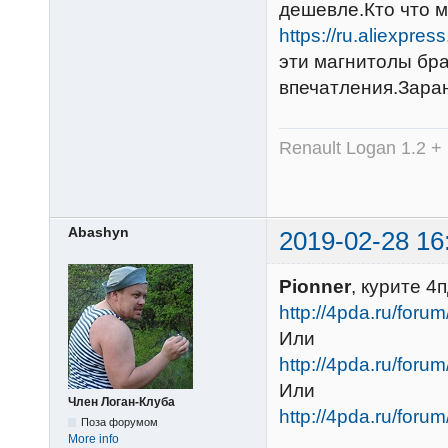
дешевле.Кто что м
https://ru.aliexpre
эти магнитолы бра
впечатления.Зара
Renault Logan 1.2 +
Abashyn
2019-02-28 16
Pionner
, курите 4
http://4pda.ru/for
Или
http://4pda.ru/for
Или
Член Логан-Клуба
http://4pda.ru/for
Поза форумом
More info