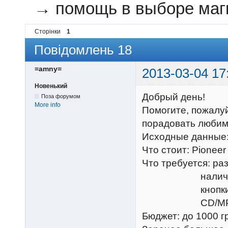
→
помощь в выборе маг
Сторінки
1
Повідомлень 18
=amny=
2013-03-04 17
Новенький
Добрый день!
Поза форумом
More info
Помогите, пожалуй
порадовать любим
Исходные данные:
Что стоит: Pioneer
Что требуется: р
наличие режим
кнопки "памя
CD/MP3 диски
Бюджет: до 1000 г