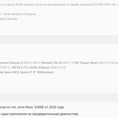
а! (с) Aprox) BASE (раніше була)+ел.регулювання та підігрів дзеркал+ЕСП+БК+ГБО+Чіп
. Синій мінерал (Продано)
mique (Катаю)
enault Kangoo II
2013 1.5DCI,
Renault Clio III
2007 1.6,
VW Tiguan Sport
2012 2.0TSI-п
CTIV®-G,
VW ID.4
2023,
AUDI Q3Sport
2018 2.0TSI
Sig Sauer MCX Spear-LT 9" 300blackout
ка по тех. ноте Рено 5166Е от 2016 года.
 одни пригласили на предварительную диагностику.