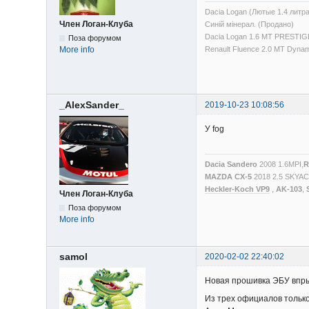
Dacia Logan (Лютые 1.4 литр
Член Логан-Клуба
Синій мінерал. (Продано)
Dacia Logan 1.6 MT PRESTIGE
Поза форумом
More info
Renault Fluence 2.0 MT Dyna
_AlexSander_
2019-10-23 10:08:56
У fog
Dacia Sandero
2008 1.6MPI,
R
MAZDA CX-5
2018 2.5 SKYA
Heckler-Koch VP9
,
AK-103
,
Член Логан-Клуба
Поза форумом
More info
samol
2020-02-02 22:40:02
Новая прошивка ЭБУ впрыс
Из трех официалов только