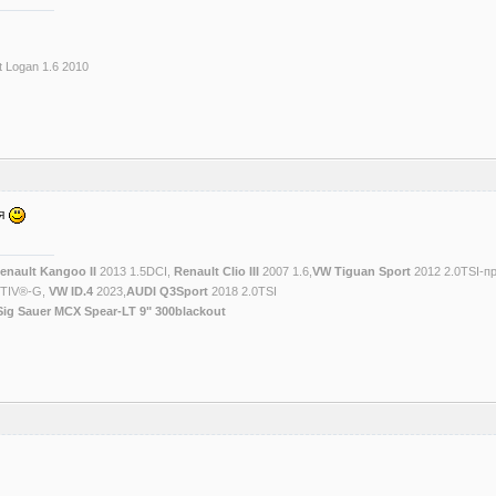
t Logan 1.6 2010
ая
enault Kangoo II
2013 1.5DCI,
Renault Clio III
2007 1.6,
VW Tiguan Sport
2012 2.0TSI-п
CTIV®-G,
VW ID.4
2023,
AUDI Q3Sport
2018 2.0TSI
Sig Sauer MCX Spear-LT 9" 300blackout