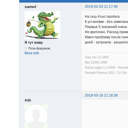
samol
2019-02-03 21:17:46
На газу 4тыс пробега
К установке - без замечан
Первые 5 значений очень 
Не критично. Расход прим
Имел проблему после снег
дней - затроила - решило
Я тут живу
Поза форумом
More info
Зим Газ-12 1958
Ваз 21063 1989
Dacia Logan 1.4 2006 - Renaul
Renault Fluence 2011 1,6 16v
2019-05-18 21:18:38
Ads