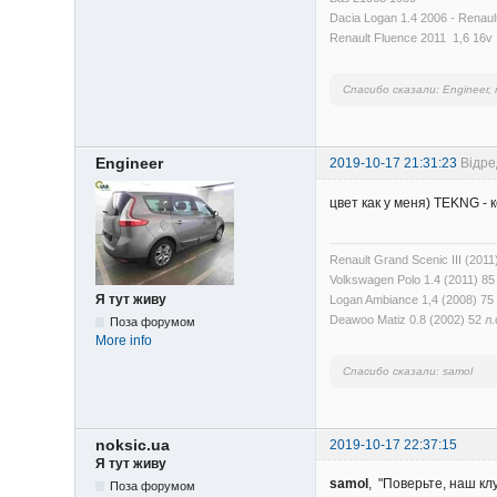
Dacia Logan 1.4 2006 - Renaul
Renault Fluence 2011 1,6 16v
Спасибо сказали:
Engineer, 
Engineer
2019-10-17 21:31:23
Відре
цвет как у меня) TEKNG - 
Renault Grand Scenic ІІІ (201
Volkswagen Polo 1.4 (2011) 85
Я тут живу
Logan Ambiance 1,4 (2008) 75
Deawoo Matiz 0.8 (2002) 52 л.
Поза форумом
More info
Спасибо сказали:
samol
noksic.ua
2019-10-17 22:37:15
Я тут живу
samol
, "Поверьте, наш к
Поза форумом