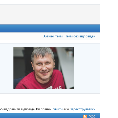
Активні теми
Теми без відповідей
б відправити відповідь, Ви повинні
Увійти
або
Зареєструватись
РСС