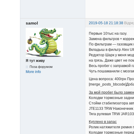
samol
2019-05-18 21:18:38
Відре
Первые 10тыс на газу.
Замена фильтров + коррек
По фильтрам — газовщик н
Вкладыш в фильтр Alex Ult
Редуктор Шарк у меня мод
на грязь. Даже цвет не п
Я тут живу
Весь пробег с заправкой г
Поза форумом
Чуть пошаманили с мозгам
More info
Цена вопроса: 400грн Про
[merge_posts_bbcode]Доба
За мой пробег было замен
Колодки тормозные зад
Стойки стабилизатора 
JTE1133 TRW Наконечник
Тяга рулевая TRW JAR10
Куплено в запас
Ролик натяжителя ремня
Колодки тормозные пе