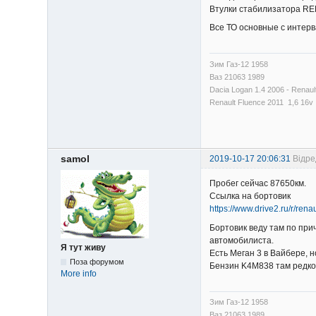
Втулки стабилизатор
Все ТО основные с интерв
Зим Газ-12 1958
Ваз 21063 1989
Dacia Logan 1.4 2006 - Renaul
Renault Fluence 2011 1,6 16v
samol
2019-10-17 20:06:31
Відре
Пробег сейчас 87650км.
Ссылка на бортовик
https://www.drive2.ru/r/ren
Бортовик веду там по при
автомобилиста.
Я тут живу
Есть Меган 3 в Вайбере, 
Поза форумом
Бензин K4M838 там редко
More info
Зим Газ-12 1958
Ваз 21063 1989