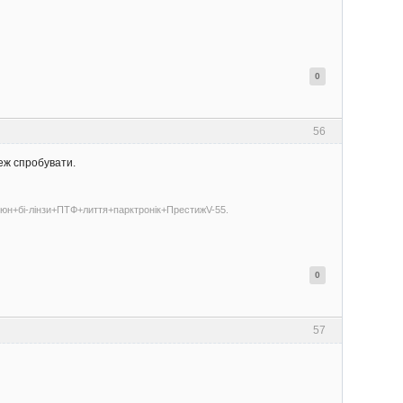
0
56
теж спробувати.
-тюн+бі-лінзи+ПТФ+лиття+парктронік+ПрестижV-55.
0
57