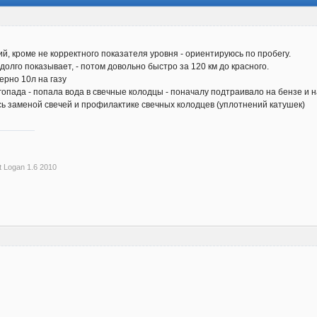
ий, кроме не корректного показателя уровня - ориентируюсь по пробегу.
долго показывает, - потом довольно быстро за 120 км до красного.
ерно 10л на газу
опада - попала вода в свечные колодцы - поначалу подтраивало на бензе и на
сь заменой свечей и профилактике свечных колодцев (уплотнений катушек)
t Logan 1.6 2010