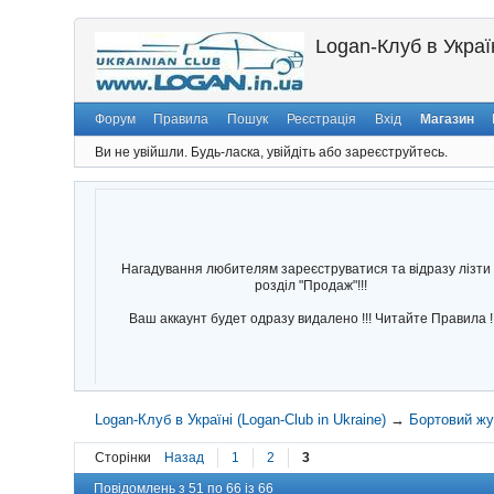
Logan-Клуб в Україн
Форум
Правила
Пошук
Реєстрація
Вхід
Магазин
Ви не увійшли.
Будь-ласка, увійдіть або зареєструйтесь.
Нагадування любителям зареєструватися та відразу лізти 
розділ "Продаж"!!!
Ваш аккаунт будет одразу видалено !!! Читайте Правила !
Logan-Клуб в Україні (Logan-Club in Ukraine)
→
Бортовий ж
Сторінки
Назад
1
2
3
Повідомлень з 51 по 66 із 66