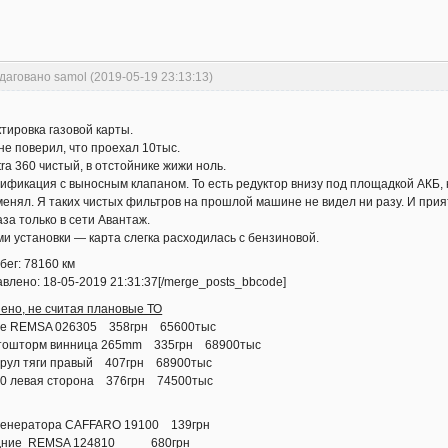
даговано samol (2019-05-19 23:13:13)
тировка газовой карты.
е поверил, что проехал 10тыс.
ra 360 чистый, в отстойнике жижи ноль.
ификация с выносным клапаном. То есть редуктор внизу под площадкой АКБ, к
оменял. Я таких чистых фильтров на прошлой машине не видел ни разу. И при
аза только в сети Авантаж.
и установки — карта слегка расходилась с бензиновой.
бег: 78160 км
влено: 18-05-2019 21:31:37[/merge_posts_bbcode]
ено, не считая плановые ТО
ние REMSA 026305 358грн 65600тыс
автошторм винница 265mm 335грн 68900тыс
 рул тяги правый 407грн 68900тыс
30 левая сторона 376грн 74500тыс
 генератора CAFFARO 19100 139грн
редние REMSA 124810 680грн