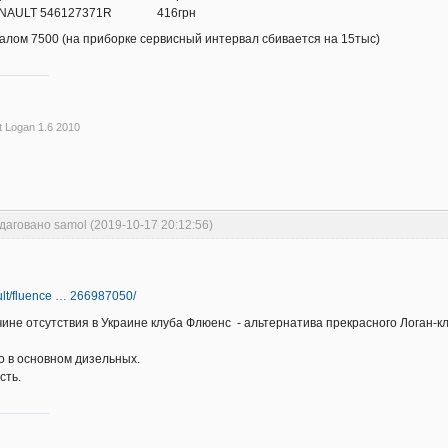
а RENAULT 546127371R 416грн
алом 7500 (на приборке сервисный интервал сбивается на 15тыс)
t Logan 1.6 2010
даговано samol (2019-10-17 20:12:56)
ault/fluence … 266987050/
чине отсутствия в Украине клуба Флюенс - альтернатива прекрасного Логан-клу
но в основном дизельных.
сть.