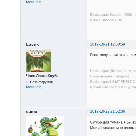
More info
Dacia Logan Base 1.4, 2006,
Nissan Qashqai 2010
Lavrik
2019-10-21 12:50:59
Гєна, хочу запитати за ла
Dacia Logan (Лютые 1.4 литр
Член Логан-Клуба
Синій мінерал. (Продано)
Dacia Logan 1.6 MT PRESTIGE
Поза форумом
More info
Renault Fluence 2.0 MT Dyna
samol
2019-10-22 21:52:36
Сугубо для тумана я бы в
Мои all season мне очень 