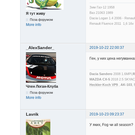
Зим Газ-12 1958
Ваз 21063 1989
Я тут живу
Dacia Logan 1.4 2006 - Renaul
Поза форумом
Renault Fluence 2011 1,6 16v
More info
_AlexSander_
2019-10-22 22:00:37
Ген, у них цена негуманн
Dacia Sandero
2008 1.6MPI,
R
MAZDA CX-5
2018 2.5 SKYA
Heckler-Koch VP9
,
AK-103
,
Член Логан-Клуба
Поза форумом
More info
Lavrik
2019-10-23 09:23:37
У яких, Fog чи all season?