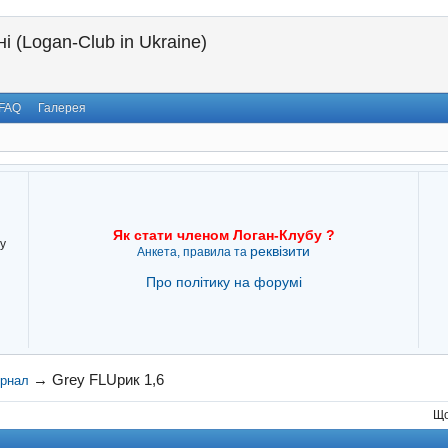
і (Logan-Club in Ukraine)
FAQ
Галерея
Як стати членом Логан-Клубу ?
у
реквізити
Анкета, правила та
Про політику на форумі
→
Grey FLUрик 1,6
урнал
Що