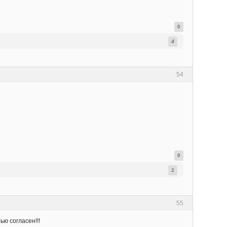
0
4
54
0
1
55
ю согласен!!!