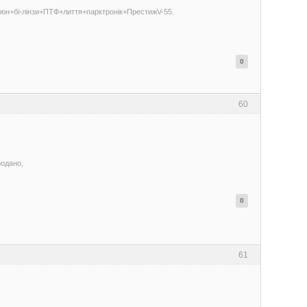
-тюн+бі-лінзи+ПТФ+лиття+парктронік+ПрестижV-55.
0
60
родано,
0
61