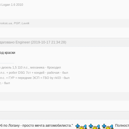
t Logan 1.6 2010
noksic.ua, PGP, Lavrik
даговано Engineer (2019-10-17 21:34:28)
код краски
1) дизель 1,5 110 л.с., механика - Крокодил
 л.с. + робот DSG 7ст + кондей - рабочая - был
 л.с. + ГУР + передние ЭСП + ГБО by rk03 - был
с.- был
луб по Логану - просто мечта автомобилиста."
Полность