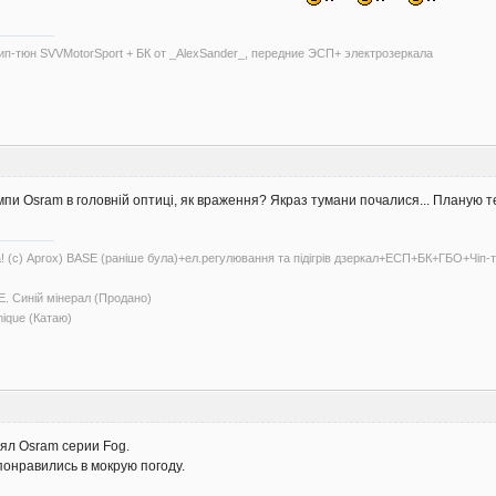
 чип-тюн SVVMotorSport + БК от _AlexSander_, передние ЭСП+ электрозеркала
мпи Osram в головній оптиці, як враження? Якраз тумани почалися... Планую 
а! (с) Aprox) BASE (раніше була)+ел.регулювання та підігрів дзеркал+ЕСП+БК+ГБО+Чіп
. Синій мінерал (Продано)
mique (Катаю)
зял Osram серии Fog.
понравились в мокрую погоду.