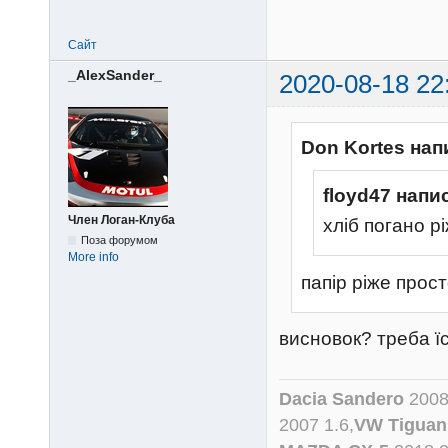
Сайт
_AlexSander_
2020-08-18 22
Don Kortes нап
floyd47 напи
Член Логан-Клуба
хліб погано рі
Поза форумом
More info
папір ріже прос
висновок? треба їст
Dacia Sandero
2008
2007 1.6,
VW Tiguan