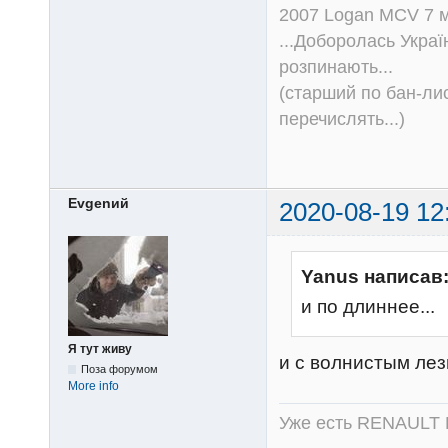
2007 Logan MCV 7 м
...Доборолась Україн
розпинають...
(старший по бан-лис
перечислять...)
Evgenий
2020-08-19 12
Yanus написав
и по длиннее...
Я тут живу
и с волнистым ле
Поза форумом
More info
Уже есть RENAULT 