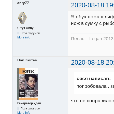
anry77
2020-08-18 19
Я обух ножа шлифа
нож в сумку с ры
Я тут живу
Поза форумом
More info
Renault Logan 201
Don Kortes
2020-08-18 20
сяся написав:
попробовала , 
что не понравило
Генератор идей
Поза форумом
More info