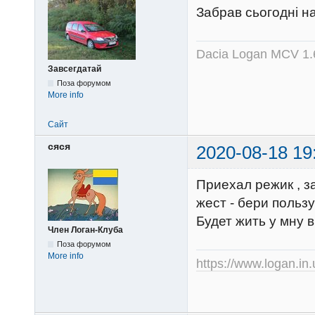
Забрав сьогодні на
Dacia Logan MCV 1
Завсегдатай
Поза форумом
More info
Сайт
сяся
2020-08-18 19
Приехал режик , з
жест - бери пользу
Будет жить у мну в
Член Логан-Клуба
Поза форумом
More info
https://www.logan.in