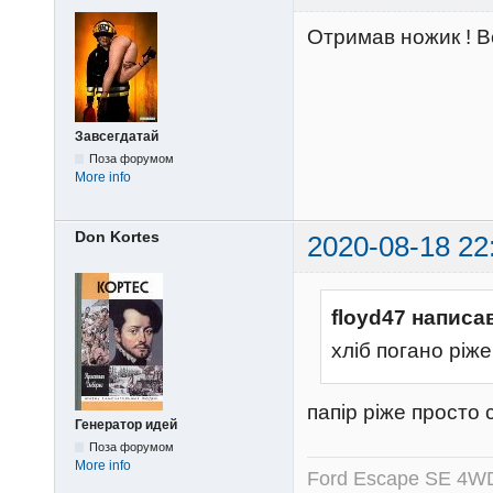
Отримав ножик ! В
Завсегдатай
Поза форумом
More info
Don Kortes
2020-08-18 22
floyd47 написа
хліб погано ріже
папір ріже просто 
Генератор идей
Поза форумом
More info
Ford Escape SE 4WD