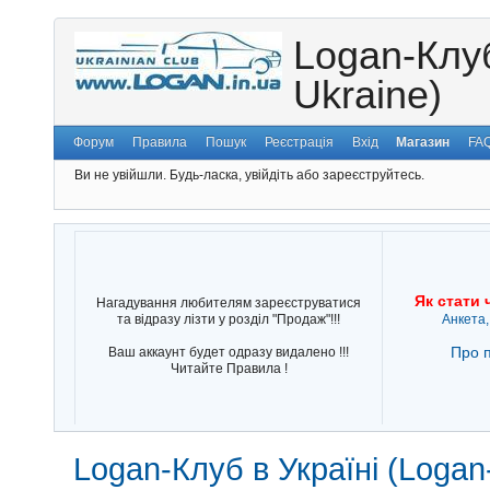
Logan-Клуб
Ukraine)
Форум
Правила
Пошук
Реєстрація
Вхід
Магазин
FA
Ви не увійшли.
Будь-ласка, увійдіть або зареєструйтесь.
Як стати 
Нагадування любителям зареєструватися
та відразу лізти у розділ "Продаж"!!!
Анкета,
Про п
Ваш аккаунт будет одразу видалено !!!
Читайте Правила !
Logan-Клуб в Україні (Logan-