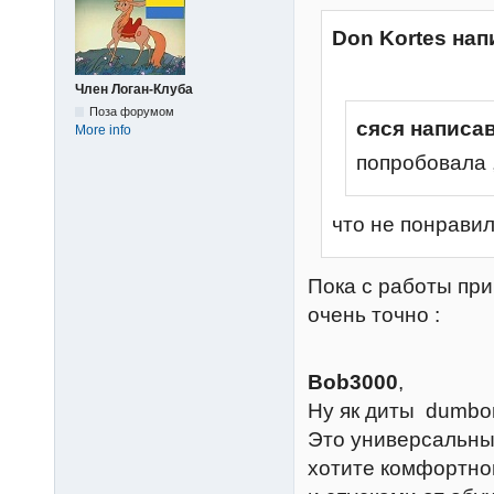
Don Kortes нап
Член Логан-Клуба
Поза форумом
сяся написав
More info
попробовала 
что не понрави
Пока с работы при
очень точно :
Bob3000
,
Ну як диты dumb
Это универсальны
хотите комфортного