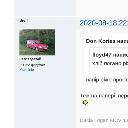
Sivil
2020-08-18 22
Don Kortes нап
floyd47 напи
Завсегдатай
хліб погано рі
Поза форумом
More info
папір ріже прос
Теж на папері пер
Dacia Logan MCV 1