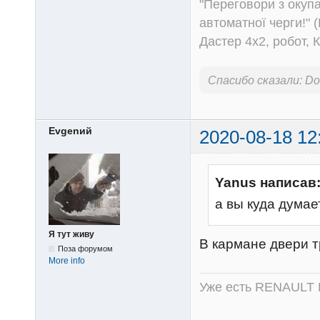
"Переговори з окуп
автоматної черги!" (
Дастер 4х2, робот, 
Спасибо сказали:
Do
Evgenий
2020-08-18 12
Yanus написав
а вы куда думае
Я тут живу
В кармане двери 
Поза форумом
More info
Уже есть RENAULT 