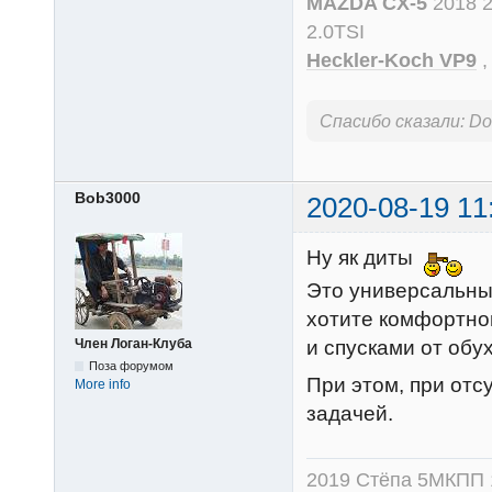
MAZDA CX-5
2018 
2.0TSI
Heckler-Koch VP9
Спасибо сказали:
Do
Bob3000
2020-08-19 11
Ну як диты
Это универсальны
хотите комфортного
Член Логан-Клуба
и спусками от обух
Поза форумом
При этом, при отс
More info
задачей.
2019 Стёпа 5МКПП