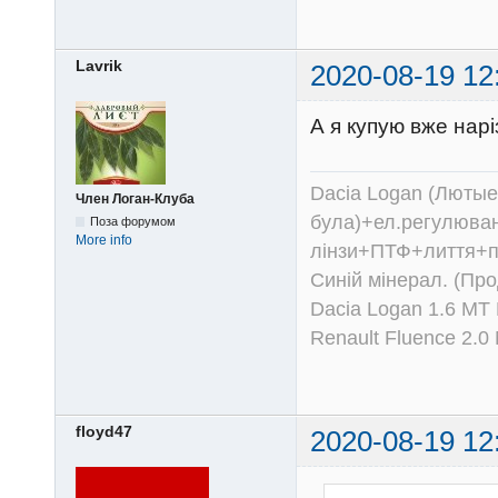
Lavrik
2020-08-19 12
А я купую вже на
Dacia Logan (Лютые 
Член Логан-Клуба
була)+ел.регулюван
Поза форумом
More info
лінзи+ПТФ+лиття+п
Синій мінерал. (Пр
Dacia Logan 1.6 MT
Renault Fluence 2.
floyd47
2020-08-19 12