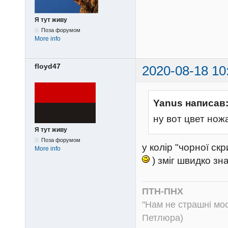
Я тут живу
Поза форумом
More info
floyd47
2020-08-18 10
Yanus написав
ну вот цвет нож
Я тут живу
Поза форумом
у колір "чорної ск
More info
) зміг швидко зн
ПТН-ПНХ
"Нам не страшні моск
Петлюра)