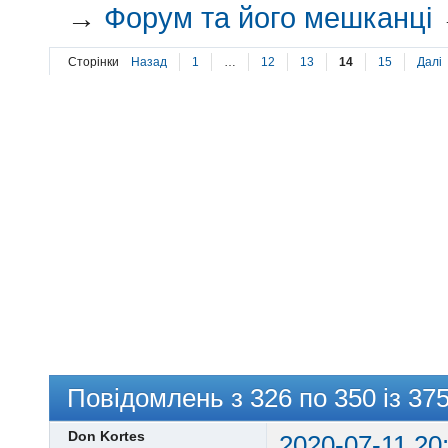
→
Форум та його мешканці
Сторінки
Назад
1
…
12
13
14
15
Далі
Повідомлень з 326 по 350 із 37
Don Kortes
2020-07-11 20