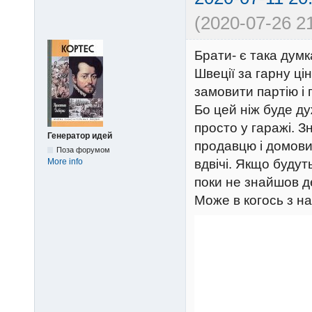
(2020-07-26 21
Брати- є така думк
Швеції за гарну ці
замовити партію і
Бо цей ніж буде ду
просто у гаражі. 
Генератор идей
продавцю і домови
Поза форумом
More info
вдвічі. Якщо будут
поки не знайшов д
Може в когось з на