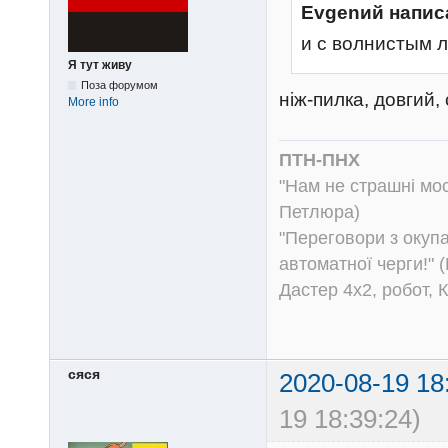
Evgenий напис
и с волнистым 
Я тут живу
Поза форумом
ніж-пилка, довгий,
More info
ПТН-ПНХ
"Нам не страшні моск
Петлюра)
"Переговори з окуп
автоматної черги!" (
Дастер 4х2, робот, 
сяся
2020-08-19 18
19 18:39:24)