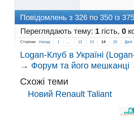
Повідомлень з 326 по 350 із 37
Переглядають тему:
1
гість,
0
ко
Сторінки
Назад
1
…
12
13
14
15
Далі
Logan-Клуб в Україні (Logan-
→
Форум та його мешканці
Схожі теми
Новий Renault Taliant