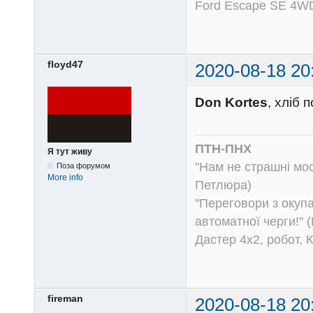
Ford Escape SE 4WD
floyd47
2020-08-18 20
Don Kortes
, хліб 
ПТН-ПНХ
Я тут живу
"Нам не страшні моск
Поза форумом
More info
Петлюра)
"Переговори з окуп
автоматної черги!" (
Дастер 4х2, робот, 
fireman
2020-08-18 20