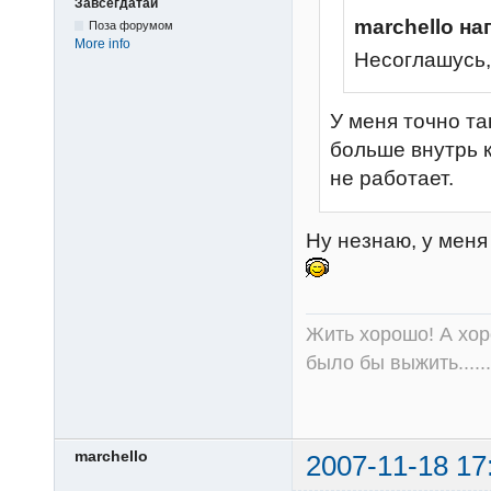
Завсегдатай
marchello на
Поза форумом
More info
Несоглашусь,
У меня точно та
больше внутрь к
не работает.
Ну незнаю, у меня
Жить хорошо! А хор
было бы выжить......
marchello
2007-11-18 17