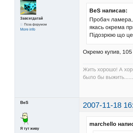
BeS написав:
Завсегдатай
Пробач ламера, 
Поза форумом
якась окрема пр
More info
Підозрюю що це 
Окремо купив, 105
Жить хорошо! А хор
было бы выжить......
BeS
2007-11-18 16
marchello напи
Я тут живу