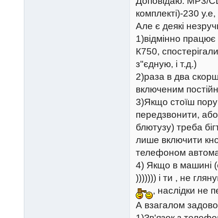
Доповідаю: MP3/C
комплекті)-230 у.е,
Але є деякі незруч
1)відмінно працює
К750, спостерігали
з"єдную, і т.д.)
2)раза в два скорш
включеним постій
3)Якщо стоїш поруч
передзвонити, або
блютузу) треба бі
лише включити кноп
телефоном автомат
4) Якщо в машині (
))))))) і ти , не г
, наслідки не п
А взагалом задов
1)Зв'язок з телеф