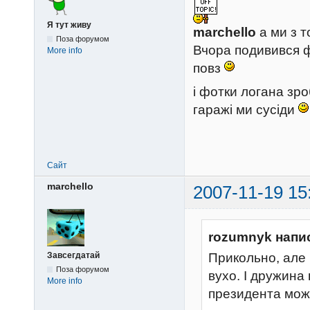
Я тут живу
marchello
а ми з т
Поза форумом
Вчора подивився ф
More info
повз
і фотки логана зро
гаражі ми сусіди
Сайт
marchello
2007-11-19 15
rozumnyk напи
Завсегдатай
Прикольно, але 
Поза форумом
вухо. І дружина 
More info
президента мож