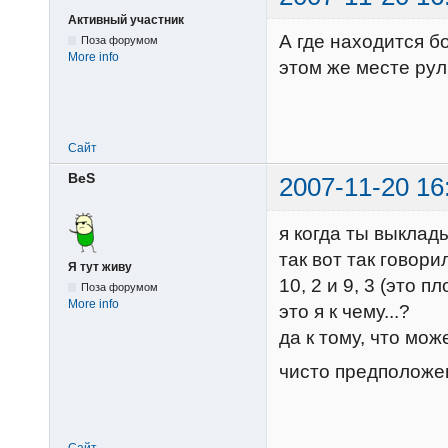
Активный участник
А где находится б
Поза форумом
More info
этом же месте ру
Сайт
BeS
2007-11-20 16
я когда ты выклад
так вот так говори
Я тут живу
10, 2 и 9, 3 (это 
Поза форумом
More info
это я к чему...?
да к тому, что мож
чисто предположе