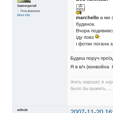
Завсегдатай
Поза форумом
More info
marchello
а ми 
будинок.
Вчора подивився
їду повз
:
і фотки логана з
Будеш поруч проїз
Я в в/ч (конвойна
Жить хорошо! А хор
было бы выжить......
wibob
2007-11-20 16