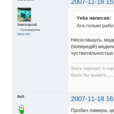
2007-11-18 15
Yeka написав:
Завсегдатай
Ага,только рабо
Поза форумом
More info
Несоглашусь, моде
(попередій) модел
чуствительностью
Жить хорошо! А хор
было бы выжить......
BeS
2007-11-18 16
Пробач ламера, це