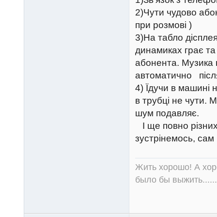
2)Чути чудово або
при розмові )
3)На табло діспле
динамиках грає та 
абонента. Музика 
автоматично після
4) Їдучи в машині 
в трубці не чути. 
шум подавляє.
І ще повно різних
зустрінемось, сам
Жить хорошо! А хор
было бы выжить......