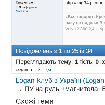
Сижу читаю
Поза форумом
More info
«Все говорят: Кре
разу не видел.» В
Volvo XC60 2,4 - ту
Повідомлень з 1 по 25 із 34
Переглядають тему:
1
гість,
0
ко
Сторінки
1
2
Далі
Logan-Клуб в Україні (Logan-
→
ПУ на руль +магнитола+B
Схожі теми