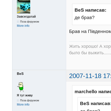
BeS написав:
Завсегдатай
де брав?
Поза форумом
More info
Брав на Південном
Жить хорошо! А хор
было бы выжить......
BeS
2007-11-18 17
marchello напи
Я тут живу
Поза форумом
BeS написав
More info