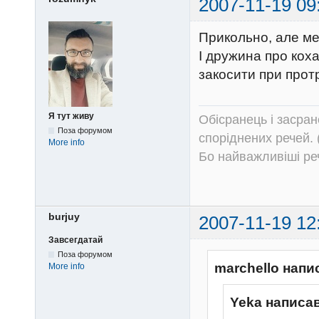
2007-11-19 09
Прикольно, але ме
І дружина про коха
закосити при про
Я тут живу
Обісранець і засран
Поза форумом
споріднених речей. 
More info
Бо найважливіші речі
burjuy
2007-11-19 12
Завсегдатай
Поза форумом
marchello напи
More info
Yeka написав