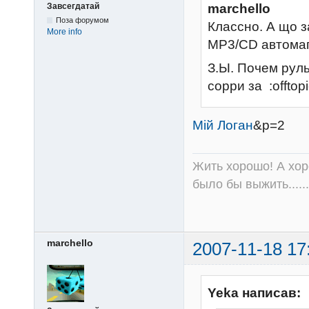
Завсегдатай
marchello
Поза форумом
Классно. А що 
More info
MP3/CD автомаг
З.Ы. Почем рул
сорри за :offtopi
Мій Логан
&p=2
Жить хорошо! А хор
было бы выжить......
marchello
2007-11-18 17
Yeka написав: