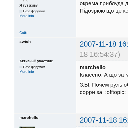
окрема приблуда д
Я тут живу
Підозрюю що це ко
Поза форумом
More info
Сайт
swich
2007-11-18 16
18 16:54:37)
Активный участник
marchello
Поза форумом
More info
Классно. А що за
З.Ы. Почем руль 
сорри за :offtopic:
marchello
2007-11-18 16