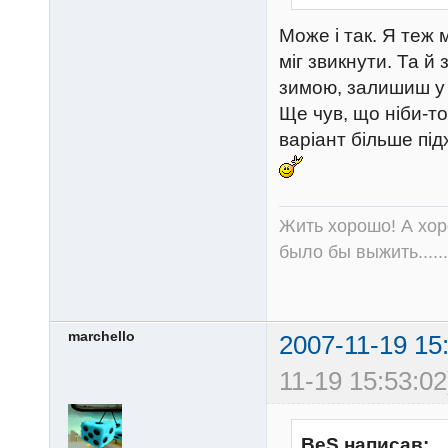
Може і так. Я теж м
міг звикнути. Та й
зимою, залишиш у 
Ще чув, що ніби-то
варіант більше під
Жить хорошо! А хор
было бы выжить......
marchello
2007-11-19 15
11-19 15:53:02
BeS написав: