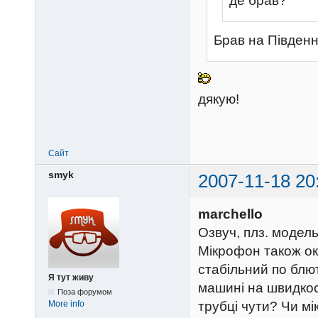
де брав?
Брав на Південн
дякую!
Сайт
smyk
2007-11-18 20
marchello
Озвуч, плз. модель
Мікрофон також ок
стабільний по блют
Я тут живу
машині на швидкост
Поза форумом
трубці чути? Чи м
More info