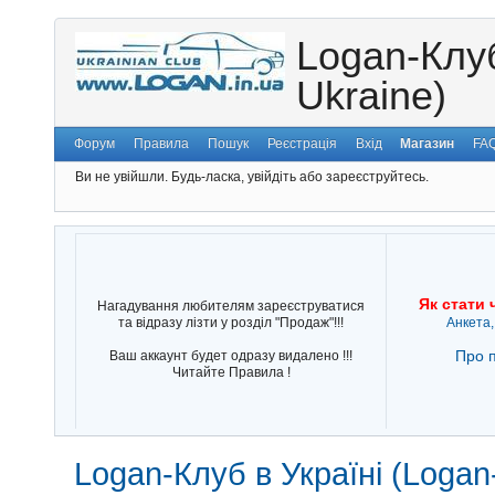
Logan-Клуб
Ukraine)
Форум
Правила
Пошук
Реєстрація
Вхід
Магазин
FA
Ви не увійшли.
Будь-ласка, увійдіть або зареєструйтесь.
Як стати 
Нагадування любителям зареєструватися
та відразу лізти у розділ "Продаж"!!!
Анкета,
Про п
Ваш аккаунт будет одразу видалено !!!
Читайте Правила !
Logan-Клуб в Україні (Logan-