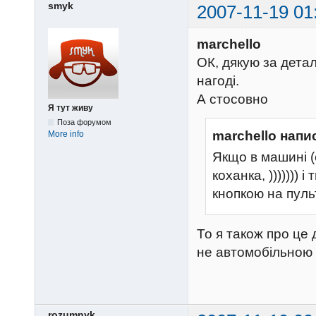
smyk
2007-11-19 01
marchello
ОК, дякую за дета
нагоді.
А стосовно
Я тут живу
Поза форумом
marchello напи
More info
Якщо в машині (
коханка, ))))))) 
кнопкою на пульт
То я також про це
не автомобільною г
rozumnyk