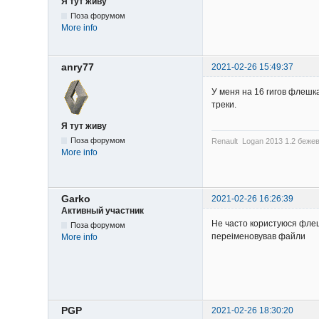
Я тут живу
Поза форумом
More info
anry77
2021-02-26 15:49:37
У меня на 16 гигов флешк
треки.
Я тут живу
Поза форумом
Renault Logan 2013 1.2 беж
More info
Garko
2021-02-26 16:26:39
Активный участник
Не часто користуюся флешк
Поза форумом
переіменовував файли
More info
PGP
2021-02-26 18:30:20