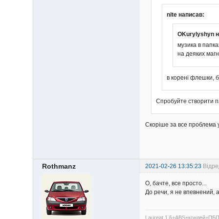
nite написав:
OKurylyshyn 
музика в папка
на деяких магн
в корені флешки, 
Спробуйте створити па
Скоріше за все проблема у
Rothmanz
2021-02-26 13:35:23
Відре
О, бачте, все просто...
До речи, я не впевнений,
Laureat 1.6+ABS+кондей+ПБП