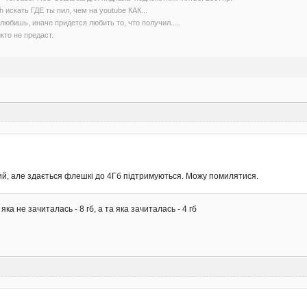
h искать ГДЕ ты пил, чем на youtube КАК...
любишь, иначе придется любить то, что получил.....
кто не предаст.
ий, але здається флешкі до 4Гб підтримуються. Можу помилятися.
ка не зачиталась - 8 гб, а та яка зачиталась - 4 гб