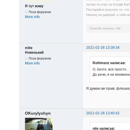
лучше по утру на Google Eart
Я тут живу
Постарайся получить то, что 
Поза форумом
Никому не доверяй, и тебя ни
More info
Спасибо сказали:
nite
nite
2021-02-26 13:39:34
Новенький
Поза форумом
Rothmanz написав:
More info
О, бачте, все просто...
До речи, я не впевнен
Я думаю ви праві, флешка я
OKurylyshyn
2021-02-26 13:40:42
nite написав: