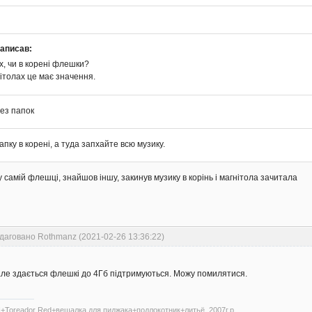
написав:
х, чи в корені флешки?
ітолах це має значення.
без папок
пку в корені, а туда запхайте всю музику.
 самій флешці, знайшов іншу, закинув музику в корінь і магнітола зачитала
даговано Rothmanz (2021-02-26 13:36:22)
 але здається флешкі до 4Гб підтримуються. Можу помилятися.
+Toreador Red+вешалка для пиджака+подлокотник+литьё. 2007г.р.