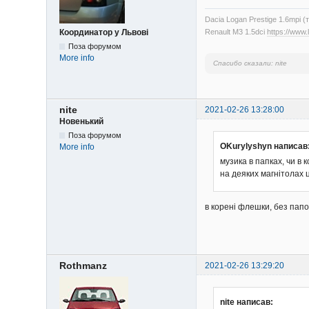
Dacia Logan Prestige 1.6mpi (
Renault M3 1.5dci
https://www
Координатор у Львові
Поза форумом
More info
Спасибо сказали:
nite
nite
2021-02-26 13:28:00
Новенький
Поза форумом
OKurylyshyn написав
More info
музика в папках, чи в
на деяких магнітолах 
в корені флешки, без папо
Rothmanz
2021-02-26 13:29:20
nite написав: