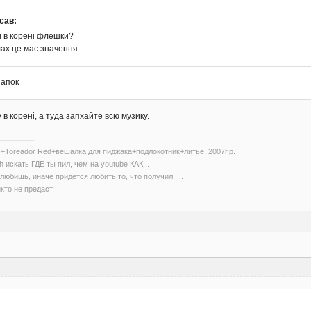
сав:
и в корені флешки?
лах це має значення.
папок
в корені, а туда запхайте всю музику.
+Toreador Red+вешалка для пиджака+подлокотник+литьё. 2007г.р.
h искать ГДЕ ты пил, чем на youtube КАК...
любишь, иначе придется любить то, что получил.....
кто не предаст.