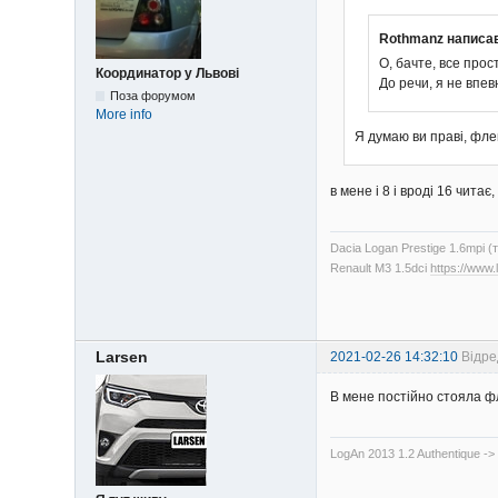
Rothmanz написа
О, бачте, все прост
Координатор у Львові
До речи, я не впе
Поза форумом
More info
Я думаю ви праві, флеш
в мене і 8 і вроді 16 читає
Dacia Logan Prestige 1.6mpi (
Renault M3 1.5dci
https://www
Larsen
2021-02-26 14:32:10
Відре
В мене постійно стояла фл
LogAn 2013 1.2 Authentique -