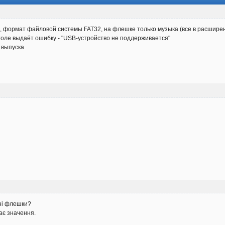
, формат файловой системы FAT32, на флешке только музыка (все в расшире
оле выдаёт ошибку - "USB-устройство не поддерживается"
 выпуска
ені флешки?
ає значення.