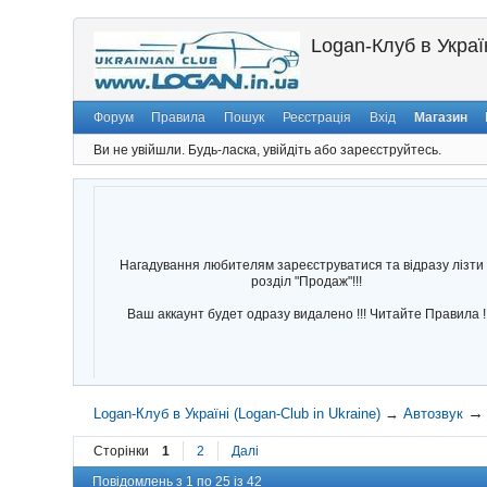
Logan-Клуб в Україн
Форум
Правила
Пошук
Реєстрація
Вхід
Магазин
Ви не увійшли.
Будь-ласка, увійдіть або зареєструйтесь.
Нагадування любителям зареєструватися та відразу лізти 
розділ "Продаж"!!!
Ваш аккаунт будет одразу видалено !!! Читайте Правила !
Logan-Клуб в Україні (Logan-Club in Ukraine)
→
Автозвук
Сторінки
1
2
Далі
Повідомлень з 1 по 25 із 42