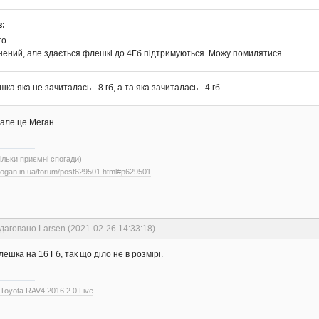
в:
о...
внений, але здається флешкі до 4Гб підтримуються. Можу помилятися.
ка яка не зачиталась - 8 гб, а та яка зачиталась - 4 гб
, але це Меган.
тільки приємні спогади)
.logan.in.ua/forum/post629501.html#p629501
даговано Larsen (2021-02-26 14:33:18)
ешка на 16 Гб, так що діло не в розмірі.
>
Toyota RAV4 2016 2.0 Live