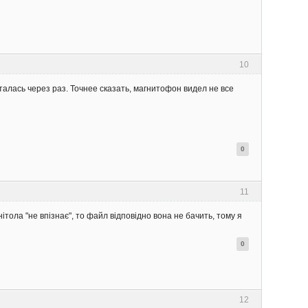
10
талась через раз. Точнее сказать, магнитофон видел не все
0
11
тола "не впізнає", то файл відповідно вона не бачить, тому я
0
12