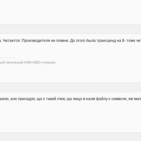
а. Читается. Производителя не помню. До этого была трансценд на 8- тоже чи
евый пепельный HNK+ABS+туманки.
ою, але пригадую, що є такий глюк, що якщо в назві файлу є символи, які магні