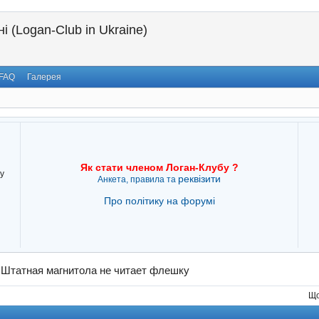
і (Logan-Club in Ukraine)
FAQ
Галерея
Як стати членом Логан-Клубу ?
у
реквізити
Анкета, правила та
Про політику на форумі
→
Штатная магнитола не читает флешку
Що