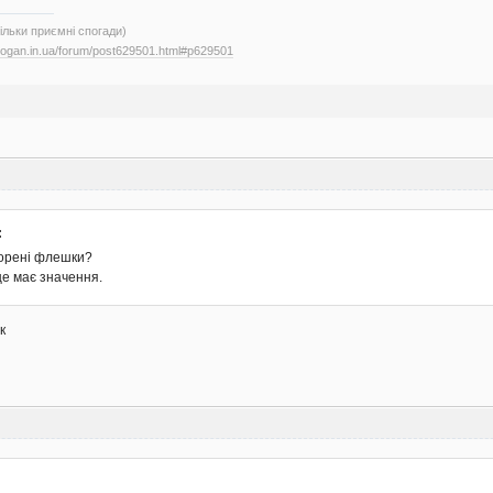
тільки приємні спогади)
.logan.in.ua/forum/post629501.html#p629501
:
 корені флешки?
це має значення.
к