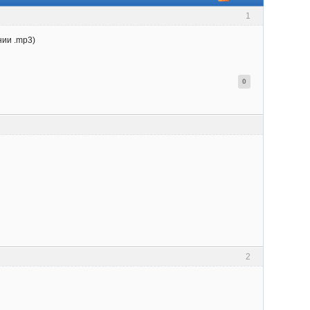
1
нии .mp3)
0
2