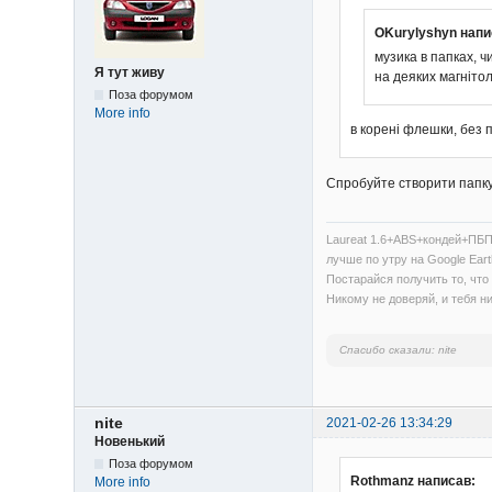
OKurylyshyn напи
музика в папках, ч
Я тут живу
на деяких магніто
Поза форумом
More info
в корені флешки, без 
Спробуйте створити папку 
Laureat 1.6+ABS+кондей+ПБП
лучше по утру на Google Eart
Постарайся получить то, что 
Никому не доверяй, и тебя ни
Спасибо сказали:
nite
nite
2021-02-26 13:34:29
Новенький
Поза форумом
Rothmanz написав:
More info