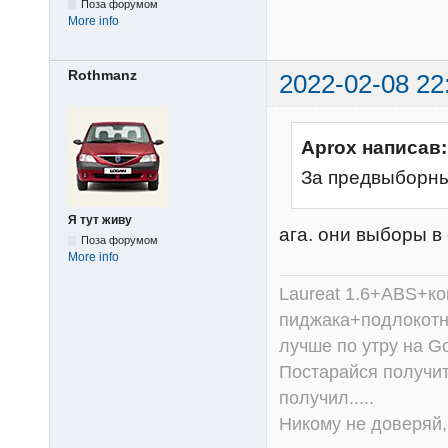
Поза форумом
More info
Rothmanz
2022-02-08 22
Aprox написав:
За предвыборн
Я тут живу
ага. они выборы в
Поза форумом
More info
Laureat 1.6+ABS+к
пиджака+подлокотни
лучше по утру на Go
Постарайся получит
получил.....
Никому не доверяй, 