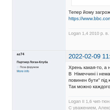
Тепер йому загро
https://www.bbc.c
Logan 1,4 2010 р. в
az74
2022-02-09 11
Партнер Логан-Клуба
Хрень какая-то, а 
Поза форумом
More info
В Німеччині і нем
повинен бути" під 
Так можно каждог
Logan II 1,6 чип-тю
С уважением, Алек