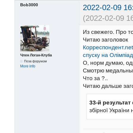
Bob3000
2022-02-09 16
(2022-02-09 16
Из свежего. Про т
Читаю заголовок
Корреспондент.ne
спуску на Олімпіад
Член Логан-Клуба
Поза форумом
О, норм думаю, од
More info
Смотрю медальный 
Что за ?..
Читаю дальше заг
33-й результат
збірної України н