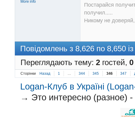
More info
Постарайся получит
получил.....
Никому не доверяй, 
Повідомлень з 8,626 по 8,650 із
Переглядають тему:
2
гостей,
0
Сторінки
Назад
1
…
344
345
346
347
Logan-Клуб в Україні (Logan-
→
Это интересно (разное) -