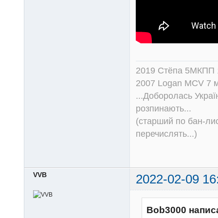
2019 Стёпа 5МКПП
2007 Logan MCV 7 м
...Доборолась Україн
розпинають...
(старший по бан-лис
перечислять...)
VVB
2022-02-09 16
Bob3000 напис