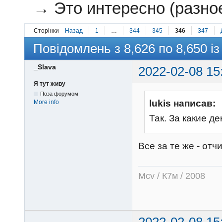
→
Это интересно (разное
Сторінки
Назад
1
…
344
345
346
347
Повідомлень з 8,626 по 8,650 із
_Slava
2022-02-08 15
Я тут живу
Поза форумом
lukis написав:
More info
Так. За какие 
Все за те же - от
Mcv / К7м / 2008