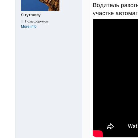
Водитель разогн
участке автома
Я тут живу
Поза форумом
More info