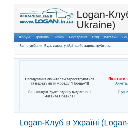
Logan-Клуб
Ukraine)
Форум
Правила
Пошук
Реєстрація
Вхід
Магазин
FA
Ви не увійшли.
Будь-ласка, увійдіть або зареєструйтесь.
Як стати 
Нагадування любителям зареєструватися
та відразу лізти у розділ "Продаж"!!!
Анкета,
Про п
Ваш аккаунт будет одразу видалено !!!
Читайте Правила !
Logan-Клуб в Україні (Logan-