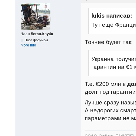
lukis написав:
Тут ещё Франция
Член Логан-Клуба
Поза форумом
Точнее будет так:
More info
Украина получи
гарантии на €1
Т.е. €200 млн в
до
долг
под гарантии
Лучше сразу назы
А недорогих смар
параметрами не м