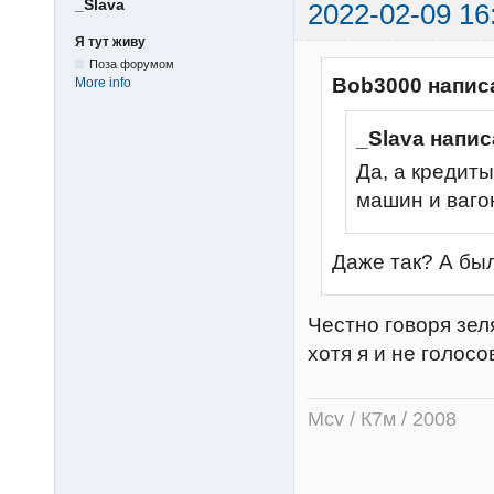
_Slava
2022-02-09 16
Я тут живу
Поза форумом
Bob3000 напис
More info
_Slava напис
Да, а кредит
машин и ваго
Даже так? А был
Честно говоря зел
хотя я и не голосо
Mcv / К7м / 2008