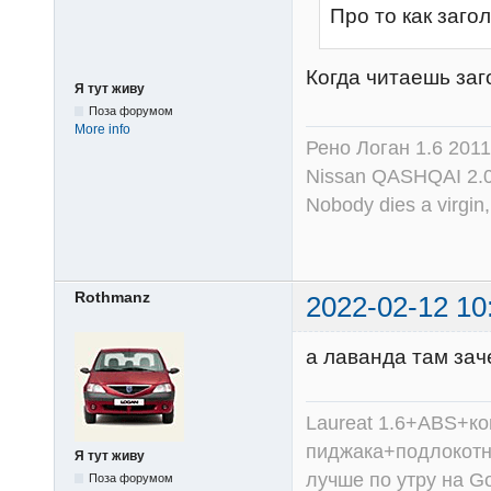
Про то как заго
Когда читаешь за
Я тут живу
Поза форумом
More info
Рено Логан 1.6 2011
Nissan QASHQAI 2.
Nobody dies a virgin, 
Rothmanz
2022-02-12 10
а лаванда там за
Laureat 1.6+ABS+к
пиджака+подлокотни
Я тут живу
лучше по утру на Go
Поза форумом