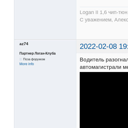
Logan II 1,6 чип-тю
С уважением, Алек
az74
2022-02-08 19
Партнер Логан-Клуба
Водитель разогнал 
Поза форумом
More info
автомагистрали м