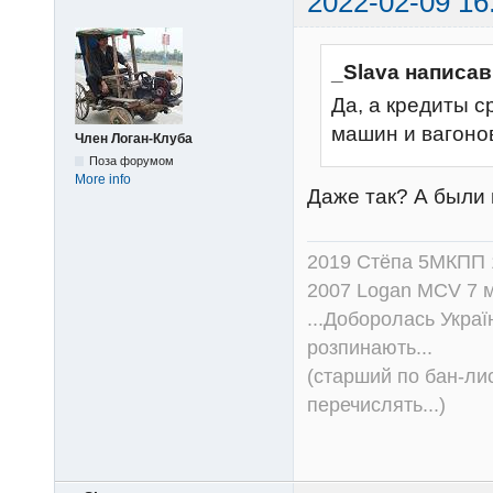
2022-02-09 16
_Slava написав
Да, а кредиты с
машин и вагоно
Член Логан-Клуба
Поза форумом
More info
Даже так? А были 
2019 Стёпа 5МКПП
2007 Logan MCV 7 м
...Доборолась Україн
розпинають...
(старший по бан-лис
перечислять...)