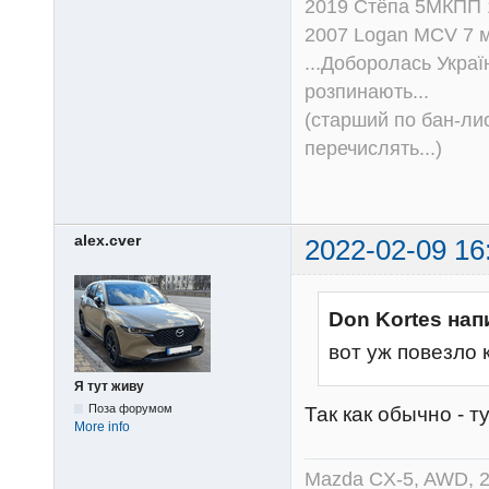
2019 Стёпа 5МКПП
2007 Logan MCV 7 м
...Доборолась Україн
розпинають...
(старший по бан-лис
перечислять...)
alex.cver
2022-02-09 16
Don Kortes нап
вот уж повезло 
Я тут живу
Поза форумом
Так как обычно - 
More info
Mazda CX-5, AWD, 2