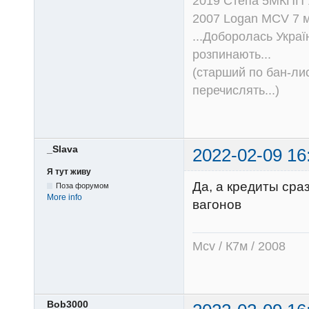
2019 Стёпа 5МКПП
2007 Logan MCV 7 м
...Доборолась Україн
розпинають...
(старший по бан-лис
перечислять...)
_Slava
2022-02-09 16
Я тут живу
Да, а кредиты сра
Поза форумом
More info
вагонов
Mcv / К7м / 2008
Bob3000