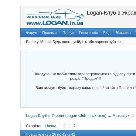
Logan-Клуб в Україн
Форум
Правила
Пошук
Реєстрація
Вхід
Магазин
Ви не увійшли.
Будь-ласка, увійдіть або зареєструйтесь.
Нагадування любителям зареєструватися та відразу лізти 
розділ "Продаж"!!!
Ваш аккаунт будет одразу видалено !!! Читайте Правила !
Logan-Клуб в Україні (Logan-Club in Ukraine)
→
Автозвук
Сторінки
Назад
1
2
Повідомлень з 26 по 42 із 42