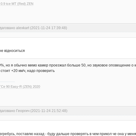
 0.9 tce MT (Red) ZEN
даговано alexkart (2021-11-24 17:39:48)
не відноситься
0%, но я обычно мимо камер проезжал больше 50, но звуковое оповещение о 
 стоит +20 км/ч, надо проверить
 TCe 90 Easy-R (ZEN) 2020
даговано Георгич (2021-11-24 21:52:48)
згребусь, поставлю назад - буду дальше проверять в чем прикол че она у меня 