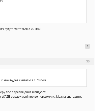
ує
ч будет считаться с 70 км/ч
0
30
 км/ч будет считаться с 70 км/ч
умеру про перевищення швидкості.
 то WAZE одразу мені про це повідомляє. Можна виставити,