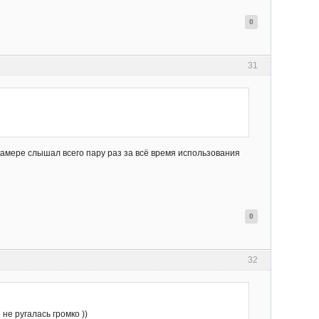
0
31
камере слышал всего пару раз за всё время использования
0
32
не ругалась громко ))