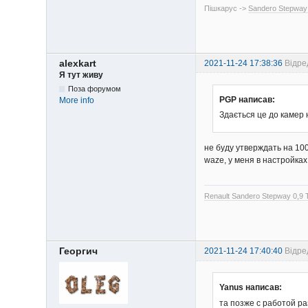
Пішкарус ->
Sandero Stepway
alexkart
2021-11-24 17:38:36
Відре
Я тут живу
Поза форумом
PGP написав:
More info
Здається це до камер 
не буду утверждать на 10
waze, у меня в настройках
Renault Sandero Stepway 0,9
Георгич
2021-11-24 17:40:40
Відре
Yanus написав:
та позже с работой ра