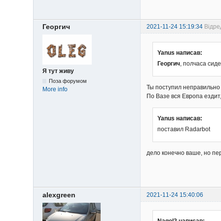
Георгич
2021-11-24 15:19:34
Відре
Yanus написав:
Георгич
, полчаса сид
Я тут живу
Поза форумом
Ты поступил неправильн
More info
По Вазе вся Европа ездит,
Yanus написав:
поставил Radarbot
дело конечно ваше, но пе
alexgreen
2021-11-24 15:40:06
Nagol2 написав: