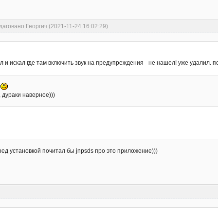
даговано Георгич (2021-11-24 16:02:29)
ел и искал где там включить звук на предупреждения - не нашел! уже удалил. 
о
 дураки наверное)))
ред установкой почитал бы jnpsds про это приложение)))