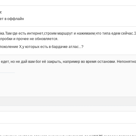
:
ает в оффлайн
ка.Там где есть интернет,строим маршрут и нажимаем,что типа едем сейчас.Э
,пробки и прочее не обновляется.
 поколение X,у которых есть в бардачке атлас...?
едет, но не дай вам бог её закрыть, например во время остановки. Непонятно,