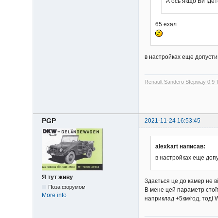
А ось якщо Ви їде
65 ехал
в настройках еще допусти
Renault Sandero Stepway 0,9
PGP
2021-11-24 16:53:45
alexkart написав:
в настройках еще допу
Я тут живу
Здається це до камер не в
Поза форумом
В мене цей параметр стоїт
More info
наприклад +5км/год, тоді 