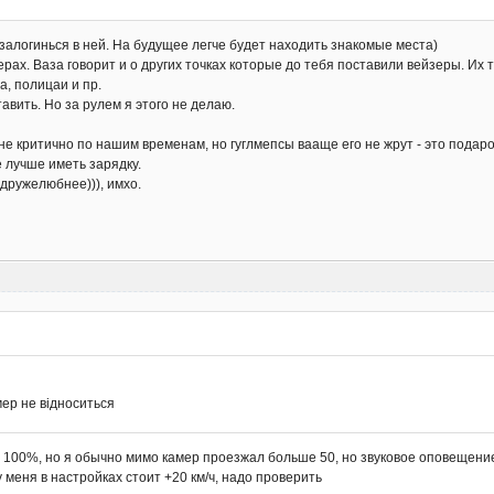
залогинься в ней. На будущее легче будет находить знакомые места)
ерах. Ваза говорит и о других точках которые до тебя поставили вейзеры. Их
, полицаи и пр.
авить. Но за рулем я этого не делаю.
не критично по нашим временам, но гуглмепсы вааще его не жрут - это подар
е лучше иметь зарядку.
одружелюбнее))), имхо.
мер не відноситься
а 100%, но я обычно мимо камер проезжал больше 50, но звуковое оповещение
 меня в настройках стоит +20 км/ч, надо проверить