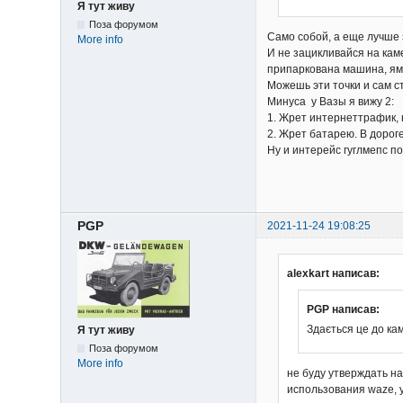
Я тут живу
Поза форумом
Само собой, а еще лучше 
More info
И не зацикливайся на кам
припаркована машина, яма
Можешь эти точки и сам ст
Минуса у Вазы я вижу 2:
1. Жрет интернеттрафик, 
2. Жрет батарею. В дорог
Ну и интерейс гуглмепс п
PGP
2021-11-24 19:08:25
alexkart написав:
PGP написав:
Здається це до ка
Я тут живу
Поза форумом
More info
не буду утверждать н
использования waze, у