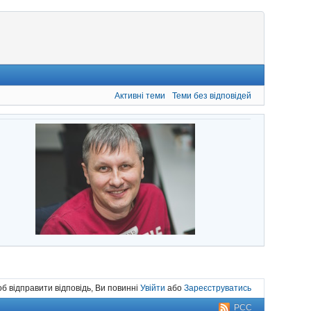
Активні теми
Теми без відповідей
б відправити відповідь, Ви повинні
Увійти
або
Зареєструватись
РСС