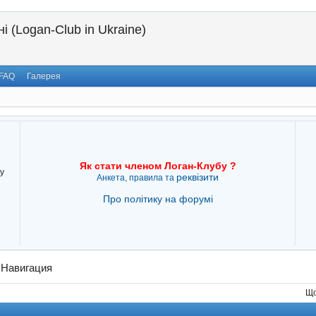
і (Logan-Club in Ukraine)
FAQ
Галерея
Як стати членом Логан-Клубу ?
у
реквізити
Анкета, правила та
Про політику на форумі
→
Навигация
Що