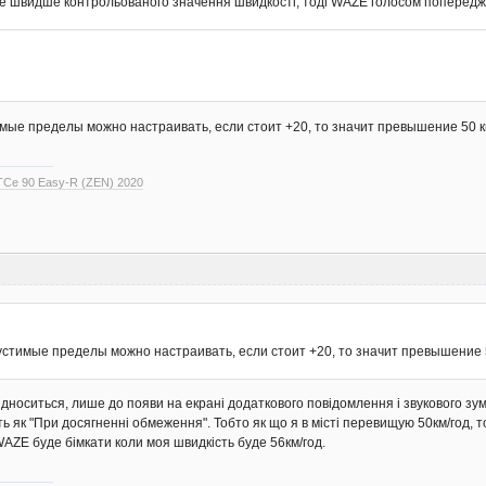
те швидше контрольованого значення швидкості, тоді WAZE голосом попередж
мые пределы можно настраивать, если стоит +20, то значит превышение 50 км/
 TCe 90 Easy-R (ZEN) 2020
стимые пределы можно настраивать, если стоит +20, то значит превышение 50
ідноситься, лише до появи на екрані додаткового повідомлення і звукового з
ь як "При досягненні обмеження". Тобто як що я в місті перевищую 50км/год,
WAZE буде бімкати коли моя швидкість буде 56км/год.