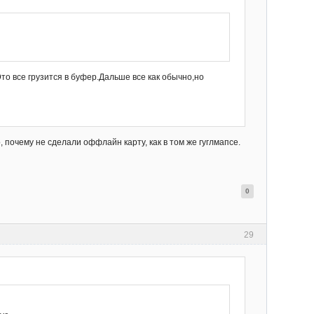
то все грузится в буфер.Дальше все как обычно,но
 почему не сделали оффлайн карту, как в том же гуглмапсе.
0
29