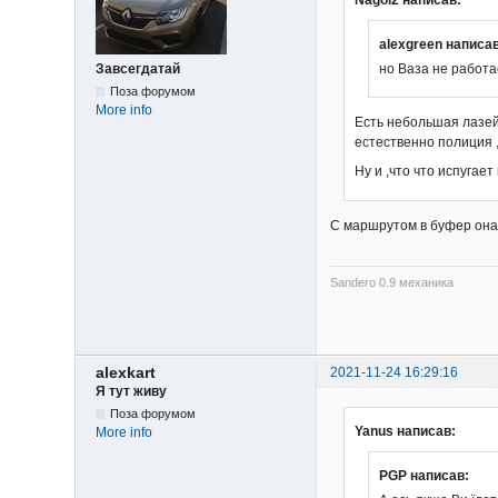
alexgreen написав
Завсегдатай
но Ваза не работ
Поза форумом
More info
Есть небольшая лазей
естественно полиция 
Ну и ,что что испугает
С маршрутом в буфер она 
Sandero 0.9 механика
alexkart
2021-11-24 16:29:16
Я тут живу
Поза форумом
Yanus написав:
More info
PGP написав: