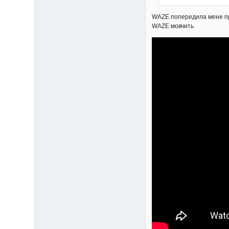
WAZE попередила мене про 
WAZE мовчить