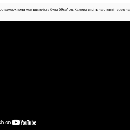
камеру, коли моя швидкість була 59км/год. Камера висіть на стовпі перед на