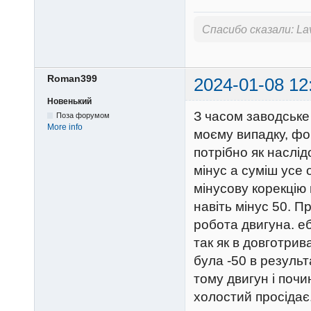
Спасибо сказали:
La
Roman399
2024-01-08 12
Новенький
З часом заводське
Поза форумом
More info
моєму випадку, фо
потрібно як наслід
мінус а суміш усе 
мінусову корекцію
навіть мінус 50. П
робота двигуна. е
так як в довготрив
була -50 в резуль
тому двигун і поч
холостий просідає