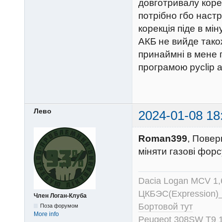
довготривалу корек
потрібно гбо настр
корекція піде в мі
АКБ не вийде тако
принаймні в мене п
програмою pyclip 
Лево
2024-01-08 18
Roman399
, Повер
міняти газові форс
Dacia Logan MCV 1
ЦКБЭС(Expression)
Член Логан-Клуба
Бортовой тут
Поза форумом
More info
Peugeot 308SW T9 1