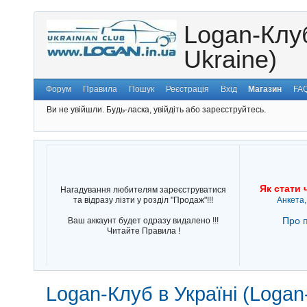
Logan-Клуб
Ukraine)
Форум
Правила
Пошук
Реєстрація
Вхід
Магазин
FA
Ви не увійшли.
Будь-ласка, увійдіть або зареєструйтесь.
Як стати 
Нагадування любителям зареєструватися
та відразу лізти у розділ "Продаж"!!!
Анкета,
Про п
Ваш аккаунт будет одразу видалено !!!
Читайте Правила !
Logan-Клуб в Україні (Logan-