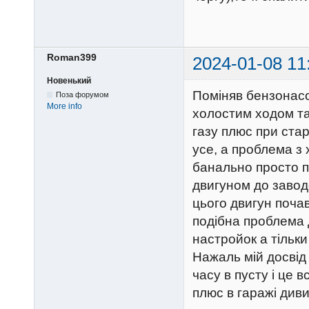
Roman399
2024-01-08 11
Новенький
Поміняв бензонасо
Поза форумом
More info
холостим ходом та
газу плюс при ста
усе, а проблема з
банально просто п
двигуном до завод
цього двигун поча
подібна проблема 
настройок а тільк
Нажаль мій досвід
часу в пусту і це 
плюс в гаражі диви