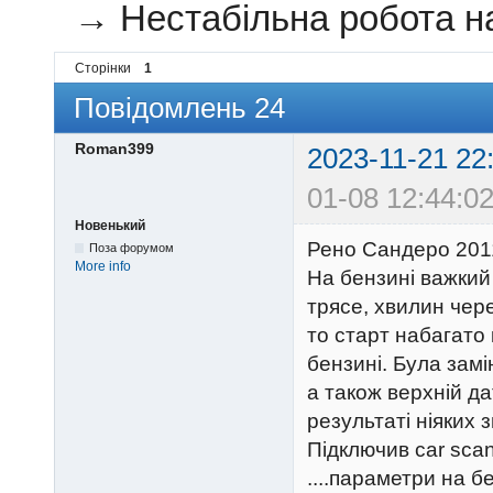
→
Нестабільна робота на
Сторінки
1
Повідомлень 24
Roman399
2023-11-21 22
01-08 12:44:02
Новенький
Рено Сандеро 2011р
Поза форумом
More info
На бензині важкий
трясе, хвилин чер
то старт набагато
бензині. Була зам
а також верхній д
результаті ніяких з
Підключив car sca
....параметри на б