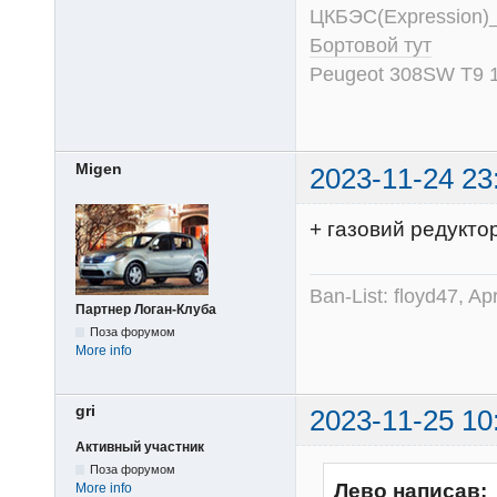
ЦКБЭС(Expression)
Бортовой тут
Peugeot 308SW T9 1
Migen
2023-11-24 23
+ газовий редукто
Ban-List: floyd47, A
Партнер Логан-Клуба
Поза форумом
More info
gri
2023-11-25 10
Активный участник
Поза форумом
Лево написав:
More info