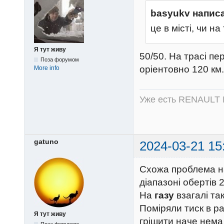
basyukv напис
це в місті, чи на
Я тут живу
50/50. На трасі пе
Поза форумом
оріентовно 120 км.
More info
Уже есть RENAULT 
gatuno
2024-03-21 15
Схожа проблема на
діапазоні обертів 2
На
газу
взагалі так
Поміряли тиск в ра
Я тут живу
грішити наче нема 