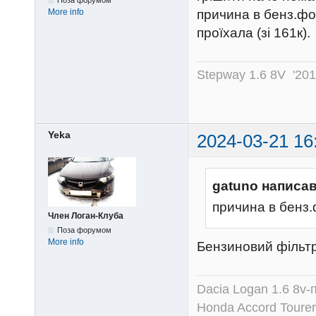
Поза форумом
причина в бенз.фо
More info
проїхала (зі 161к).
Stepway 1.6 8V '20
Yeka
2024-03-21 16
gatuno написав
причина в бенз.
Член Логан-Клуба
Поза форумом
More info
Бензиновий фільтр 
Dacia Logan 1.6 8v-
Honda Accord Tourer