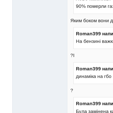
90% померли га
Яким боком вони 
Roman399 напи
На бензині важк
?І
Roman399 напи
динаміка на гбо
?
Roman399 напи
Була замінена к