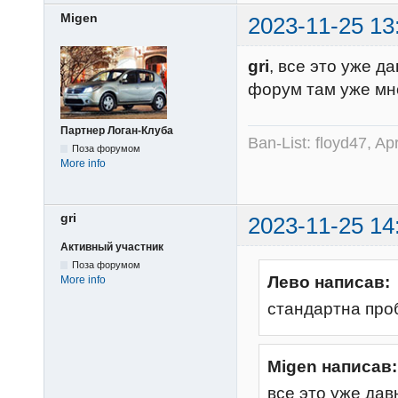
Migen
2023-11-25 13
gri
, все это уже д
форум там уже мн
Партнер Логан-Клуба
Ban-List: floyd47, A
Поза форумом
More info
gri
2023-11-25 14
Активный участник
Поза форумом
Лево написав:
More info
стандартна про
Migen написав:
все это уже да