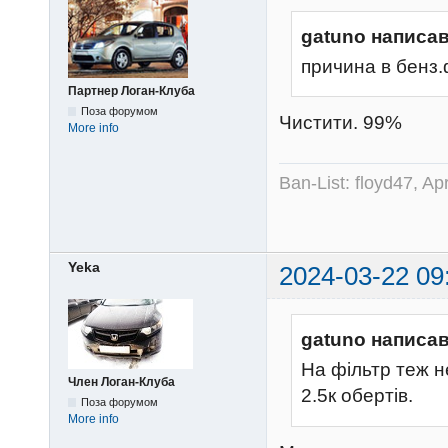
gatuno написав
причина в бенз
Партнер Логан-Клуба
Поза форумом
Чистити. 99%
More info
Ban-List: floyd47, A
Yeka
2024-03-22 09
gatuno написав
На фільтр теж не
Член Логан-Клуба
2.5к обертів.
Поза форумом
More info