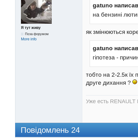
gatuno написав
на бензині лютий
Я тут живу
як змінюються кор
Поза форумом
More info
gatuno написав
гіпотеза - прич
тобто на 2-2.5к їх
друге дихання ?
Уже есть RENAULT 
Повідомлень 24