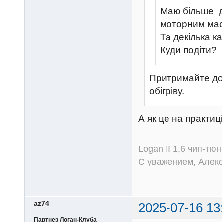
Маю більше де
моторним мас
Та декілька к
Куди подіти?
Притримайте до 
обігріву.
А як це на практи
Logan II 1,6 чип-тю
С уважением, Алек
az74
2025-07-16 13
Партнер Логан-Клуба