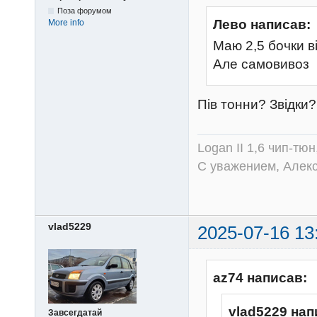
Поза форумом
Лево написав:
More info
Маю 2,5 бочки в
Але самовивоз
Пів тонни? Звідки
Logan II 1,6 чип-тю
С уважением, Алек
vlad5229
2025-07-16 13
az74 написав:
vlad5229 нап
Завсегдатай