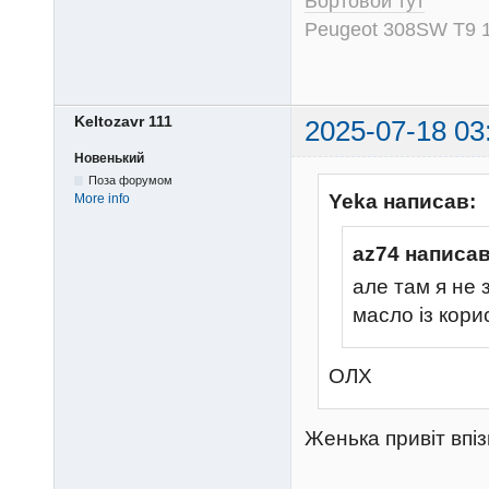
Бортовой тут
Peugeot 308SW T9 1
Keltozavr 111
2025-07-18 03
Новенький
Поза форумом
Yeka написав:
More info
az74 написав
але там я не
масло із кори
ОЛХ
Женька привіт впі