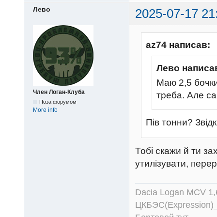
Лево
2025-07-17 21
az74 написав:
Лево написа
Маю 2,5 бочки
Член Логан-Клуба
треба. Але с
Поза форумом
More info
Пів тонни? Зві
Тобі скажи й ти за
утилізувати, пере
Dacia Logan MCV 1
ЦКБЭС(Expression)