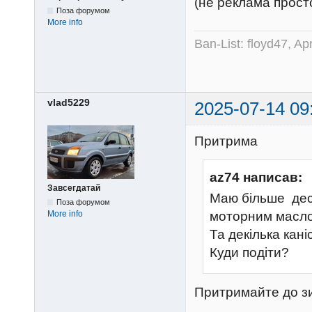
(не реклама прост
Поза форумом
More info
Ban-List: floyd47, A
vlad5229
2025-07-14 09
Притрима
az74 написав:
Завсегдатай
Маю більше десят
Поза форумом
More info
моторним масло
Та декілька кан
Куди подіти?
Притримайте до зим