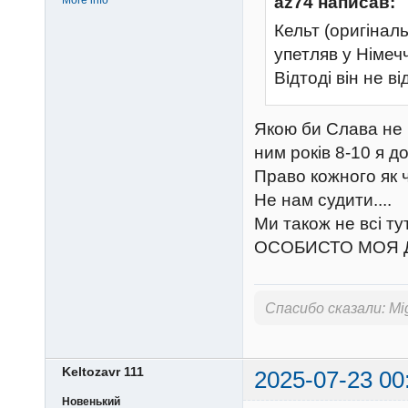
az74 написав:
More info
Кельт (оригіналь
упетляв у Німеч
Відтоді він не в
Якою би Слава не 
ним років 8-10 я до
Право кожного як чи
Не нам судити....
Ми також не всі ту
ОСОБИСТО МОЯ 
Спасибо сказали:
Mi
Keltozavr 111
2025-07-23 00
Новенький