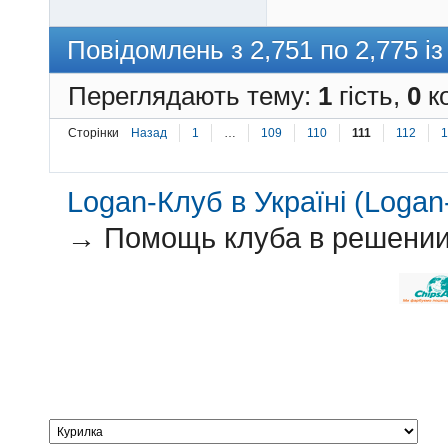
Повідомлень з 2,751 по 2,775 із
Переглядають тему:
1
гість,
0
ко
Сторінки
Назад
1
…
109
110
111
112
1
Logan-Клуб в Україні (Logan-
→
Помощь клуба в решении 