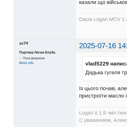
казали що військові
Dacia Logan MCV 1.4
az74
2025-07-16 14
Партнер Логан-Клуба
Поза форумом
vlad5229 напис
More info
Дядька гугеля т
Із цього почав, а
пристроїти масло і
Logan II 1,6 чип-тю
С уважением, Алек