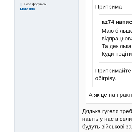
Поза форумом
Притрима
More info
az74 напис
Маю більше 
відпрацьов
Та декілька
Куди подіт
Притримайте д
обігріву.
А як це на прак
Дядька гугеля треб
навіть у нас в сел
будуть військові з