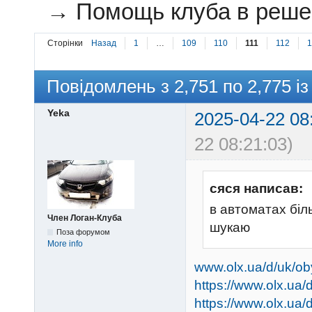
→
Помощь клуба в решен
Сторінки
Назад
1
…
109
110
111
112
1
Повідомлень з 2,751 по 2,775 із
Yeka
2025-04-22 08
22 08:21:03)
сяся написав:
в автоматах бі
Член Логан-Клуба
шукаю
Поза форумом
More info
www.olx.ua/d/uk/ob
https://www.olx.ua
https://www.olx.ua