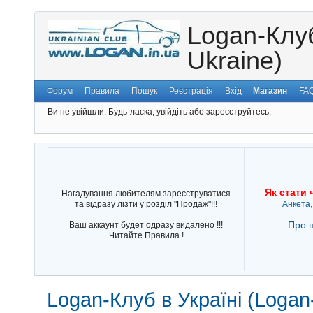
Logan-Клуб
Ukraine)
Форум
Правила
Пошук
Реєстрація
Вхід
Магазин
FA
Ви не увійшли.
Будь-ласка, увійдіть або зареєструйтесь.
Як стати 
Нагадування любителям зареєструватися
та відразу лізти у розділ "Продаж"!!!
Анкета,
Про п
Ваш аккаунт будет одразу видалено !!!
Читайте Правила !
Logan-Клуб в Україні (Logan-