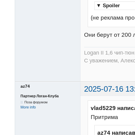
▼
Spoiler
(не реклама про
Они берут от 200 л
Logan II 1,6 чип-тю
С уважением, Алек
az74
2025-07-16 13
Партнер Логан-Клуба
Поза форумом
vlad5229 напис
More info
Притрима
az74 написав