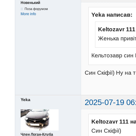
Новенький
Поза форумом
Yeka написав:
More info
Keltozavr 11
Женька привіт
Кельтозавр син
Син Скіфії) Ну на т
Yeka
2025-07-19 06
Keltozavr 111 н
Син Скіфії)
Член Логан-Клуба