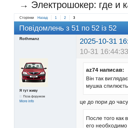
→
Электрошокер: где и к
Сторінки
Назад
1
2
3
Повідомлень з 51 по 52 із 52
Rothmanz
2025-10-31 16
10-31 16:44:33
az74 написав:
Він так вигляда
мушка спилюється
Я тут живу
Поза форумом
це до пори до часу
More info
После того как 
его необходимо 