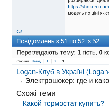
розбираюсь. Дивл
https://shokeru.com
модель по ціні які
Сайт
Повідомлень з 51 по 52 із 52
Переглядають тему:
1
гість,
0
ко
Сторінки
Назад
1
2
3
Logan-Клуб в Україні (Logan-
→
Электрошокер: где и как
Схожі теми
Какой термостат купить?