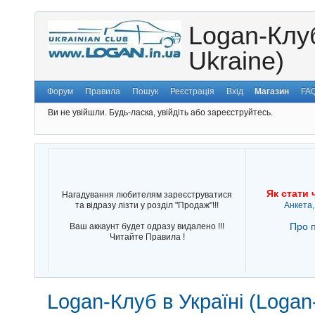
Logan-Клуб
Ukraine)
Форум
Правила
Пошук
Реєстрація
Вхід
Магазин
FA
Ви не увійшли.
Будь-ласка, увійдіть або зареєструйтесь.
Як стати 
Нагадування любителям зареєструватися
та відразу лізти у розділ "Продаж"!!!
Анкета,
Про п
Ваш аккаунт будет одразу видалено !!!
Читайте Правила !
Logan-Клуб в Україні (Logan-