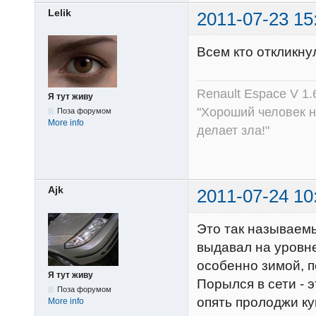
Lelik
2011-07-23 15
Всем кто откликну
Renault Espace V 1.
Я тут живу
"Хороший человек не
Поза форумом
More info
делает зла!"
Ajk
2011-07-24 10
Это так называемы
выдавал на уровне
особенно зимой, п
Я тут живу
Порылся в сети - 
Поза форумом
опять пролоджи ку
More info