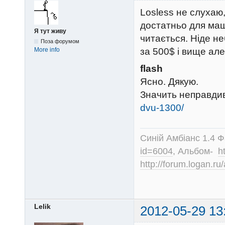
Losless не слухаю,
достатньо для ма
Я тут живу
читається. Ніде н
Поза форумом
за 500$ і вище але
More info
flash
Ясно. Дякую.
Значить неправдив
dvu-1300/
Синій Амбіанс 1.4 
id=6004
, Альбом-
h
http://forum.logan.r
Lelik
2012-05-29 13