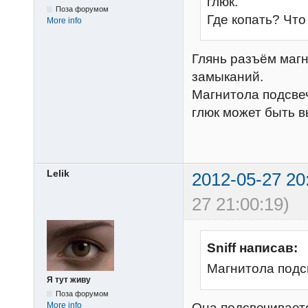
глюк.
Поза форумом
Где копать? Чт
More info
Глянь разъём магн
замыканий.
Магнитола подсвеч
глюк может быть 
Lelik
2012-05-27 20
27 21:00:19)
Sniff написав:
Магнитола подс
Я тут живу
Поза форумом
Она подсвечиваетс
More info