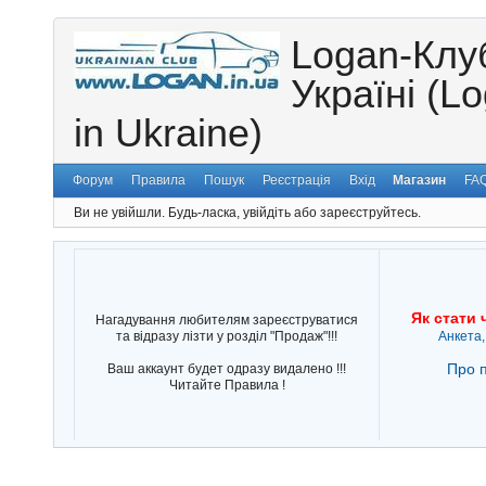
Logan-Клу
Україні (L
in Ukraine)
Форум
Правила
Пошук
Реєстрація
Вхід
Магазин
FA
Ви не увійшли.
Будь-ласка, увійдіть або зареєструйтесь.
Як стати 
Нагадування любителям зареєструватися
та відразу лізти у розділ "Продаж"!!!
Анкета,
Про п
Ваш аккаунт будет одразу видалено !!!
Читайте Правила !