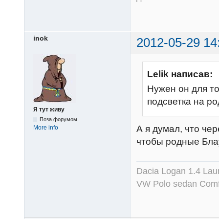
inok
2012-05-29 14
Lelik написав:
Нужен он для то
подсветка на р
Я тут живу
Поза форумом
А я думал, что че
More info
чтобы родные Блау
Dacia Logan 1.4 Lau
VW Polo sedan Comfo