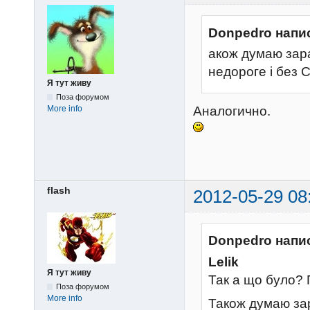
Donpedro напи
акож думаю зара
недороге і без
Я тут живу
Поза форумом
Аналогично.
More info
flash
2012-05-29 08
Donpedro напи
Lelik
Я тут живу
Так а що було?
Поза форумом
More info
Також думаю зар