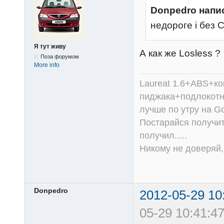
Donpedro напи
недороге і без
Я тут живу
А как же Losless ?
Поза форумом
More info
Laureat 1.6+ABS+к
пиджака+подлокотни
лучше по утру на Go
Постарайся получит
получил.....
Никому не доверяй, 
Donpedro
2012-05-29 10
05-29 10:41:47