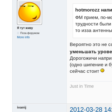
hotmorozz напи
ФМ прием, по-мо
трудности были
Я тут живу
то изза антенны
Поза форумом
More info
Вероятно это не с
уменьшать урове
Дорогожичи наприм
(одно шипение и б
сейчас стоит
Just in Time
ivanij
2012-03-28 14