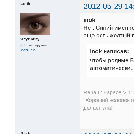
Lelik
2012-05-29 14
inok
Нет. Синий именно
еще есть желтый п
Я тут живу
Поза форумом
inok написав:
More info
чтобы родные Б
автоматически..
Renault Espace V 1.
"Хороший человек не
делает зла!"
flash