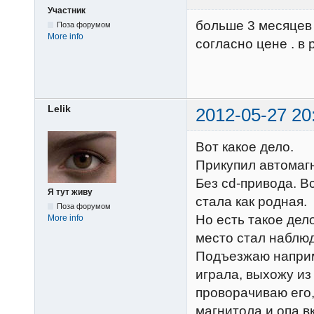
Участник
больше 3 месяцев
Поза форумом
More info
согласно цене . в 
Lelik
2012-05-27 20
Вот какое дело.
Прикупил автомагн
Без cd-привода. В
Я тут живу
стала как родная.
Поза форумом
Но есть такое дел
More info
место стал наблюд
Подъезжаю наприм
играла, выхожу из
проворачиваю его,
магнитола и опа в