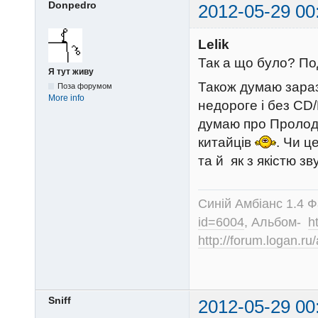
Donpedro
2012-05-29 00
Lelik
Так а що було? По
Я тут живу
Також думаю зараз
Поза форумом
More info
недороге і без CD/
думаю про Пролодж
китайців
. Чи ц
та й як з якістю з
Синій Амбіанс 1.4 
id=6004
, Альбом-
h
http://forum.logan.r
Sniff
2012-05-29 00