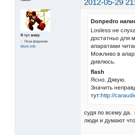
2012-05-29 21
Donpedro напи
Losless не слуха
Я тут живу
достатньо для 
Поза форумом
апаратами читає
More info
Можливо в апара
дивлюсь.
flash
Ясно. Дякую.
Значить неправд
тут:
http://caraud
судя по всему да.
люди и думают что