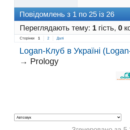
Повідомлень з 1 по 25 із 26
Переглядають тему:
1
гість,
0
ко
Сторінки
1
2
Далі
Logan-Клуб в Україні (Logan-
→
Prology
Згенеровано за 5.