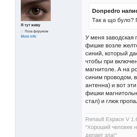
Donpedro напи
Так а що було?
Я тут живу
Поза форумом
У меня заводская 
More info
фишке возле желтог
синий, который да
чтобы при включен
магнитоле. А на р
синим проводом, в
антенна) и вот эт
фишки магнитольно
стал) и глюк проп
Renault Espace V 1.
"Хороший человек не
делает зла!"