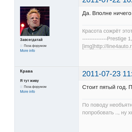
Да. Вполне ничего
Красота сожрёт этот
--------------Prestige 1
Завсегдатай
[img]http://line4au
Поза форумом
More info
Крава
2011-07-23 11
Я тут живу
Стоит пятый год. 
Поза форумом
More info
По поводу необъятно
попробовать .., ну