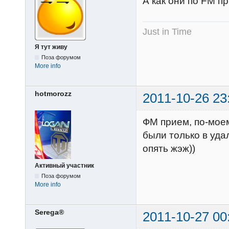
А как они по FM п
Just in Time
Я тут живу
Поза форумом
More info
hotmorozz
2011-10-26 23
ФМ прием, по-моем
были только в уда
опять жэж))
Активный участник
Поза форумом
More info
Serega®
2011-10-27 00