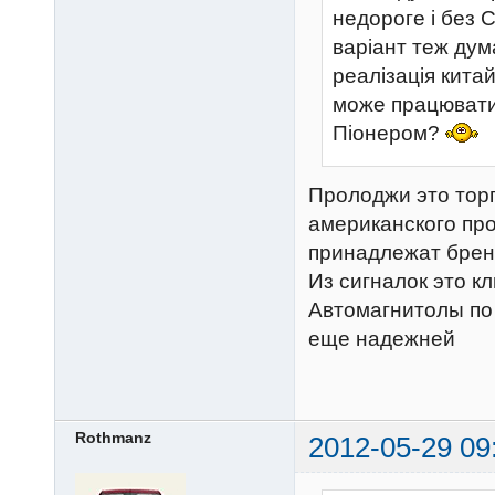
недороге і без 
варіант теж дум
реалізація кита
може працювати т
Піонером?
Пролоджи это торг
американского пр
принадлежат бренды
Из сигналок это к
Автомагнитолы по 
еще надежней
Rothmanz
2012-05-29 09