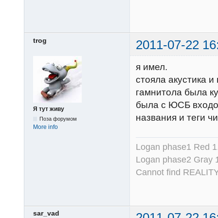
trog
2011-07-22 16
я имел.
стояла акустика и
гамнитола была ку
была с ЮСБ входо
Я тут живу
названия и теги ч
Поза форумом
More info
Logan phase1 Red 1.
Logan phase2 Gray 1
Cannot find REALITY
sar_vad
2011-07-22 16