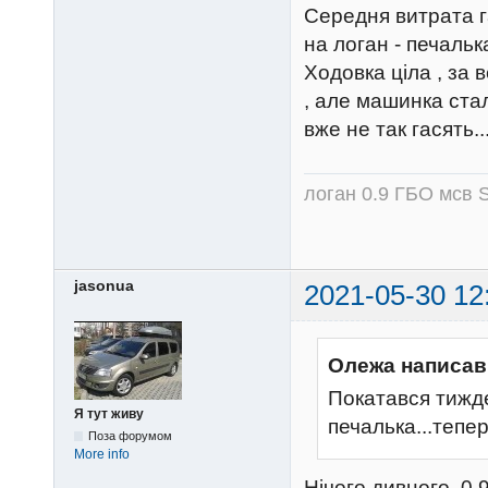
Середня витрата га
на логан - печальк
Ходовка ціла , за 
, але машинка стал
вже не так гасять..
логан 0.9 ГБО мсв S
jasonua
2021-05-30 12
Олежа написав
Покатався тижден
Я тут живу
печалька...тепе
Поза форумом
More info
Нічого дивного, 0.