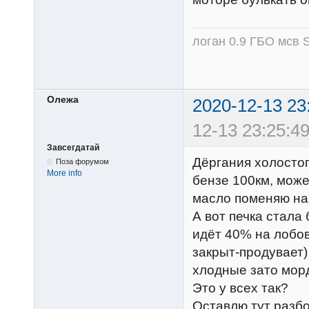
логан 0.9 ГБО мсв S
Олежа
2020-12-13 23
12-13 23:25:49
Завсегдатай
Дёргания холостог
Поза форумом
More info
бензе 100км, може
масло поменяю на 
А вот печка стала 
идёт 40% на лобо
закрыт-продувает)
хлодные зато морд
Это у всех так?
Оставлю тут разбо