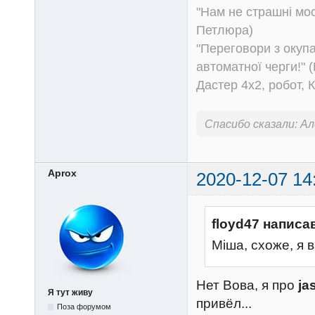
"Нам не страшні моск
Петлюра)
"Переговори з окуп
автоматної черги!" (
Дастер 4х2, робот, 
Спасибо сказали:
Ал
Aprox
2020-12-07 14
floyd47 написа
Міша, схоже, я 
Нет Вова, я про
ja
Я тут живу
привёл...
Поза форумом