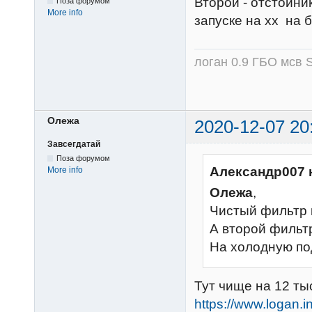
Второй - отстойни
Поза форумом
More info
запуске на хх на 
логан 0.9 ГБО мсв S
Олежа
2020-12-07 20
Завсегдатай
Поза форумом
Александр007 
More info
Олежа
,
Чистый фильтр 
А второй фильтр
На холодную по
Тут чище на 12 ты
https://www.logan.