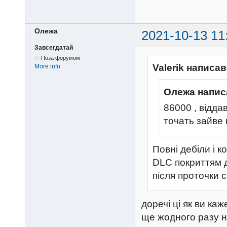
Олежа
2021-10-13 11
Завсегдатай
Поза форумом
Valerik написав
More info
Олежа напис
86000 , відда
точать зайве 
Повні дебіли і к
DLC покриттям д
після проточки с
доречі ці як ви ка
ще жодного разу н