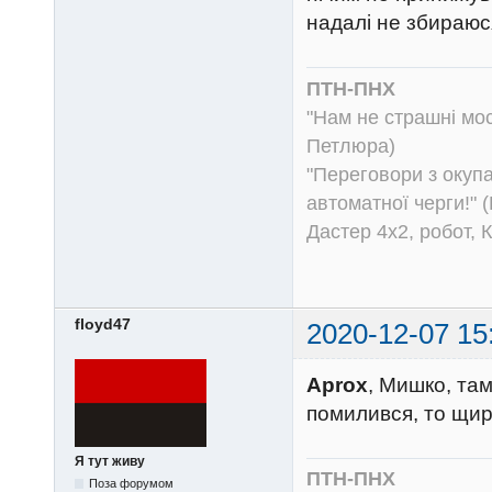
надалі не збираюс
ПТН-ПНХ
"Нам не страшні моск
Петлюра)
"Переговори з окуп
автоматної черги!" (
Дастер 4х2, робот, 
floyd47
2020-12-07 15
Aprox
, Мишко, там
помилився, то щи
Я тут живу
ПТН-ПНХ
Поза форумом