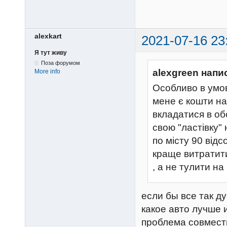
alexkart
2021-07-16 23
Я тут живу
Поза форумом
alexgreen напи
More info
Особливо в умов
мене є кошти на
вкладатися в об
свою "ластівку" 
по місту 90 відс
краще витратити
, а не тулити на
если бы все так д
какое авто лучше 
проблема совмести