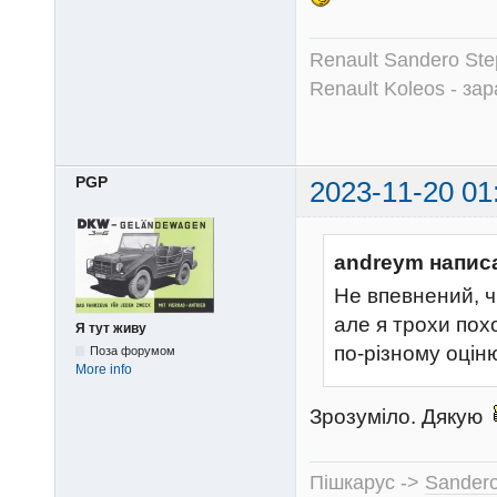
Renault Sandero Ste
Renault Koleos - зар
PGP
2023-11-20 01
andreym напис
Не впевнений, 
але я трохи пох
Я тут живу
по-різному оцін
Поза форумом
More info
Зрозуміло. Дякую
Пішкарус ->
Sandero