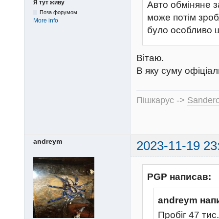
Я тут живу
Авто обміняне з
Поза форумом
може потім зроб
More info
було особливо 
Вітаю.
В яку суму офіціа
Пішкарус ->
Sandero
andreym
2023-11-19 23
PGP написав:
andreym нап
Пробіг 47 тис.