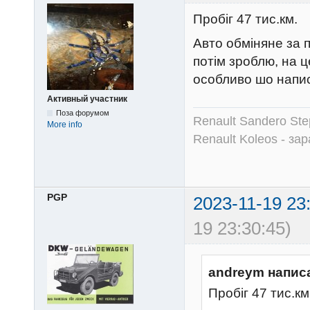
Пробіг 47 тис.км.
Авто обміняне за 
потім зроблю, на 
особливо шо напи
Активный участник
Поза форумом
Renault Sandero Ste
More info
Renault Koleos - зар
PGP
2023-11-19 23
19 23:30:45)
andreym напис
Пробіг 47 тис.км