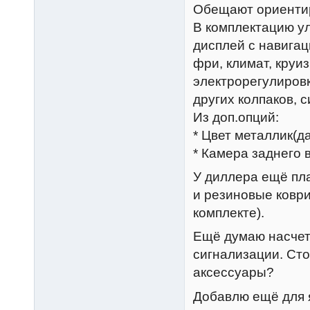
Обещают ориентиро
В комплектацию у
дисплей с навигац
фри, климат, круи
электрорегулировк
других колпаков, си
Из доп.опций:
* Цвет металлик(да
* Камера заднего 
У диллера ещё пл
и резиновые коври
комплекте).
Ещё думаю насчет 
сигнализации. Сто
аксессуары?
Добавлю ещё для 