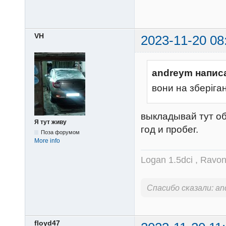
VH
2023-11-20 08
andreym напис
вони на зберіга
выкладывай тут об
Я тут живу
год и пробег.
Поза форумом
More info
Logan 1.5dci , Ravo
Спасибо сказали:
an
floyd47