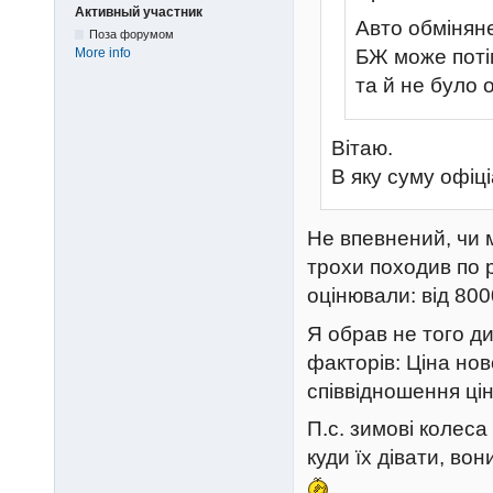
Активный участник
Авто обміняне
Поза форумом
More info
БЖ може поті
та й не було 
Вітаю.
В яку суму офіц
Не впевнений, чи 
трохи походив по р
оцінювали: від 80
Я обрав не того д
факторів: Ціна ново
співвідношення ціна
П.с. зимові колеса
куди їх дівати, во