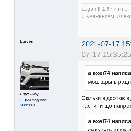
Logan II 1,6 чип-тю
С уважением, Алек
Larsen
2021-07-17 15
07-17 15:35:25
alexei74 написа
мошкары в ради
Я тут живу
Скільки відсотків в
Поза форумом
частини що напрот
More info
alexei74 написа
смахтуть влажн