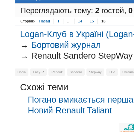
Переглядають тему:
2
гостей,
0
Сторінки
Назад
1
…
14
15
16
Logan-Клуб в Україні (Logan-
→
Бортовий журнал
→
Renault Sandero StepWay 
Dacia
Easy-R
Renault
Sandero
Stepway
TCe
Ultrama
Схожі теми
Погано вмикається перша 
Новий Renault Taliant