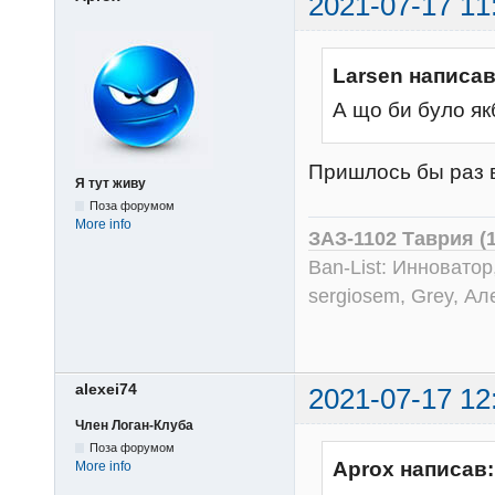
2021-07-17 11
Larsen написав
А що би було я
Пришлось бы раз в
Я тут живу
Поза форумом
More info
ЗАЗ-1102 Таврия (
Ban-List: Инноватор
sergiosem, Grey, Ал
alexei74
2021-07-17 12
Член Логан-Клуба
Поза форумом
Aprox написав:
More info