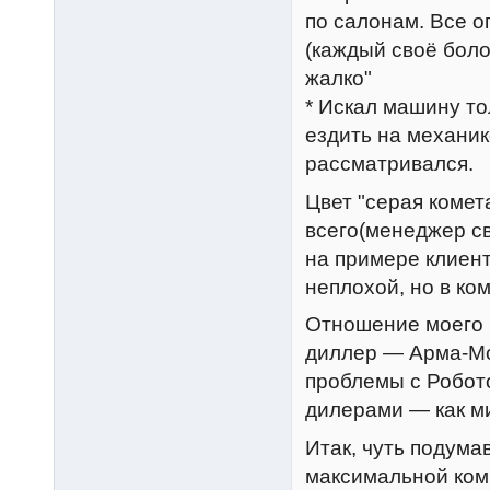
по салонам. Все о
(каждый своё боло
жалко"
* Искал машину то
ездить на механик
рассматривался.
Цвет "серая комет
всего(менеджер св
на примере клиент
неплохой, но в ко
Отношение моего 
диллер — Арма-Мо
проблемы с Робото
дилерами — как м
Итак, чуть подума
максимальной ком