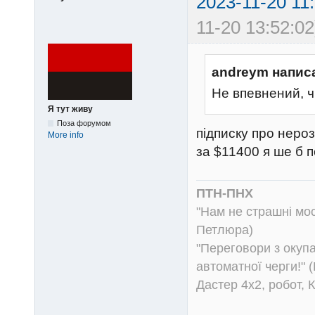
2023-11-20 11
11-20 13:52:02
andreym напис
Не впевнений, 
Я тут живу
Поза форумом
підписку про неро
More info
за $11400 я ше б п
ПТН-ПНХ
"Нам не страшні моск
Петлюра)
"Переговори з окуп
автоматної черги!" (
Дастер 4х2, робот, 