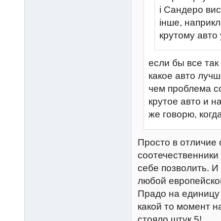
і Сандеро ви
інше, наприкл
крутому авто 
если бы все так
какое авто лучш
чем проблема со
крутое авто и н
же говорю, когд
Просто в отличие
соотечественники 
себе позволить. И
любой европейской
Прадо на единицу 
какой то момент н
стояло штук 5!