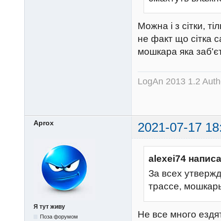
Можна і з сітки, т
не факт що сітка с
мошкара яка заб'єт
LogAn 2013 1.2 Auth
Aprox
2021-07-17 18
alexei74 написа
За всех утвержд
трассе, мошкар
Я тут живу
Не все много ездят
Поза форумом