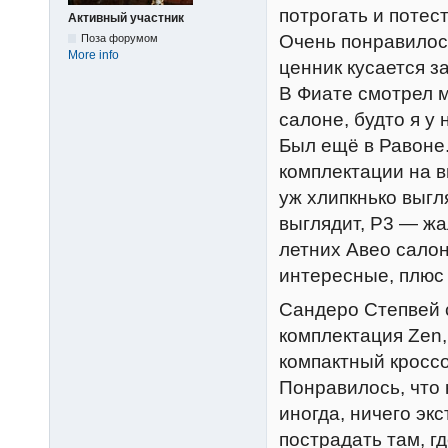
потрогать и потес
Активный участник
Очень понравилос
Поза форумом
More info
ценник кусается з
В Фиате смотрел м
салоне, будто я у 
Был ещё в Равоне.
комплектации на в
уж хлипкнько выгл
выглядит, Р3 — жа
летних Авео салон
интересные, плюс
Сандеро Степвей с
комплектация Zen,
компактный кроссо
Понравилось, что
иногда, ничего эк
пострадать там, г