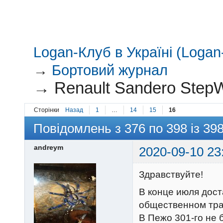
Logan-Клуб в Україні (Logan-
→
Бортовий журнал
→
Renault Sandero StepW
Сторінки
Назад
1
…
14
15
16
Повідомлень з 376 по 398 із 39
andreym
2020-09-10 23
Здравствуйте!
В конце июля дост
общественном тран
В Пежо 301-го не 