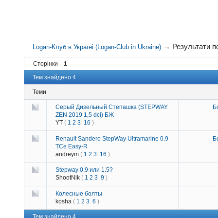
→
Результати 
Logan-Клуб в Україні (Logan-Club in Ukraine)
Сторінки
1
Тем знайдено 4
Теми
Серый Дизельный Степашка (STEPWAY
Б
ZEN 2019 1,5 dci) БЖ
YT
(
1
2
3
16
)
Renault Sandero StepWay Ultramarine 0.9
Б
TCe Easy-R
andreym
(
1
2
3
16
)
Stepway 0.9 или 1.5?
ShootNik
(
1
2
3
9
)
Колесные болты
kosha
(
1
2
3
6
)
Тем знайдено 4