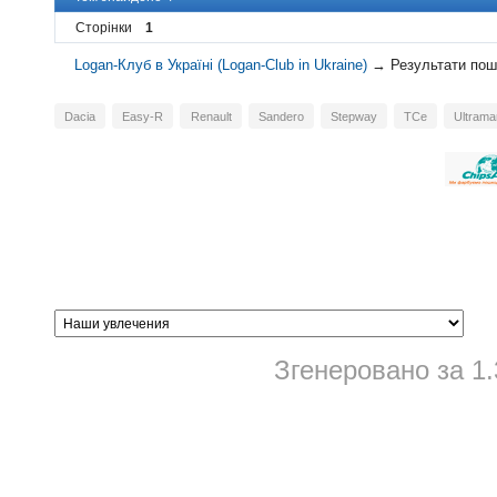
Сторінки
1
Logan-Клуб в Україні (Logan-Club in Ukraine)
→
Результати пош
Dacia
Easy-R
Renault
Sandero
Stepway
TCe
Ultrama
Згенеровано за 1.