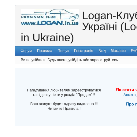
Logan-Клу
Україні (L
in Ukraine)
Форум
Правила
Пошук
Реєстрація
Вхід
Магазин
FA
Ви не увійшли.
Будь-ласка, увійдіть або зареєструйтесь.
Як стати 
Нагадування любителям зареєструватися
та відразу лізти у розділ "Продаж"!!!
Анкета,
Про п
Ваш аккаунт будет одразу видалено !!!
Читайте Правила !