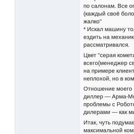
по салонам. Все о
(каждый своё боло
жалко"
* Искал машину то
ездить на механик
рассматривался.
Цвет "серая комет
всего(менеджер св
на примере клиент
неплохой, но в ко
Отношение моего 
диллер — Арма-Мо
проблемы с Робото
дилерами — как м
Итак, чуть подума
максимальной ком