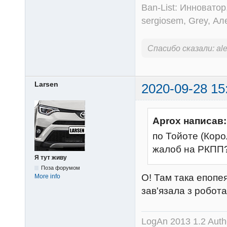
Ban-List: Инноватор
sergiosem, Grey, Ал
Спасибо сказали:
al
Larsen
2020-09-28 15
Aprox написав:
по Тойоте (Коро
жалоб на РКПП
Я тут живу
Поза форумом
О! Там така епопея
More info
зав'язала з робот
LogAn 2013 1.2 Auth