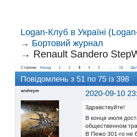
Logan-Клуб в Україні (Logan-
→
Бортовий журнал
→
Renault Sandero StepW
Сторінки
Назад
1
2
3
4
5
…
16
Дал
Повідомлень з 51 по 75 із 398
andreym
2020-09-10 23
Здравствуйте!
В конце июля дост
общественном тран
В Пежо 301-го не 