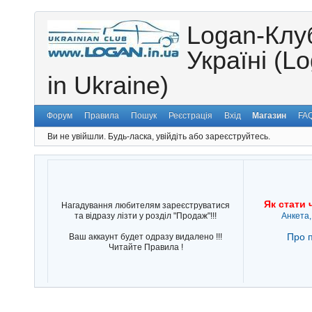
Logan-Клу
Україні (L
in Ukraine)
Форум
Правила
Пошук
Реєстрація
Вхід
Магазин
FA
Ви не увійшли.
Будь-ласка, увійдіть або зареєструйтесь.
Як стати 
Нагадування любителям зареєструватися
та відразу лізти у розділ "Продаж"!!!
Анкета,
Про п
Ваш аккаунт будет одразу видалено !!!
Читайте Правила !