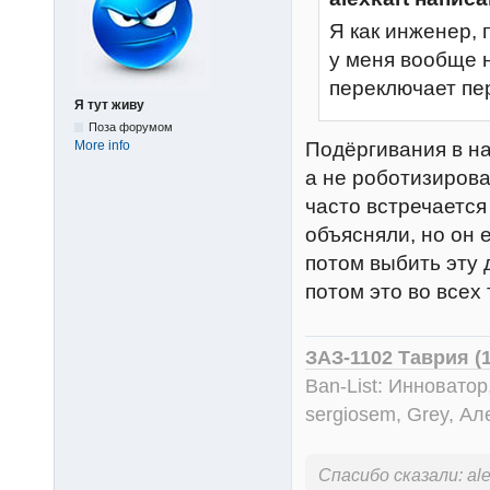
Я как инженер, 
у меня вообще н
переключает пер
Я тут живу
Поза форумом
More info
Подёргивания в на
а не роботизирова
часто встречается
объясняли, но он 
потом выбить эту 
потом это во всех 
ЗАЗ-1102 Таврия (
Ban-List: Инноватор
sergiosem, Grey, Ал
Спасибо сказали:
ale