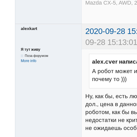
Mazda CX-5, AWD, 2
alexkart
2020-09-28 15
09-28 15:13:01
Я тут живу
Поза форумом
alex.cver напис
More info
А робот может 
почему то )))
Ну, как бы, есть 
дол., цена в данн
роботом, как бы вы
недостатки не кри
не ожидаешь особ