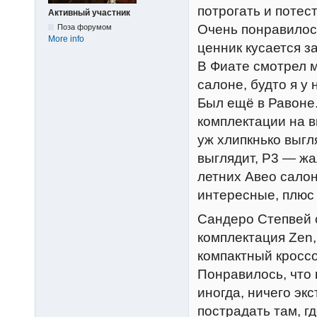
потрогать и потес
Активный участник
Очень понравилос
Поза форумом
More info
ценник кусается з
В Фиате смотрел м
салоне, будто я у 
Был ещё в Равоне.
комплектации на в
уж хлипкнько выгл
выглядит, Р3 — жа
летних Авео салон
интересные, плюс
Сандеро Степвей с
комплектация Zen,
компактный кроссо
Понравилось, что
иногда, ничего эк
пострадать там, г