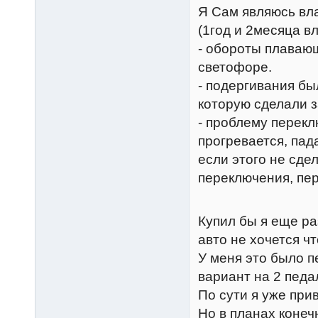
Я Сам являюсь в
(1год и 2месяца в
- обороты плавающ
светофоре.
- подергивания бы
которую сделали з
- проблему перек
прогревается, пада
если этого не сде
переключения, пе
Купил бы я еще ра
авто не хочется ч
У меня это было п
вариант на 2 педа
По сути я уже при
Но в планах конечн