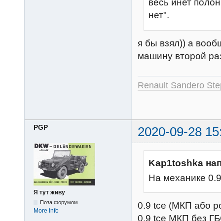
весь инет полон
нет".
я бы взял)) а вооб
машину второй раз
Renault Sandero St
PGP
2020-09-28 15
Kap1toshka на
На механике 0.
Я тут живу
Поза форумом
0.9 tce (МКП або 
More info
0.9 tce МКП без ГБ