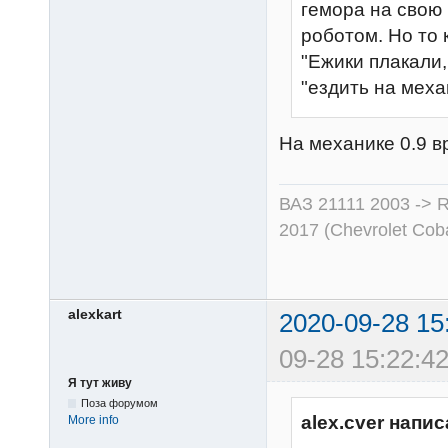
гемора на свою 
роботом. Но то 
"Ежики плакали,
"ездить на механ
На механике 0.9 в
ВАЗ 21111 2003 -> R
2017 (Chevrolet Coba
alexkart
2020-09-28 15
09-28 15:22:42
Я тут живу
Поза форумом
alex.cver напис
More info