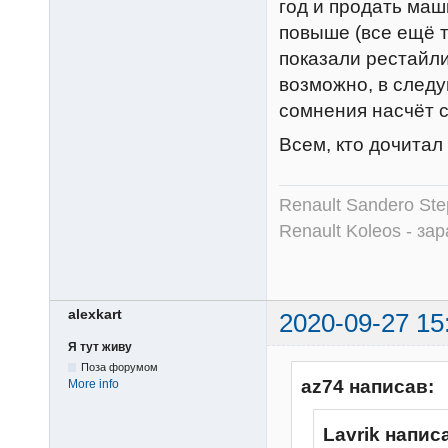
год и продать маш
повыше (все ещё т
показали рестайли
возможно, в след
сомнения насчёт с
Всем, кто дочитал
Renault Sandero Ste
Renault Koleos - зар
alexkart
2020-09-27 15
Я тут живу
Поза форумом
az74 написав:
More info
Lavrik напис