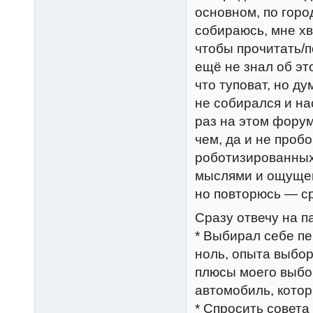
основном, по город
собираюсь, мне хва
чтобы прочитать/п
ещё не знал об эт
что туповат, но ду
не собирался и на
раз на этом форум
чем, да и не проб
роботизированных
мыслями и ощущен
но повторюсь — ср
Сразу отвечу на п
* Выбирал себе п
ноль, опыта выбо
плюсы моего выбо
автомобиль, кото
* Спросить совета 