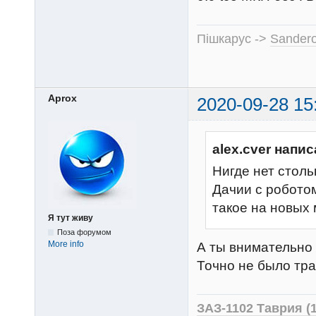
Пішкарус ->
Sandero
Aprox
2020-09-28 15
alex.cver напис
Нигде нет столь
Дачии с робото
такое на новых
Я тут живу
Поза форумом
More info
А ты внимательно 
Точно не было тр
ЗАЗ-1102 Таврия (