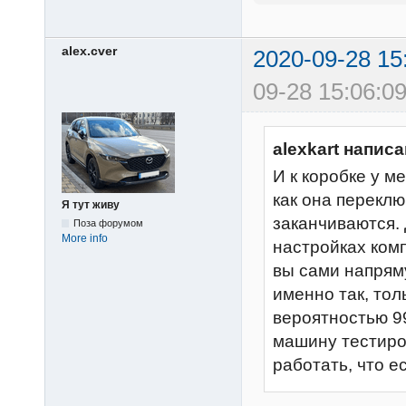
alex.cver
2020-09-28 15
09-28 15:06:09
alexkart написа
И к коробке у м
как она переклю
Я тут живу
заканчиваются. 
Поза форумом
More info
настройках комп
вы сами напрям
именно так, тол
вероятностью 9
машину тестиров
работать, что ес