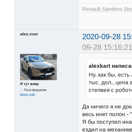
Renault Sandero St
alex.cver
2020-09-28 15
09-28 15:16:21
alexkart написа
Ну, как бы, ест
тыс. дол., цена
Я тут живу
степвея с робот
Поза форумом
More info
Да ничего я не до
весь инет полон -
Я бы поступил ина
ездил на механике