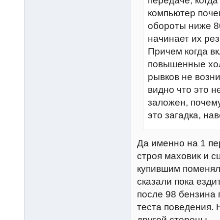
передаче, когда
компьютер поче
обороты ниже 80
начинает их рез
Причем когда вк
повышенные хол
рывков не возни
видно что это н
заложен, почем
это загадка, на
Да именно на 1 пе
строя маховик и с
купившим поменяли
сказали пока ездит
после 98 бензина 
теста поведения. 
другой стороны.