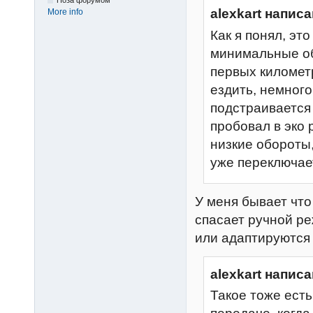
Поза форумом
alexkart написа
More info
Как я понял, эт
минимальные об
первых километ
ездить, немного
подстраивается 
пробовал в эко 
низкие обороты,
уже переключает
У меня бывает что
спасает ручной ре
или адаптируются 
alexkart написа
Такое тоже есть