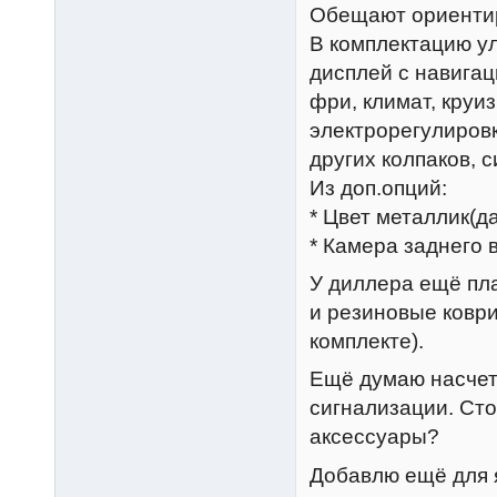
Обещают ориентиро
В комплектацию у
дисплей с навигац
фри, климат, круи
электрорегулировк
других колпаков, си
Из доп.опций:
* Цвет металлик(да
* Камера заднего 
У диллера ещё пл
и резиновые коври
комплекте).
Ещё думаю насчет 
сигнализации. Сто
аксессуары?
Добавлю ещё для 