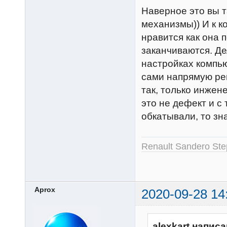
Наверное это вы т
механизмы)) И к к
нравится как она 
заканчиваются. Де
настройках компью
сами напрямую ре
так, только инжен
это не дефект и с
обкатывали, то зна
Renault Sandero St
Aprox
2020-09-28 14
alexkart написа