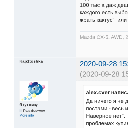
100 тыс а даж деш
каждого есть выбо
жрать кактус" или 
Mazda CX-5, AWD, 2
Kap1toshka
2020-09-28 15
(2020-09-28 15
alex.cver напис
Да ничего я не 
Я тут живу
постами - весь 
Поза форумом
Наверное нет". 
More info
проблемах купил