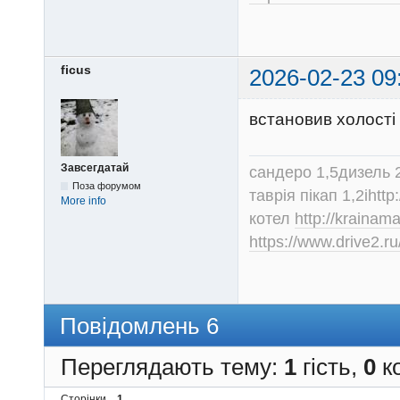
ficus
2026-02-23 09
встановив холості 
Завсегдатай
сандеро 1,5дизель 
Поза форумом
таврія пікап 1,2іhtt
More info
котел
http://krainam
https://www.drive2.ru
Повідомлень 6
Переглядають тему:
1
гість,
0
ко
Сторінки
1