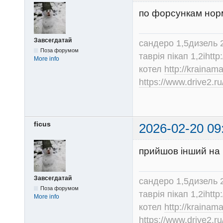
по форсункам нор
Завсегдатай
сандеро 1,5дизель 
Поза форумом
таврія пікап 1,2іhtt
More info
котел
http://krainam
https://www.drive2.ru
ficus
2026-02-20 09
прийшов інший на 
Завсегдатай
сандеро 1,5дизель 
Поза форумом
таврія пікап 1,2іhtt
More info
котел
http://krainam
https://www.drive2.ru