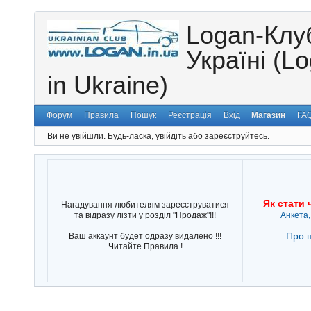
Logan-Клу
Україні (L
in Ukraine)
Форум
Правила
Пошук
Реєстрація
Вхід
Магазин
FA
Ви не увійшли.
Будь-ласка, увійдіть або зареєструйтесь.
Як стати 
Нагадування любителям зареєструватися
та відразу лізти у розділ "Продаж"!!!
Анкета,
Про п
Ваш аккаунт будет одразу видалено !!!
Читайте Правила !