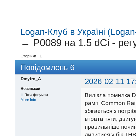
Logan-Клуб в Україні (Logan-
→
P0089 на 1.5 dCi - р
Сторінки
1
Повідомлень 6
Dmytro_A
2026-02-11 17
Новенький
Вилізла помилка DT
Поза форумом
More info
рампі Common Rail
збігається з потріб
втрата тяги, двигу
правильніше почин
дивитися у бік ТН