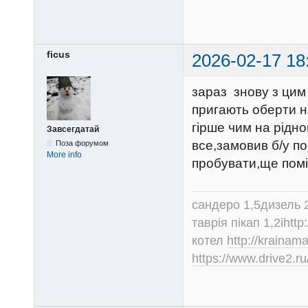
ficus
2026-02-17 18
зараз знову з цим
пригають оберти н
гірше чим на рідно
Завсегдатай
все,замовив б/у по
Поза форумом
More info
пробувати,ще помі
сандеро 1,5дизель 
таврія пікап 1,2іhtt
котел
http://krainam
https://www.drive2.ru