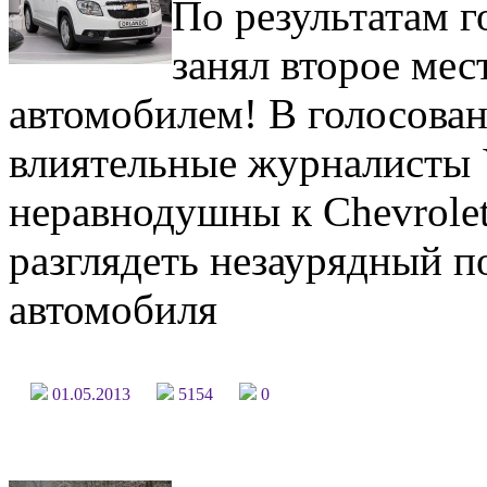
По результатам г
занял второе ме
автомобилем! В голосова
влиятельные журналисты 
неравнодушны к Chevrolet
разглядеть незаурядный п
автомобиля
01.05.2013
5154
0