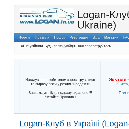
Logan-Клуб
Ukraine)
Форум
Правила
Пошук
Реєстрація
Вхід
Магазин
FA
Ви не увійшли.
Будь-ласка, увійдіть або зареєструйтесь.
Як стати 
Нагадування любителям зареєструватися
та відразу лізти у розділ "Продаж"!!!
Анкета,
Про п
Ваш аккаунт будет одразу видалено !!!
Читайте Правила !
Logan-Клуб в Україні (Logan-