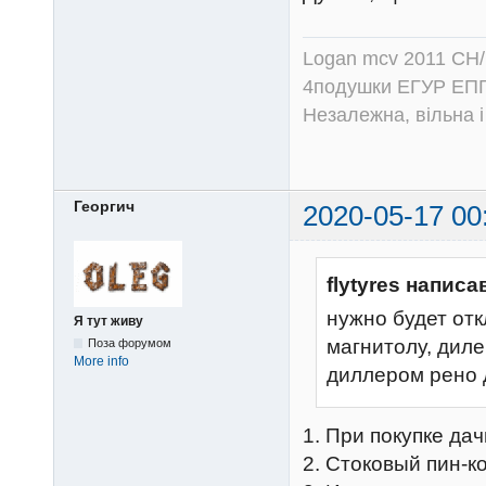
Logan mcv 2011 CH/
4подушки ЕГУР ЕПГ
Незалежна, вільна і
Георгич
2020-05-17 00
flytyres написа
нужно будет от
Я тут живу
магнитолу, диле
Поза форумом
More info
диллером рено 
1. При покупке да
2. Стоковый пин-к