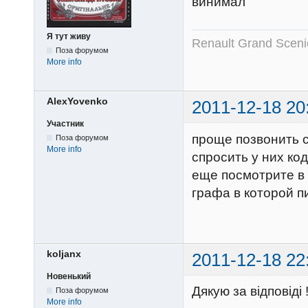
винимал
Я тут живу
Renault Grand Sceni
Поза форумом
More info
AlexYovenko
2011-12-18 20
Участник
проще позвонить 
Поза форумом
More info
спросить у них ко
еще посмотрите в 
графа в которой п
koljanx
2011-12-18 22
Новенький
Дякую за відповіді 
Поза форумом
More info