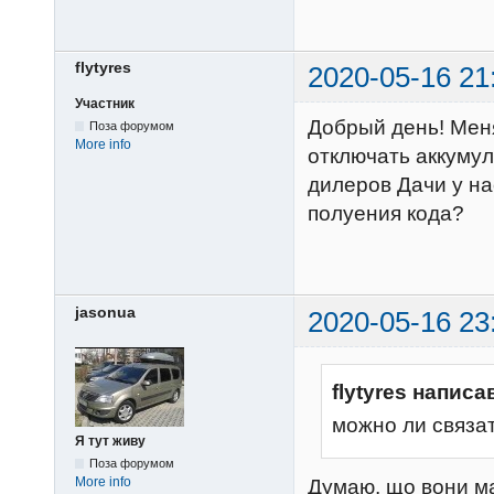
flytyres
2020-05-16 21
Участник
Добрый день! Меня
Поза форумом
More info
отключать аккумул
дилеров Дачи у на
полуения кода?
jasonua
2020-05-16 23
flytyres написа
можно ли связа
Я тут живу
Поза форумом
More info
Думаю, що вони ма