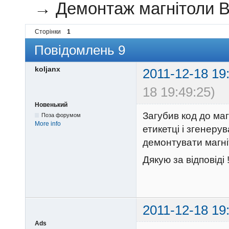
→
Демонтаж магнітоли B
Сторінки
1
Повідомлень 9
koljanx
2011-12-18 19
18 19:49:25)
Новенький
Загубив код до маг
Поза форумом
More info
етикетці і згенеру
демонтувати магніт
Дякую за відповіді 
2011-12-18 19
Ads