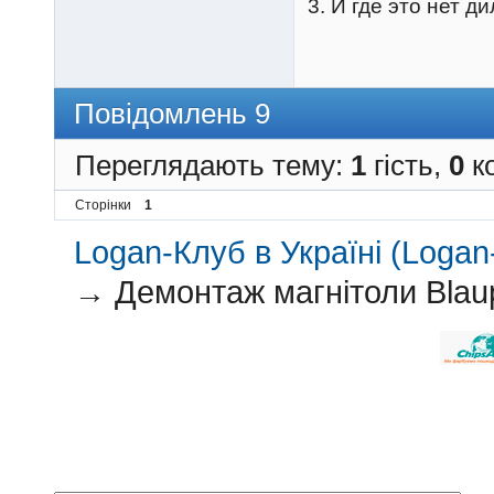
3. И где это нет д
Повідомлень 9
Переглядають тему:
1
гість,
0
ко
Сторінки
1
Logan-Клуб в Україні (Logan-
→
Демонтаж магнітоли Blau