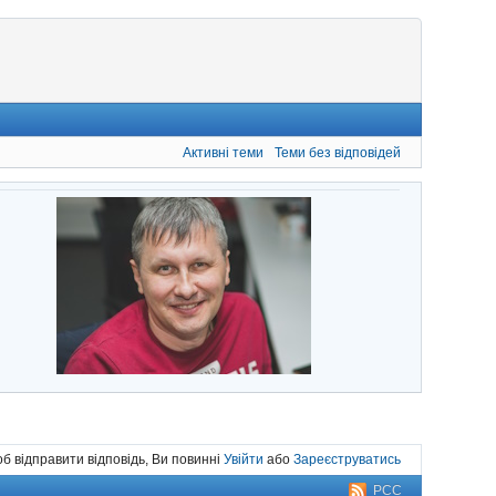
Активні теми
Теми без відповідей
б відправити відповідь, Ви повинні
Увійти
або
Зареєструватись
РСС