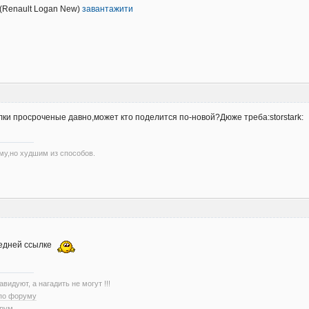
(Renault Logan New)
завантажити
ки просроченые давно,может кто поделится по-новой?Дюже треба:storstark:
му,но худшим из способов.
ледней ссылке
авидуют, а нагадить не могут !!!
 по форуму
орум