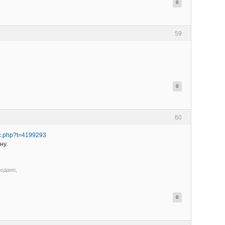
0
59
0
60
pic.php?t=4199293
ну.
родано,
0