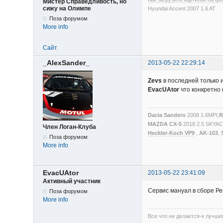
Мистер Справедливость, но
сижу на Олимпе
Hyundai Accent 2007 1.6 AT
Поза форумом
More info
Сайт
_AlexSander_
2013-05-22 22:29:14
Zevs
в последней только 
EvacUAtor
что конкретно
Dacia Sandero
2008 1.6MPI,
R
MAZDA CX-5
2018 2.5 SKYA
Член Логан-Клуба
Heckler-Koch VP9
,
AK-103
,
Поза форумом
More info
EvacUAtor
2013-05-22 23:41:09
Активный участник
Сервис мануал в сборе Ре
Поза форумом
More info
Все что ни делается-к лучше