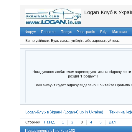
Logan-Клуб в Україн
Форум
Правила
Пошук
Реєстрація
Вхід
Магазин
Ви не увійшли.
Будь-ласка, увійдіть або зареєструйтесь.
Нагадування любителям зареєструватися та відразу лізти 
розділ "Продаж"!!!
Ваш аккаунт будет одразу видалено !!! Читайте Правила !
Logan-Клуб в Україні (Logan-Club in Ukraine)
→
Технічна ін
Сторінки
Назад
1
2
3
4
5
Далі
Повідомлень з 51 по 75 із 102