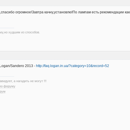
ь,спасибо огромное!Завтра качну,установлю!По лампам есть рекомендации ка
му,но худшим из способов.
Logan/Sandero 2013 -
http://faq.logan.in.ua/?category=10&record=52
авидуют, а нагадить не могут !!!
 по форуму
орум