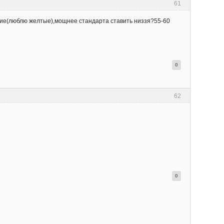
61
кие(люблю желтые),мощнее стандарта ставить низзя?55-60
0
62
0