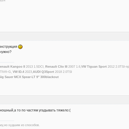
инструкция
 нужно?
enault Kangoo II
2013 1.5DCI,
Renault Clio III
2007 1.6,
VW Tiguan Sport
2012 2.0TSI-п
CTIV®-G,
VW ID.4
2023,
AUDI Q3Sport
2018 2.0TSI
Sig Sauer MCX Spear-LT 9" 300blackout
ношный,а то по частям угадывать тяжело:(
му,но худшим из способов.