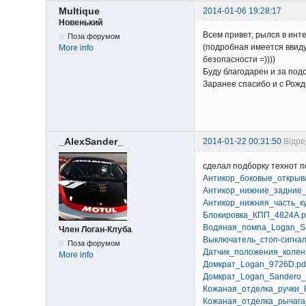
Multique
2014-01-06 19:28:17
Новенький
Всем привет, рылся в инт
Поза форумом
(подробная имеется ввиду
More info
безопасности =))))
Буду благодарен и за подс
Заранее спасибо и с Рожд
_AlexSander_
2014-01-22 00:31:50
Відре
сделал подборку технот п
Антикор_боковые_открыв
Антикор_нижние_задние_
Антикор_нижняя_часть_к
Блокировка_КПП_4824A.p
Водяная_помпа_Logan_Sa
Член Логан-Клуба
Выключатель_стоп-сигна
Поза форумом
Датчик_положения_колен
More info
Домкрат_Logan_9726D.pd
Домкрат_Logan_Sandero
Кожаная_отделка_ручки_
Кожаная_отделка_рычага