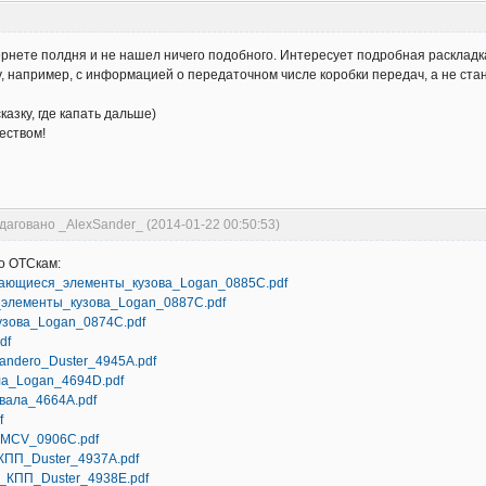
ернете полдня и не нашел ничего подобного. Интересует подробная раскладка
, например, с информацией о передаточном числе коробки передач, а не ста
казку, где капать дальше)
еством!
даговано _AlexSander_ (2014-01-22 00:50:53)
о ОТСкам:
ающиеся_элементы_кузова_Logan_0885C.pdf
элементы_кузова_Logan_0887C.pdf
узова_Logan_0874C.pdf
df
ndero_Duster_4945A.pdf
ла_Logan_4694D.pdf
вала_4664A.pdf
f
_MCV_0906C.pdf
КПП_Duster_4937A.pdf
_КПП_Duster_4938E.pdf