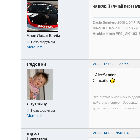
на всякий случай перезал
Dacia Sandero
2008 1.6MPI,
R
MAZDA CX-5
2018 2.5 SKYA
Heckler-Koch VP9
,
AK-103
,
Член Логан-Клуба
Поза форумом
More info
Рядовой
2012-07-03 17:23:55
_AlexSander_
Спасибо.
Все в этом мире можно сдела
действие первое - берешь...
Я тут живу
действие второе - ...и делаеш
Поза форумом
More info
mgtur
2013-04-03 19:48:04
Новенький