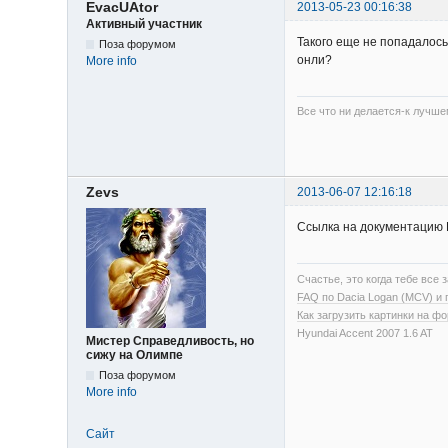
EvacUAtor
2013-05-23 00:16:38
Активный участник
Такого еще не попадалос
Поза форумом
онли?
More info
Все что ни делается-к лучше
Zevs
2013-06-07 12:16:18
Ссылка на документацию 
Счастье, это когда тебе все з
FAQ по Dacia Logan (MCV) и
Как загрузить картинки на ф
Hyundai Accent 2007 1.6 AT
Мистер Справедливость, но
сижу на Олимпе
Поза форумом
More info
Сайт