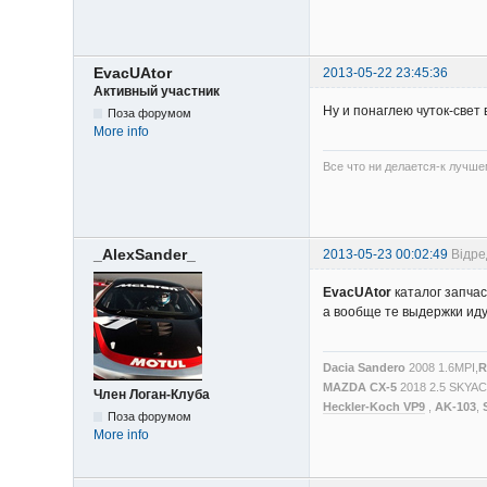
EvacUAtor
2013-05-22 23:45:36
Активный участник
Ну и понаглею чуток-све
Поза форумом
More info
Все что ни делается-к лучше
_AlexSander_
2013-05-23 00:02:49
Відре
EvacUAtor
каталог запчас
а вообще те выдержки идут
Dacia Sandero
2008 1.6MPI,
R
MAZDA CX-5
2018 2.5 SKYA
Член Логан-Клуба
Heckler-Koch VP9
,
AK-103
,
Поза форумом
More info