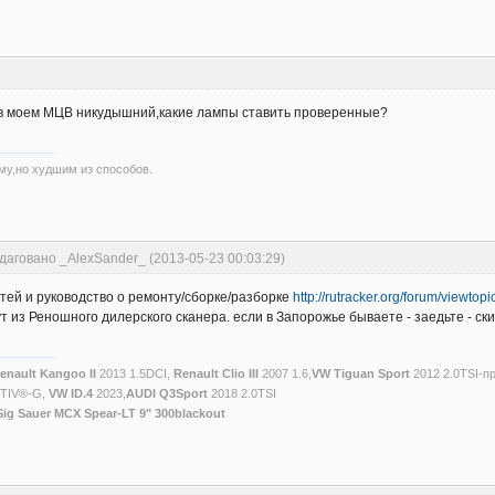
т в моем МЦВ никудышний,какие лампы ставить проверенные?
му,но худшим из способов.
даговано _AlexSander_ (2013-05-23 00:03:29)
тей и руководство о ремонту/сборке/разборке
http://rutracker.org/forum/viewto
 из Реношного дилерского сканера. если в Запорожье бываете - заедьте - ски
enault Kangoo II
2013 1.5DCI,
Renault Clio III
2007 1.6,
VW Tiguan Sport
2012 2.0TSI-п
CTIV®-G,
VW ID.4
2023,
AUDI Q3Sport
2018 2.0TSI
Sig Sauer MCX Spear-LT 9" 300blackout