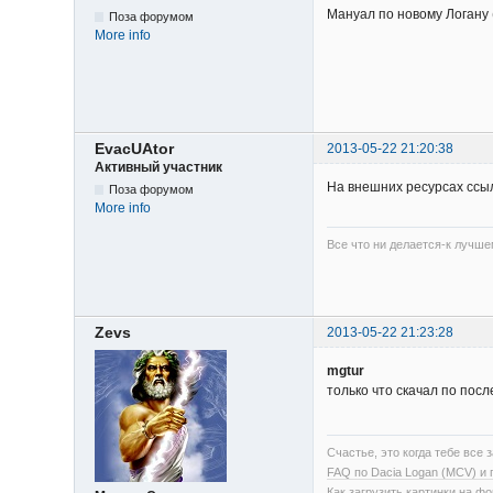
Мануал по новому Логану 
Поза форумом
More info
EvacUAtor
2013-05-22 21:20:38
Активный участник
На внешних ресурсах ссыл
Поза форумом
More info
Все что ни делается-к лучше
Zevs
2013-05-22 21:23:28
mgtur
только что скачал по пос
Счастье, это когда тебе все з
FAQ по Dacia Logan (MCV) и
Как загрузить картинки на ф