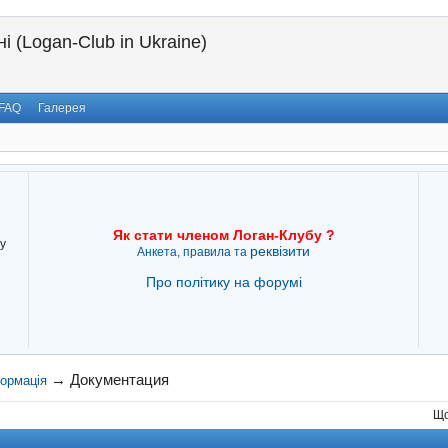
і (Logan-Club in Ukraine)
FAQ
Галерея
Як стати членом Логан-Клубу ?
у
реквізити
Анкета, правила та
Про політику на форумі
→
Документация
формація
Що