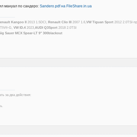
ил мануал по сандеро:
Sandero.pdf на FileShare.in.ua
enault Kangoo II
2013 1.5DCI,
Renault Clio III
2007 1.6,
VW Tiguan Sport
2012 2.0TSI-п
CTIV®-G,
VW ID.4
2023,
AUDI Q3Sport
2018 2.0TSI
Sig Sauer MCX Spear-LT 9" 300blackout
ть за два действия:
ь.