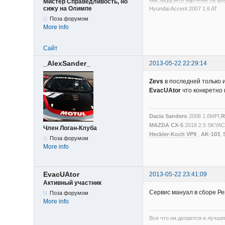
Мистер Справедливость, но
сижу на Олимпе
Hyundai Accent 2007 1.6 AT
Поза форумом
More info
Сайт
_AlexSander_
2013-05-22 22:29:14
Zevs
в последней только 
EvacUAtor
что конкретно
Dacia Sandero
2008 1.6MPI,
R
MAZDA CX-5
2018 2.5 SKYA
Член Логан-Клуба
Heckler-Koch VP9
,
AK-103
,
Поза форумом
More info
EvacUAtor
2013-05-22 23:41:09
Активный участник
Сервис мануал в сборе Ре
Поза форумом
More info
Все что ни делается-к лучше