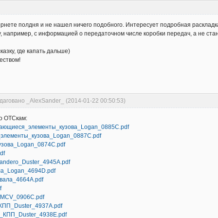
ернете полдня и не нашел ничего подобного. Интересует подробная раскладка
, например, с информацией о передаточном числе коробки передач, а не ста
казку, где капать дальше)
еством!
даговано _AlexSander_ (2014-01-22 00:50:53)
о ОТСкам:
ающиеся_элементы_кузова_Logan_0885C.pdf
элементы_кузова_Logan_0887C.pdf
узова_Logan_0874C.pdf
df
ndero_Duster_4945A.pdf
ла_Logan_4694D.pdf
вала_4664A.pdf
f
_MCV_0906C.pdf
КПП_Duster_4937A.pdf
_КПП_Duster_4938E.pdf