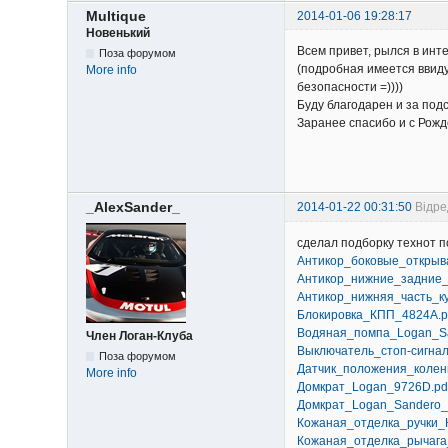
Multique
2014-01-06 19:28:17
Новенький
Всем привет, рылся в инт
Поза форумом
(подробная имеется ввиду
More info
безопасности =))))
Буду благодарен и за подс
Заранее спасибо и с Рожд
_AlexSander_
2014-01-22 00:31:50
Відре
сделал подборку технот п
Антикор_боковые_открыв
Антикор_нижние_задние_
Антикор_нижняя_часть_к
Блокировка_КПП_4824A.p
Водяная_помпа_Logan_Sa
Член Логан-Клуба
Выключатель_стоп-сигна
Поза форумом
Датчик_положения_колен
More info
Домкрат_Logan_9726D.pd
Домкрат_Logan_Sandero
Кожаная_отделка_ручки_
Кожаная_отделка_рычага