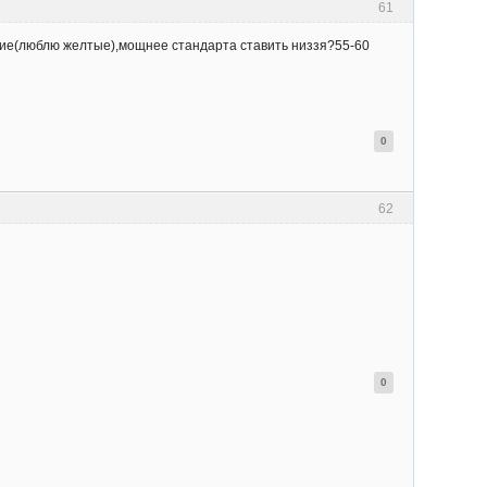
61
кие(люблю желтые),мощнее стандарта ставить низзя?55-60
0
62
0