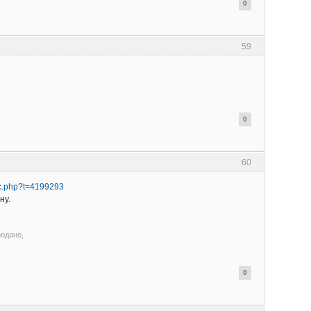
0
59
0
60
pic.php?t=4199293
ну.
родано,
0