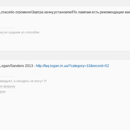
ь,спасибо огромное!Завтра качну,установлю!По лампам есть рекомендации ка
му,но худшим из способов.
Logan/Sandero 2013 -
http://faq.logan.in.ua/?category=10&record=52
авидуют, а нагадить не могут !!!
 по форуму
орум