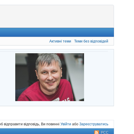
Активні теми
Теми без відповідей
б відправити відповідь, Ви повинні
Увійти
або
Зареєструватись
РСС