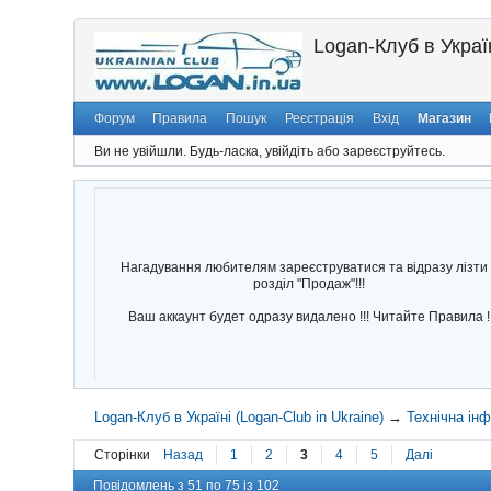
Logan-Клуб в Україн
Форум
Правила
Пошук
Реєстрація
Вхід
Магазин
Ви не увійшли.
Будь-ласка, увійдіть або зареєструйтесь.
Нагадування любителям зареєструватися та відразу лізти 
розділ "Продаж"!!!
Ваш аккаунт будет одразу видалено !!! Читайте Правила !
Logan-Клуб в Україні (Logan-Club in Ukraine)
→
Технічна ін
Сторінки
Назад
1
2
3
4
5
Далі
Повідомлень з 51 по 75 із 102