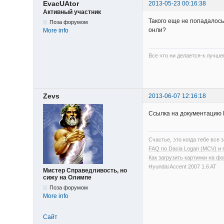
EvacUAtor
2013-05-23 00:16:38
Активный участник
Такого еще не попадалос
Поза форумом
онли?
More info
Все что ни делается-к лучше
Zevs
2013-06-07 12:16:18
Ссылка на документацию 
Счастье, это когда тебе все з
FAQ по Dacia Logan (MCV) и
Как загрузить картинки на ф
Hyundai Accent 2007 1.6 AT
Мистер Справедливость, но
сижу на Олимпе
Поза форумом
More info
Сайт