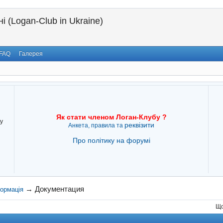
і (Logan-Club in Ukraine)
FAQ
Галерея
Як стати членом Логан-Клубу ?
у
реквізити
Анкета, правила та
Про політику на форумі
→
Документация
формація
Що