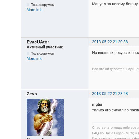
Мануал по новому Логану 
Поза форумом
More info
EvacUAtor
2013-05-22 21:20:38
Активный участник
На внешних ресурсах ссыл
Поза форумом
More info
Все что ни делается-к лучше
Zevs
2013-05-22 21:23:28
mgtur
только что скачал по пос
Счастье, это когда тебе все з
FAQ по Dacia Logan (MCV) и
Как загрузить картинки на ф