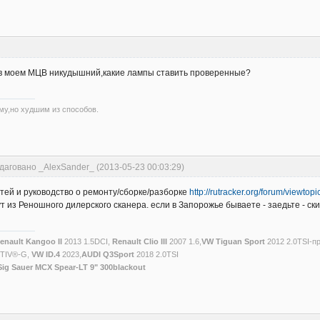
т в моем МЦВ никудышний,какие лампы ставить проверенные?
му,но худшим из способов.
даговано _AlexSander_ (2013-05-23 00:03:29)
тей и руководство о ремонту/сборке/разборке
http://rutracker.org/forum/viewto
 из Реношного дилерского сканера. если в Запорожье бываете - заедьте - ски
enault Kangoo II
2013 1.5DCI,
Renault Clio III
2007 1.6,
VW Tiguan Sport
2012 2.0TSI-п
CTIV®-G,
VW ID.4
2023,
AUDI Q3Sport
2018 2.0TSI
Sig Sauer MCX Spear-LT 9" 300blackout