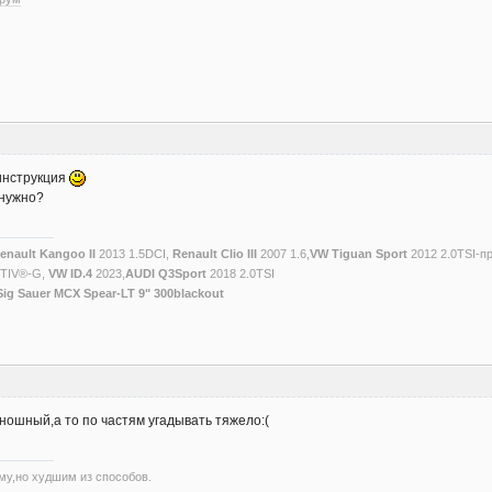
инструкция
 нужно?
enault Kangoo II
2013 1.5DCI,
Renault Clio III
2007 1.6,
VW Tiguan Sport
2012 2.0TSI-п
CTIV®-G,
VW ID.4
2023,
AUDI Q3Sport
2018 2.0TSI
Sig Sauer MCX Spear-LT 9" 300blackout
ношный,а то по частям угадывать тяжело:(
му,но худшим из способов.