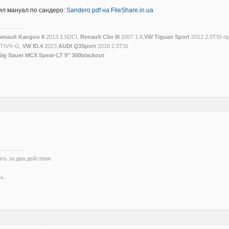
ил мануал по сандеро:
Sandero.pdf на FileShare.in.ua
enault Kangoo II
2013 1.5DCI,
Renault Clio III
2007 1.6,
VW Tiguan Sport
2012 2.0TSI-п
CTIV®-G,
VW ID.4
2023,
AUDI Q3Sport
2018 2.0TSI
Sig Sauer MCX Spear-LT 9" 300blackout
ть за два действия:
ь.