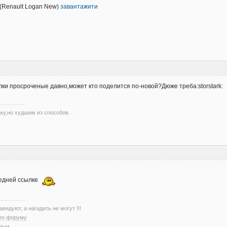
(Renault Logan New)
завантажити
ки просроченые давно,может кто поделится по-новой?Дюже треба:storstark:
му,но худшим из способов.
ледней ссылке
авидуют, а нагадить не могут !!!
 по форуму
орум