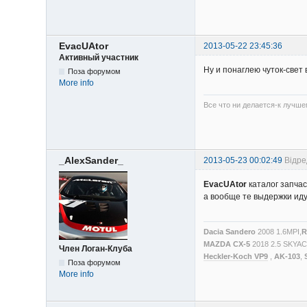
EvacUAtor
2013-05-22 23:45:36
Активный участник
Ну и понаглею чуток-све
Поза форумом
More info
Все что ни делается-к лучше
_AlexSander_
2013-05-23 00:02:49
Відре
EvacUAtor
каталог запчас
а вообще те выдержки идут
Dacia Sandero
2008 1.6MPI,
R
MAZDA CX-5
2018 2.5 SKYA
Член Логан-Клуба
Heckler-Koch VP9
,
AK-103
,
Поза форумом
More info