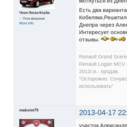
мотнуться из Днеп
Есть два варианта
Член Логан-Клуба
Кобеляки,Решетил
Поза форумом
More info
Днепра через Але
Интересует основн
отзывы.
Renault Grand Scenic
Renault Logan MCV 
2012г.в.- продав.
"Осторожно. Сочувс
использовать"
maksim75
2013-04-17 22
участок Александр