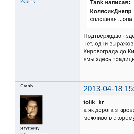
Tank написав:
More info
КолясикДнепр
сплошная ...опа
Подтверждаю - зде
нет, одни выражов
Кировограда до Ки
ямы здесь традиц
Grabb
2013-04-18 15
tolik_kr
а як дорога з кіро
можливо в скорому
Я тут живу