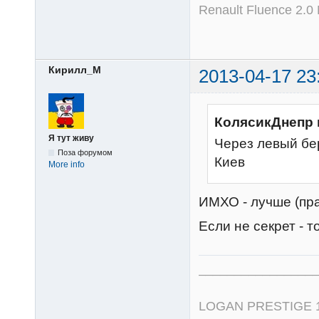
Renault Fluence 2.
Кирилл_М
2013-04-17 23
КолясикДнепр 
Я тут живу
Через левый бе
Поза форумом
Киев
More info
ИМХО - лучше (пра
Если не секрет - 
_________________
LOGAN PRESTIGE 1,6