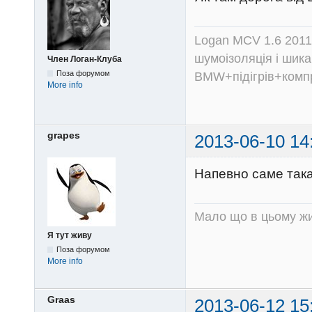
Logan MCV 1.6 2011
шумоізоляція і шика
Член Логан-Клуба
Поза форумом
BMW+підігрів+компр
More info
grapes
2013-06-10 14
Напевно саме так
Мало що в цьому жи
Я тут живу
Поза форумом
More info
Graas
2013-06-12 15