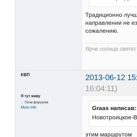
Традиционно лучше
направлении не ез
сожалению.
Ярче солнца светя
КВП
2013-06-12 15
16:04:11)
Я тут живу
Поза форумом
Graas написав:
More info
Новотроицкое-В
этим маршрутом