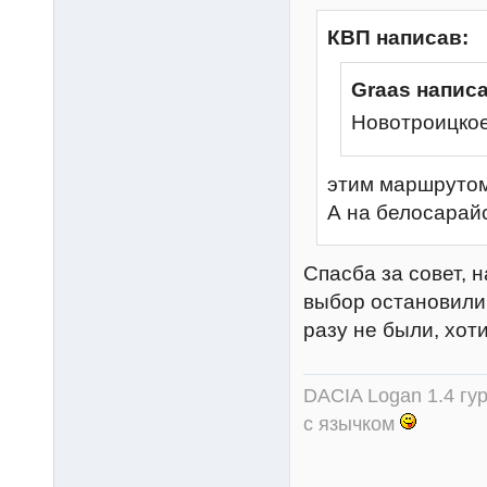
КВП написав:
Graas написа
Новотроицко
этим маршруто
А на белосарай
Спасба за совет, 
выбор остановили
разу не были, хот
DACIA Logan 1.4 гур
с язычком