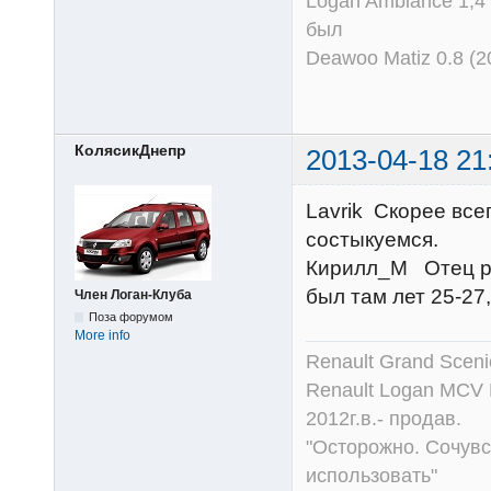
Logan Ambiance 1,4 
был
Deawoo Matiz 0.8 (2
КолясикДнепр
2013-04-18 21
Lavrik Скорее всег
состыкуемся.
Кирилл_М Отец ро
был там лет 25-27
Член Логан-Клуба
Поза форумом
More info
Renault Grand Scenic
Renault Logan MCV 
2012г.в.- продав.
"Осторожно. Сочувс
использовать"