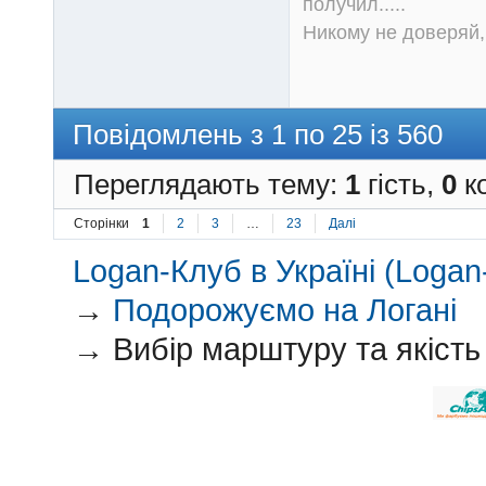
получил.....
Никому не доверяй, 
Повідомлень з 1 по 25 із 560
Переглядають тему:
1
гість,
0
ко
Сторінки
1
2
3
…
23
Далі
Logan-Клуб в Україні (Logan-
→
Подорожуємо на Логані
→
Вибір марштуру та якість