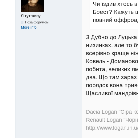
Чи їздив хтось в
Брест? Кажуть щ
Я тут живу
повний оффроа
Поза форумом
More info
З Дубно до Луцька 
низинках. але то 
всерівно краще ніж
Ковель - Доманово 
побита, великих ям
два. Що там зараз
порядок вона при
Щасливої мандрів
Dacia Logan "Сіра к
Renault Logan "Чор
http://www.logan.in.