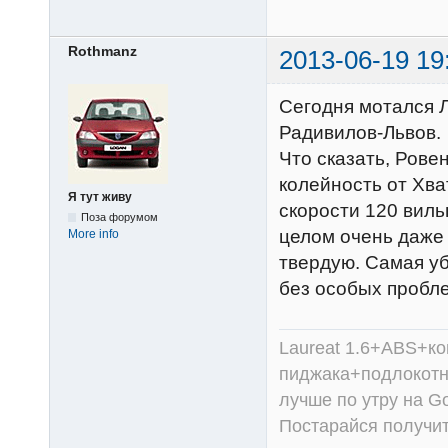
Rothmanz
2013-06-19 19
Сегодня мотался 
Радивилов-Львов.
Что сказать, Рове
колейность от Хва
Я тут живу
скорости 120 виль
Поза форумом
целом очень даже 
More info
твердую. Самая уб
без особых пробл
Laureat 1.6+ABS+к
пиджака+подлокотни
лучше по утру на Go
Постарайся получит