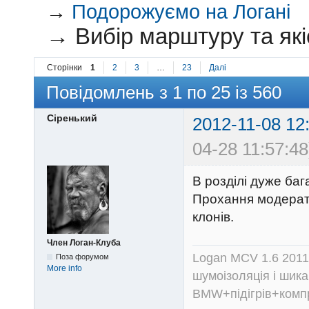
→
Подорожуємо на Логані
→
Вибір марштуру та як
Сторінки
1
2
3
…
23
Далі
Повідомлень з 1 по 25 із 560
Сіренький
2012-11-08 12
04-28 11:57:48
В розділі дуже ба
Прохання модерато
клонів.
Член Логан-Клуба
Logan MCV 1.6 2011
Поза форумом
More info
шумоізоляція і шика
BMW+підігрів+компр