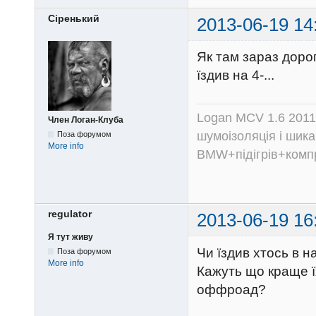
Сіренький
2013-06-19 14
Як там зараз доро
їздив на 4-...
Logan MCV 1.6 2011
Член Логан-Клуба
шумоізоляція і шика
Поза форумом
More info
BMW+підігрів+компр
regulator
2013-06-19 16
Я тут живу
Чи їздив хтось в н
Поза форумом
More info
Кажуть що краще ї
оффроад?