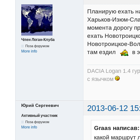
Планирую ехать н
Харьков-Изюм-Слав
момента дорогу п
ехать Новотроицк
Член Логан-Клуба
Новотроицкое-Вол
Поза форумом
там ездил
в э
More info
DACIA Logan 1.4 гур
с язычком
Юрий Сергеевич
2013-06-12 15
Активный участник
Поза форумом
Graas написав:
More info
какой маршрут 