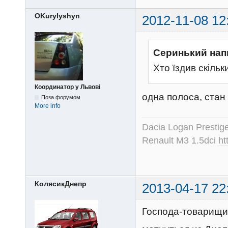
OKurylyshyn
2012-11-08 12
Серинький нап
Хто їздив скільки
Координатор у Львові
одна полоса, стан 
Поза форумом
More info
Dacia Logan Prestig
Renault M3 1.5dci
ht
КолясикДнепр
2013-04-17 22
Господа-товарищи