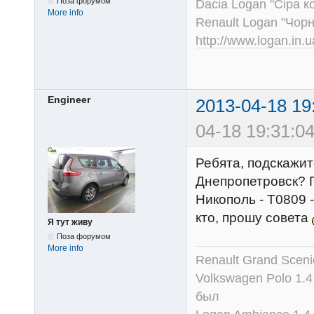
Поза форумом
Dacia Logan "Сіра к
More info
Renault Logan "Чор
http://www.logan.in.
Engineer
2013-04-18 19
04-18 19:31:04
Ребята, подскажит
Днепропетровск? П
Никополь - Т0809 
кто, прошу совета
Я тут живу
Поза форумом
More info
Renault Grand Scenic
Volkswagen Polo 1.4
был