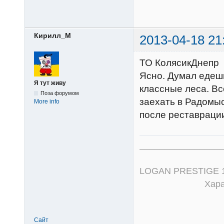
Кирилл_М
2013-04-18 21
ТО КолясикДнепр
Ясно. Думал едешь
Я тут живу
классные леса. Все
Поза форумом
заехать в Радомыс
More info
после реставраци
_________________
LOGAN PRESTIGE 1,6
Характер с
Сайт