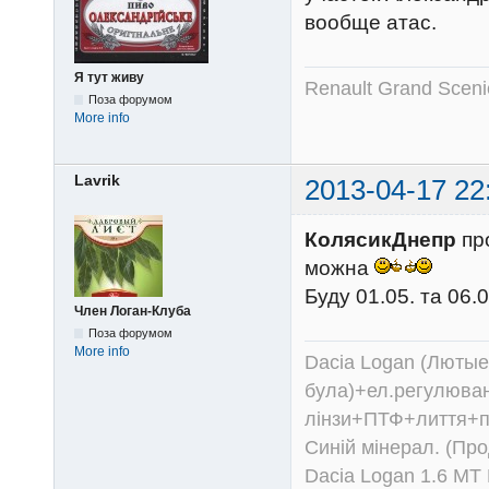
вообще атас.
Я тут живу
Renault Grand Sceni
Поза форумом
More info
Lavrik
2013-04-17 22
КолясикДнепр
про
можна
Буду 01.05. та 06.
Член Логан-Клуба
Поза форумом
More info
Dacia Logan (Лютые 
була)+ел.регулюван
лінзи+ПТФ+лиття+п
Синій мінерал. (Пр
Dacia Logan 1.6 MT