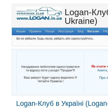
Logan-Клуб
Ukraine)
Форум
Правила
Пошук
Реєстрація
Вхід
Магазин
FA
Ви не увійшли.
Будь-ласка, увійдіть або зареєструйтесь.
Як стати 
Нагадування любителям зареєструватися
та відразу лізти у розділ "Продаж"!!!
Анкета,
Про п
Ваш аккаунт будет одразу видалено !!!
Читайте Правила !
Logan-Клуб в Україні (Logan-