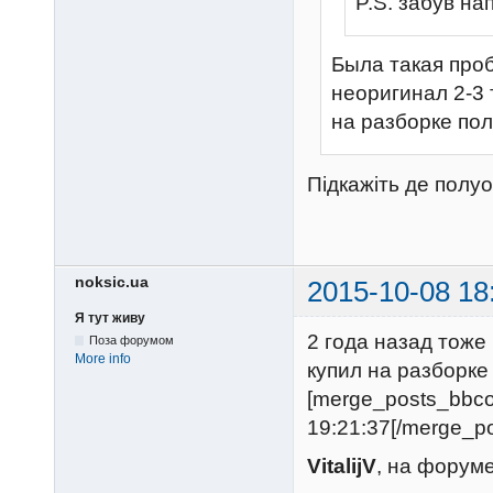
P.S. забув на
Была такая проб
неоригинал 2-3 
на разборке пол
Підкажіть де полуо
noksic.ua
2015-10-08 18
Я тут живу
2 года назад тоже
Поза форумом
More info
купил на разборке 
[merge_posts_bbc
19:21:37[/merge_p
VitalijV
, на форум