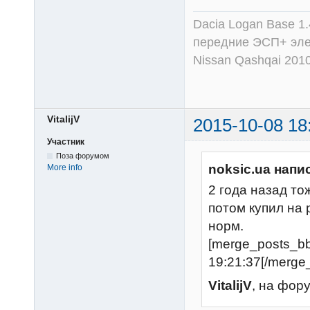
Dacia Logan Base 1.
передние ЭСП+ эле
Nissan Qashqai 201
VitalijV
2015-10-08 18
Участник
Поза форумом
noksic.ua напи
More info
2 года назад то
потом купил на 
норм.
[merge_posts_b
19:21:37[/merge
VitalijV
, на фор