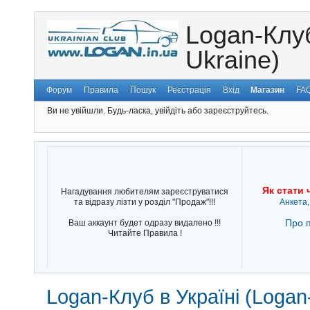
Logan-Клуб
Ukraine)
Форум
Правила
Пошук
Реєстрація
Вхід
Магазин
FA
Ви не увійшли.
Будь-ласка, увійдіть або зареєструйтесь.
Як стати 
Нагадування любителям зареєструватися
та відразу лізти у розділ "Продаж"!!!
Анкета,
Про п
Ваш аккаунт будет одразу видалено !!!
Читайте Правила !
Logan-Клуб в Україні (Logan-