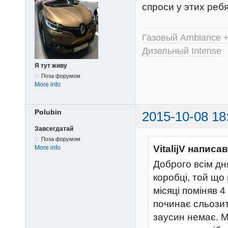
спроси у этих реб
Газовый Ambiance 
Дизельный Intense
Я тут живу
Поза форумом
More info
Polubin
2015-10-08 18
Завсегдатай
Поза форумом
VitalijV написав
More info
Доброго всім дн
коробці, той що 
місяці поміняв 
починає сльозит
заусин немає. М