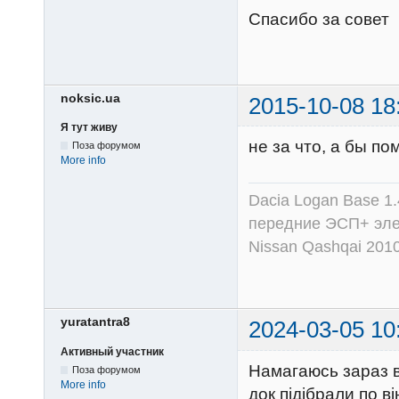
Спасибо за совет
noksic.ua
2015-10-08 18
Я тут живу
не за что, а бы по
Поза форумом
More info
Dacia Logan Base 1.
передние ЭСП+ эле
Nissan Qashqai 201
yuratantra8
2024-03-05 10
Активный участник
Намагаюсь зараз в
Поза форумом
More info
док підібрали по ві