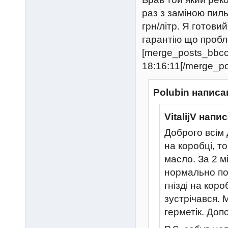
раз з заміною пил
грн/літр. Я готови
гарантію що пробл
[merge_posts_bbc
18:16:11[/merge_p
Polubin написа
VitalijV напи
Доброго всім
на коробці, т
масло. За 2 м
нормально по
гнізді на кор
зустрічався. 
герметік. До