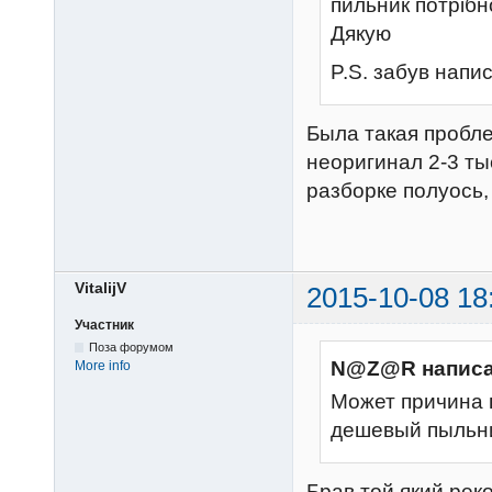
пильник потрібн
Дякую
P.S. забув напис
Была такая пробле
неоригинал 2-3 ты
разборке полуось, 
VitalijV
2015-10-08 18
Участник
Поза форумом
N@Z@R написа
More info
Может причина 
дешевый пыльни
Брав той який рек