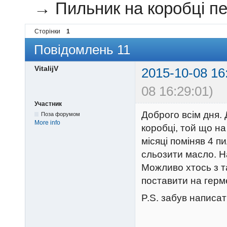
→
Пильник на коробці п
Сторінки
1
Повідомлень 11
VitalijV
2015-10-08 16
08 16:29:01)
Участник
Доброго всім дня.
Поза форумом
More info
коробці, той що на
місяці поміняв 4 
сльозити масло. Н
Можливо хтось з т
поставити на герм
P.S. забув написат