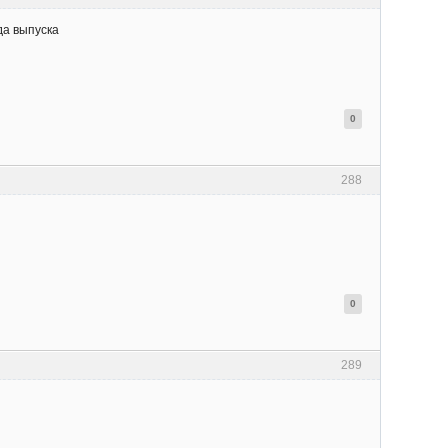
да выпуска
0
288
0
289