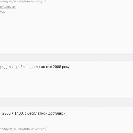
авидуют, а нагадить не могут !!!
 по форуму
орум
родольні рейлінгі на логан мсв 2008 року.
е. 2300 + 1400, с бесплатной доставкой
авидуют, а нагадить не могут !!!