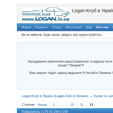
Logan-Клуб в Україн
Форум
Правила
Пошук
Реєстрація
Вхід
Магазин
Ви не увійшли.
Будь-ласка, увійдіть або зареєструйтесь.
Нагадування любителям зареєструватися та відразу лізти 
розділ "Продаж"!!!
Ваш аккаунт будет одразу видалено !!! Читайте Правила !
Logan-Клуб в Україні (Logan-Club in Ukraine)
→
Кузов та са
Сторінки
Назад
1
…
10
11
12
Повідомлень з 276 по 299 із 299