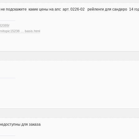
 не подскажите какие цены на апс арт. 0226-02 рейленги для сандеро 14 го
682089/
rum/topic15238 … basis.html
 недоступны для заказа