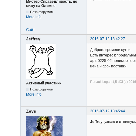
Мистер Справедливость, но
сижу на Олимпе
Поза форумом
More info
Сайт
Jeffrey
2016-07-12 13:42:27
Доброго времени суток
Есть интерес к продольны
арт. 0225-02 полимер че
цена и срок поставки
Renault Logan 1,5 dCi (с) 201
Активный участник
Поза форумом
More info
Zevs
2016-07-12 13:45:44
Jeffrey
, узнаю и отпишусь