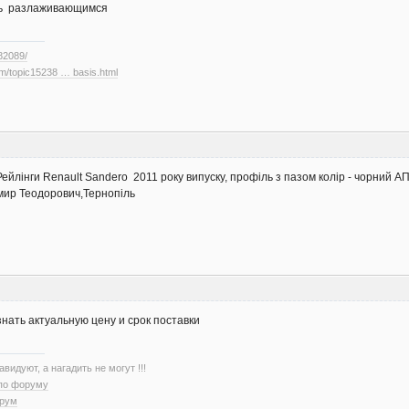
ать разлаживающимся
682089/
rum/topic15238 … basis.html
Рейлінги Renault Sandero 2011 року випуску, профіль з пазом колір - чорний А
мир Теодорович,Тернопіль
знать актуальную цену и срок поставки
авидуют, а нагадить не могут !!!
 по форуму
орум