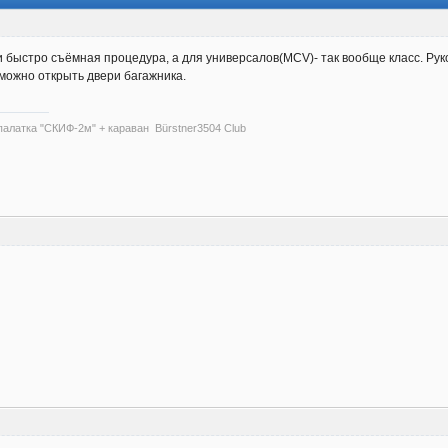
и быстро съёмная процедура, а для универсалов(MCV)- так вообще класс. Рук
 можно открыть двери багажника.
палатка "СКИФ-2м" + караван Bürstner3504 Club