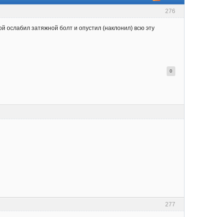
276
ой ослабил затяжной болт и опустил (наклонил) всю эту
0
277