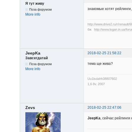
Я тут живу
знакомые хотят рейлинги,
Поза форумом
More info
http://www.drive2.ru/r/renault/
бж
http://www.logan.in.ua/fo
JeepKa
2018-02-25 21:58:22
Завсегдатай
тема ще жива?
Поза форумом
More info
Uu1lsdahh38807602
1,6 8v. 2007
Zevs
2018-02-25 22:47:06
JeepKa
, сейчас рейлинги