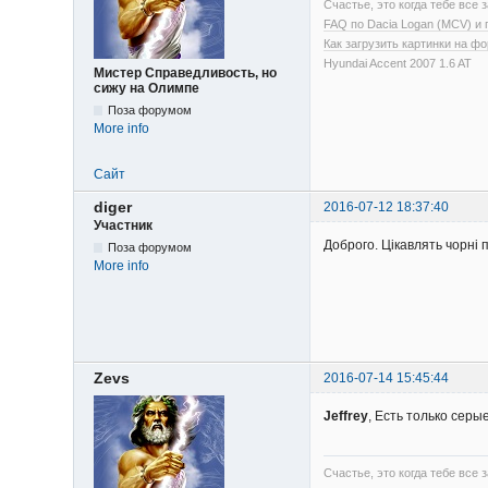
Счастье, это когда тебе все з
FAQ по Dacia Logan (MCV) и
Как загрузить картинки на ф
Hyundai Accent 2007 1.6 AT
Мистер Справедливость, но
сижу на Олимпе
Поза форумом
More info
Сайт
diger
2016-07-12 18:37:40
Участник
Доброго. Цікавлять чорні п
Поза форумом
More info
Zevs
2016-07-14 15:45:44
Jeffrey
, Есть только серы
Счастье, это когда тебе все з