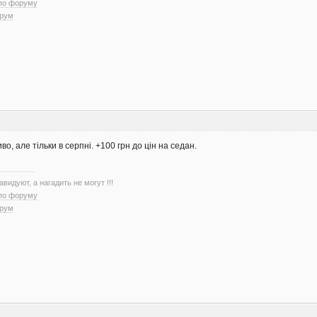
 по форуму
орум
о, але тільки в серпні. +100 грн до цін на седан.
авидуют, а нагадить не могут !!!
 по форуму
орум