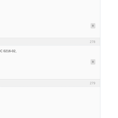
0
278
ПС 0216-02,
0
279