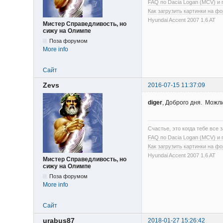
FAQ по Dacia Logan (MCV) и
Как загрузить картинки на ф
Hyundai Accent 2007 1.6 AT
Мистер Справедливость, но
сижу на Олимпе
Поза форумом
More info
Сайт
Zevs
2016-07-15 11:37:09
diger
, Доброго дня. Можлив
Счастье, это когда тебе все з
FAQ по Dacia Logan (MCV) и
Как загрузить картинки на ф
Hyundai Accent 2007 1.6 AT
Мистер Справедливость, но
сижу на Олимпе
Поза форумом
More info
Сайт
urabus87
2018-01-27 15:26:42