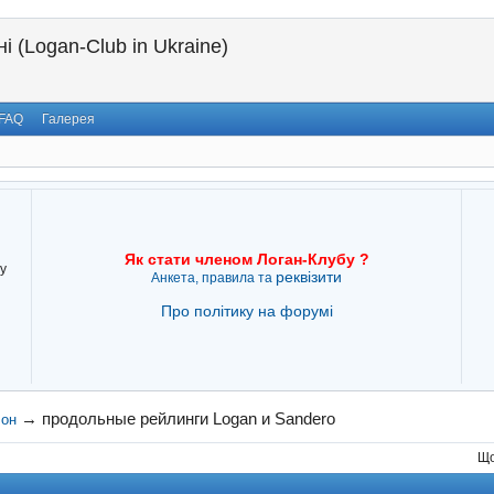
і (Logan-Club in Ukraine)
FAQ
Галерея
Як стати членом Логан-Клубу ?
у
реквізити
Анкета, правила та
Про політику на форумі
→
продольные рейлинги Logan и Sandero
лон
Що