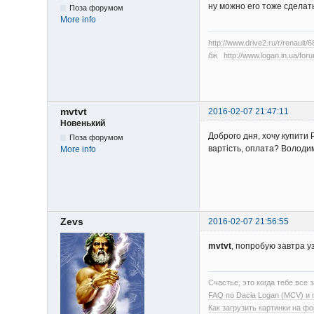
ну можно его тоже сдел
Поза форумом
More info
http://www.drive2.ru/r/renault/
бж
http://www.logan.in.ua/fo
mvtvt
2016-02-07 21:47:11
Новенький
Доброго дня, хочу купити 
Поза форумом
вартість, оплата? Володи
More info
Zevs
2016-02-07 21:56:55
mvtvt
, попробую завтра у
Счастье, это когда тебе все з
FAQ по Dacia Logan (MCV) и
Как загрузить картинки на ф