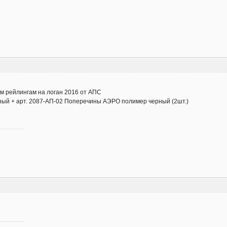
м рейлингам на логан 2016 от АПС
рный + арт. 2087-АП-02 Поперечины АЭРО полимер черный (2шт.)
6