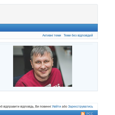
Активні теми
Теми без відповідей
б відправити відповідь, Ви повинні
Увійти
або
Зареєструватись
РСС