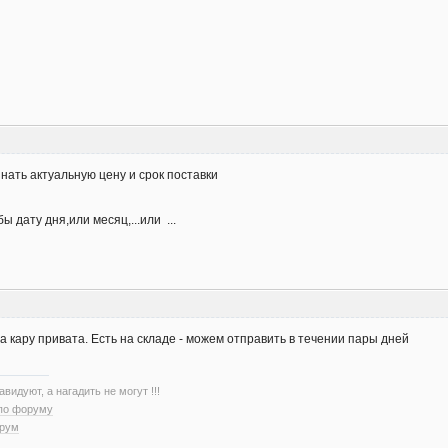
ать актуальную цену и срок поставки
ы дату дня,или месяц,...или ...
 на кару привата. Есть на складе - можем отправить в течении пары дней
авидуют, а нагадить не могут !!!
 по форуму
орум