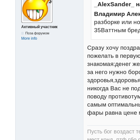
_AlexSander_ н
Владимир Але
разборке или н
Активный участник
35Ваттным бре
Поза форумом
More info
Сразу хочу поздра
пожелать в первую
знакомая:денег же
за него нужно бор
здоровья,здоровья
никогда Вас не по
поводу противотум
самым оптимальны
фары равна цене 
Пусть бог воздаст т
мест конд.,птф,гбо,