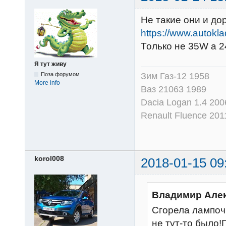
Не такие они и до
https://www.autokl
Только не 35W а 
Я тут живу
Поза форумом
Зим Газ-12 1958
More info
Ваз 21063 1989
Dacia Logan 1.4 200
Renault Fluence 201
korol008
2018-01-15 09
Владимир Алек
Сгорела лампоч
не тут-то было!