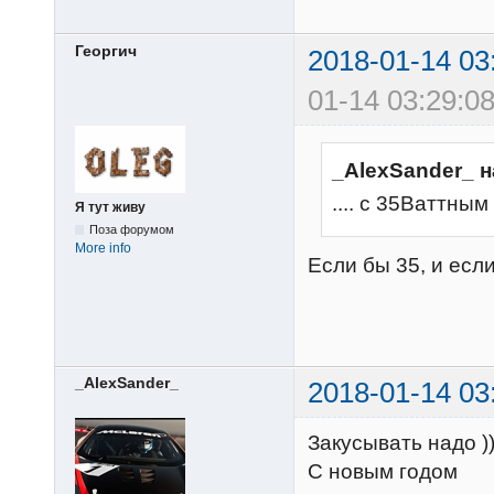
Георгич
2018-01-14 03
01-14 03:29:08
_AlexSander_ н
.... с 35Ваттным
Я тут живу
Поза форумом
More info
Если бы 35, и если
_AlexSander_
2018-01-14 03
Закусывать надо )
С новым годом