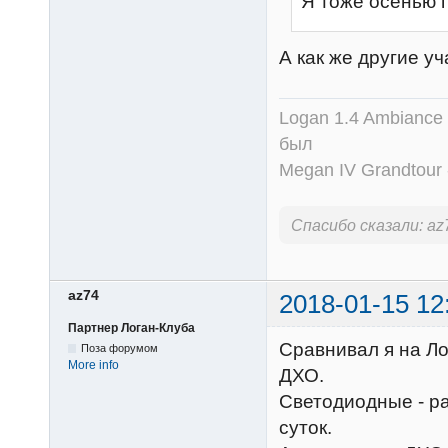
Я тоже осенью 
А как же другие у
Logan 1.4 Ambiance
был
Megan IV Grandtour
Спасибо сказали:
az
az74
2018-01-15 12
Партнер Логан-Клуба
Сравнивал я на Л
Поза форумом
More info
ДХО.
Светодиодные - ра
суток.