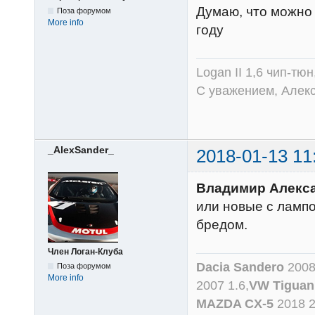
Думаю, что можно 
Поза форумом
More info
году
Logan II 1,6 чип-тю
С уважением, Алек
_AlexSander_
2018-01-13 11
Владимир Алекс
или новые с ламп
бредом.
Член Логан-Клуба
Dacia Sandero
2008
Поза форумом
More info
2007 1.6,
VW Tiguan
MAZDA CX-5
2018 