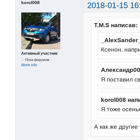
korol008
2018-01-15 16
T.M.S написав:
_AlexSander
Ксенон, напр
Активный участник
Поза форумом
More info
Александр00
Я поставил с
korol008 нап
Я тоже осень
А как же други