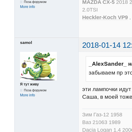
MAZDA CX-5
2018 
Поза форумом
More info
2.0TSI
Heckler-Koch VP9
samol
2018-01-14 12
_AlexSander_ н
забываем пр эт
Я тут живу
эти лампочки идут
Поза форумом
More info
Саша, в моей тож
Зим Газ-12 1958
Ваз 21063 1989
Dacia Logan 1.4 200