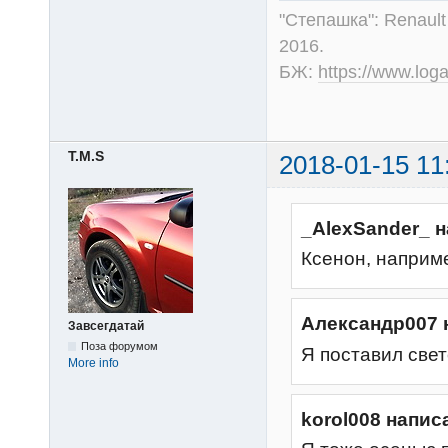
"Степашка": Renault
2016.
БЖ:
https://www.log
T.M.S
2018-01-15 11
_AlexSander_ н
Ксенон, наприм
Александр007 
Завсегдатай
Поза форумом
Я поставил све
More info
korol008 напис