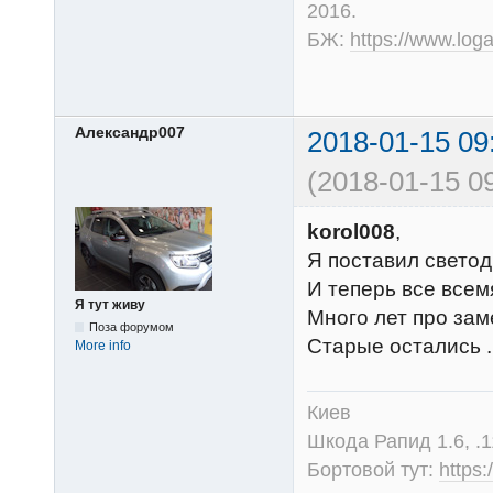
2016.
БЖ:
https://www.log
Александр007
2018-01-15 09
(2018-01-15 09
korol008
,
Я поставил свето
И теперь все всемя
Я тут живу
Много лет про зам
Поза форумом
Старые остались ..
More info
Киев
Шкода Рапид 1.6, .1
Бортовой тут:
https