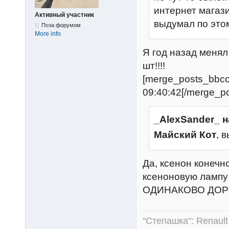
интернет магазин
Активный участник
выдумал по это
Поза форумом
More info
Я год назад менял
шт!!!!
[merge_posts_bbc
09:40:42[/merge_p
_AlexSander_ н
Майский Кот
, 
Да, ксенон конечно
ксеноновую лампу н
ОДИНАКОВО ДОРО
"Степашка": Renault