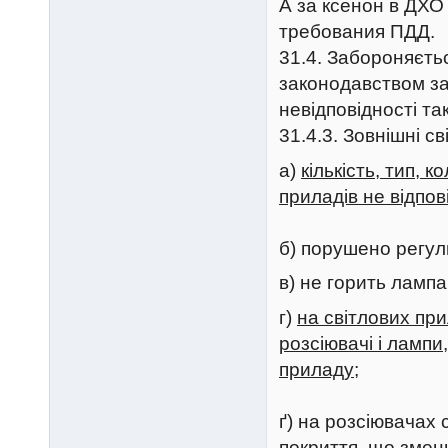
А за ксенон в ДХ
требования ПДД.
31.4. Забороняєтьс
законодавством за
невідповідності та
31.4.3. Зовнішні св
а)
кількість, тип, 
приладів не відпо
б) порушено регу
в) не горить лампа
г)
на світлових пр
розсіювачі і лампи
приладу;
ґ) на розсіювачах
покриття, що зменш