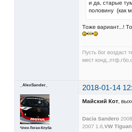
и да, старые т
половину (как 
Тоже вариант...! Т
Пусть бог воздаст т
мест конд.,птф,гбо,
_AlexSander_
2018-01-14 12
Майский Кот
, вых
Dacia Sandero
2008
2007 1.6,
VW Tiguan
Член Логан-Клуба