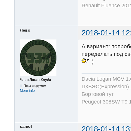
Renault Fluence 201
Лево
2018-01-14 12
А вариант: попроб
переделать под с
)
Dacia Logan MCV 1
Член Логан-Клуба
ЦКБЭС(Expression)
Поза форумом
More info
Бортовой тут
Peugeot 308SW T9 1
samol
2018-01-14 13