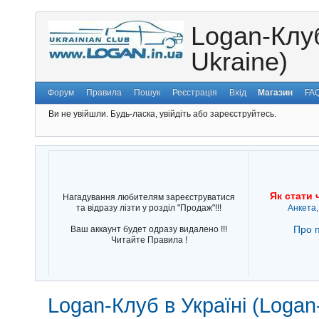
Logan-Клуб
Ukraine)
Форум
Правила
Пошук
Реєстрація
Вхід
Магазин
FA
Ви не увійшли.
Будь-ласка, увійдіть або зареєструйтесь.
Як стати 
Нагадування любителям зареєструватися
та відразу лізти у розділ "Продаж"!!!
Анкета,
Про п
Ваш аккаунт будет одразу видалено !!!
Читайте Правила !
Logan-Клуб в Україні (Logan-