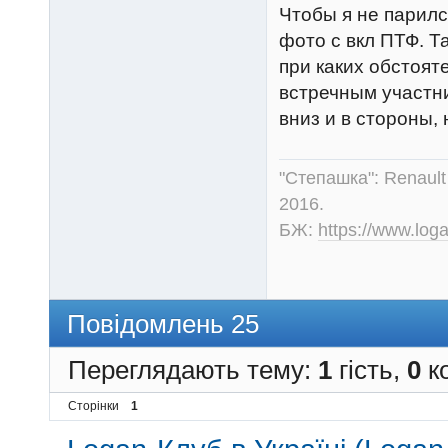
Чтобы я не парилс
фото с вкл ПТФ. Т
при каких обстоят
встречным участ
вниз и в стороны, 
"Степашка": Renault
2016.
БЖ:
https://www.log
Повідомлень 25
Переглядають тему:
1
гість,
0
ко
Сторінки
1