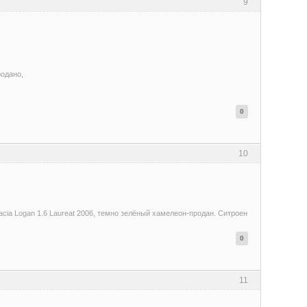
9
родано,
0
10
acia Logan 1.6 Laureat 2006, темно зелёный хамелеон-продан. Ситроен
0
11