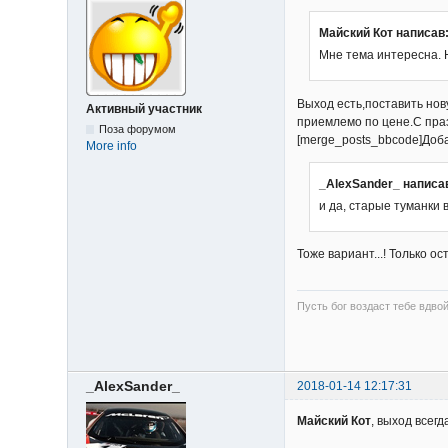
Майский Кот написав
Мне тема интересна. 
Выход есть,поставить нов
Активный участник
приемлемо по цене.С пра
Поза форумом
[merge_posts_bbcode]Доба
More info
_AlexSander_ написа
и да, старые туманки
Тоже вариант...! Только о
Пусть бог воздаст тебе вдвой
_AlexSander_
2018-01-14 12:17:31
Майский Кот
, выход всегд