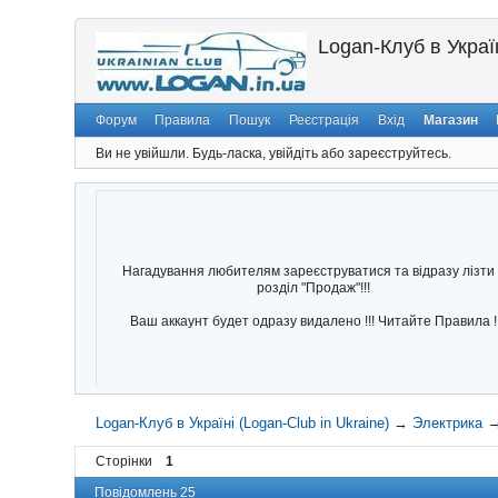
Logan-Клуб в Україн
Форум
Правила
Пошук
Реєстрація
Вхід
Магазин
Ви не увійшли.
Будь-ласка, увійдіть або зареєструйтесь.
Нагадування любителям зареєструватися та відразу лізти 
розділ "Продаж"!!!
Ваш аккаунт будет одразу видалено !!! Читайте Правила !
Logan-Клуб в Україні (Logan-Club in Ukraine)
→
Электрика
Сторінки
1
Повідомлень 25