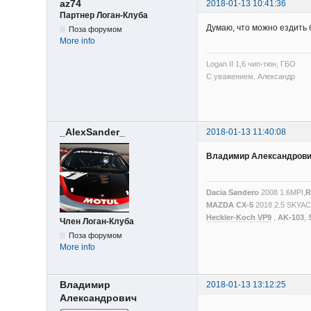
az74
2018-01-13 10:41:36
Партнер Логан-Клуба
Думаю, что можно ездить б
Поза форумом
More info
Logan II 1,6 чип-тюн, ГБО
С уважением, Александр
_AlexSander_
2018-01-13 11:40:08
Владимир Александров
Dacia Sandero
2008 1.6MPI,
R
MAZDA CX-5
2018 2.5 SKYA
Heckler-Koch VP9
,
AK-103
,
Член Логан-Клуба
Поза форумом
More info
Владимир
2018-01-13 13:12:25
Александрович