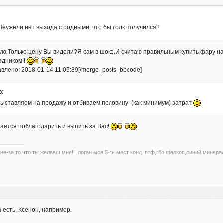
:
Неужели нет выхода с родными, что бы толк получился?
ую.Только цену Вы видели?Я сам в шоке.И считаю правильным купить фару на 
здником!!
влено: 2018-01-14 11:05:39[/merge_posts_bbcode]
в:
 выставляем на продажу и отбиваем половину (как минимум) затрат
стаётся поблагодарить и выпить за Вас!
не-за то что ты желаеш мне!! логан мсв 5-ть мест конд.,птф,гбо,фаркоп,синий минерал
а есть. Ксенон, например.