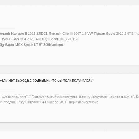
enault Kangoo II
2013 1.5DCI,
Renault Clio III
2007 1.6,
VW Tiguan Sport
2012 2.0TSI-п
CTIV®-G,
VW ID.4
2023,
AUDI Q3Sport
2018 2.0TSI
Sig Sauer MCX Spear-LT 9" 300blackout
ели нет выхода с родными, что бы толк получился?
учше всяких книг". " Главное -живой жизнью жить, а не по закоулкам памяти шарить". D
1г- продан. Езжу Ситроен С4 Пикассо 2011 черный эксклюзив