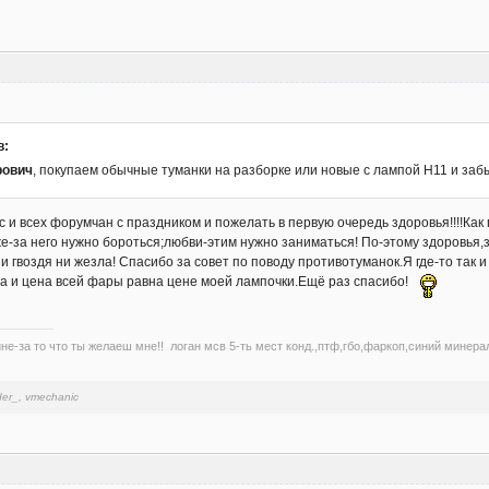
в:
рович
, покупаем обычные туманки на разборке или новые с лампой Н11 и за
с и всех форумчан с праздником и пожелать в первую очередь здоровья!!!!Как
е-за него нужно бороться;любви-этим нужно заниматься! По-этому здоровья,
ни гвоздя ни жезла! Спасибо за совет по поводу противотуманок.Я где-то та
Да и цена всей фары равна цене моей лампочки.Ещё раз спасибо!
не-за то что ты желаеш мне!! логан мсв 5-ть мест конд.,птф,гбо,фаркоп,синий минерал
er_, vmechanic