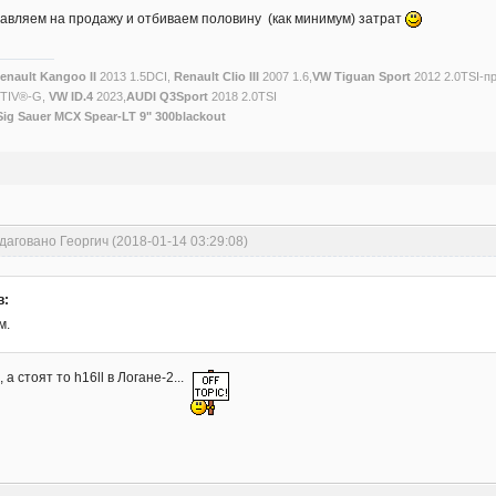
тавляем на продажу и отбиваем половину (как минимум) затрат
enault Kangoo II
2013 1.5DCI,
Renault Clio III
2007 1.6,
VW Tiguan Sport
2012 2.0TSI-п
CTIV®-G,
VW ID.4
2023,
AUDI Q3Sport
2018 2.0TSI
Sig Sauer MCX Spear-LT 9" 300blackout
даговано Георгич (2018-01-14 03:29:08)
в:
м.
 а стоят то h16ll в Логане-2...