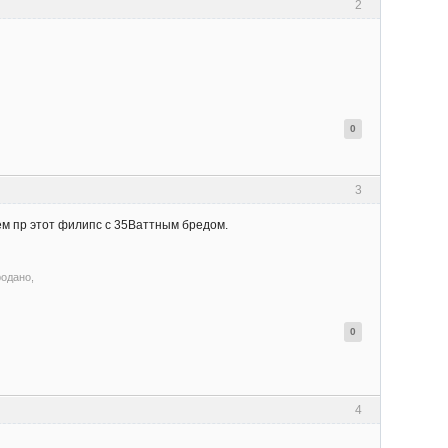
2
0
3
ем пр этот филипс с 35Ваттным бредом.
родано,
0
4