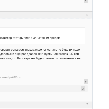
0
6
бываем пр этот филипс с 35Ваттным бредом.
 говорит одна моя знакомая:денег желать не буду-их надо
здоровья и ещё раз здоровья! И пусть Ваш железный конь
к и мыслил,что Ваш вариант будет самым оптимальным и не
, октябрь2011г.в.
0
2
7