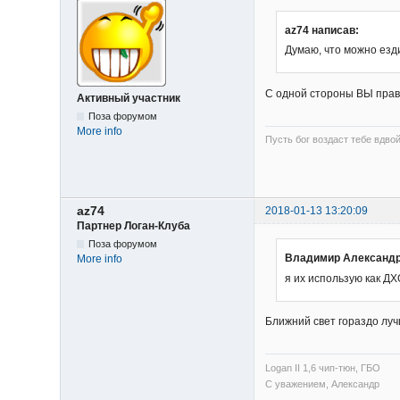
az74 написав:
Думаю, что можно езди
С одной стороны ВЫ правы
Активный участник
Поза форумом
More info
Пусть бог воздаст тебе вдвой
az74
2018-01-13 13:20:09
Партнер Логан-Клуба
Поза форумом
Владимир Александр
More info
я их использую как Д
Ближний свет гораздо лу
Logan II 1,6 чип-тюн, ГБО
С уважением, Александр