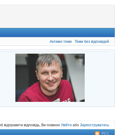
Активні теми
Теми без відповідей
б відправити відповідь, Ви повинні
Увійти
або
Зареєструватись
РСС