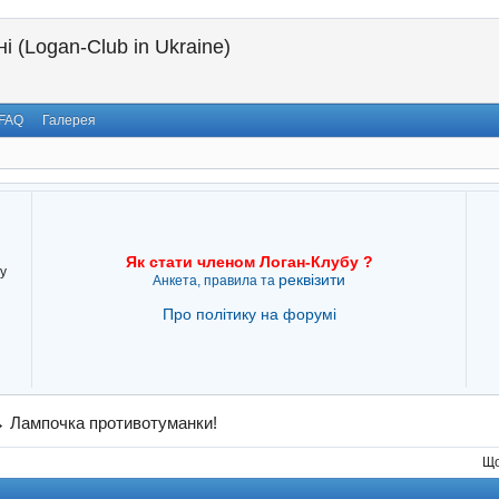
і (Logan-Club in Ukraine)
FAQ
Галерея
Як стати членом Логан-Клубу ?
у
реквізити
Анкета, правила та
Про політику на форумі
→
Лампочка противотуманки!
Що