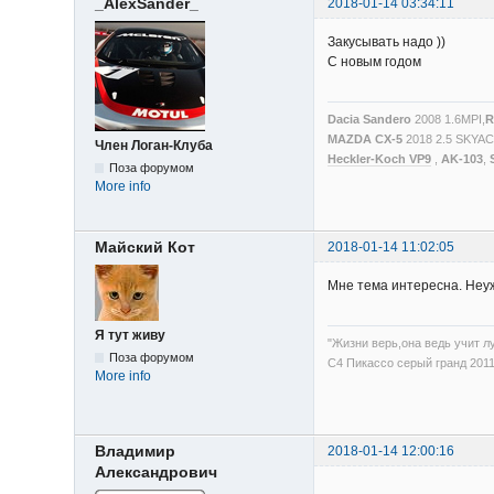
_AlexSander_
2018-01-14 03:34:11
Закусывать надо ))
С новым годом
Dacia Sandero
2008 1.6MPI,
R
MAZDA CX-5
2018 2.5 SKYA
Член Логан-Клуба
Heckler-Koch VP9
,
AK-103
,
Поза форумом
More info
Майский Кот
2018-01-14 11:02:05
Мне тема интересна. Неуж
Я тут живу
"Жизни верь,она ведь учит л
Поза форумом
С4 Пикассо серый гранд 201
More info
Владимир
2018-01-14 12:00:16
Александрович