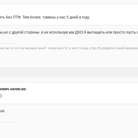
ть без ПТФ. Тем более, туманы у нас 5 дней в году
,но с другой стороны ,я их использую как ДХО.А вытащить или просто пусть с
не-за то что ты желаеш мне!! логан мсв 5-ть мест конд.,птф,гбо,фаркоп,синий минерал
ович написав:
ХО
чше