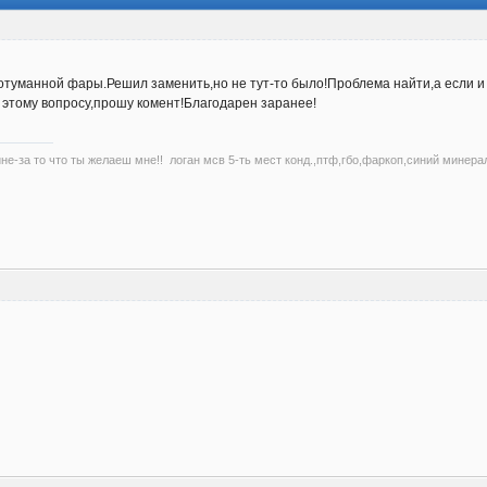
туманной фары.Решил заменить,но не тут-то было!Проблема найти,а если и есть
о этому вопросу,прошу комент!Благодарен заранее!
не-за то что ты желаеш мне!! логан мсв 5-ть мест конд.,птф,гбо,фаркоп,синий минерал