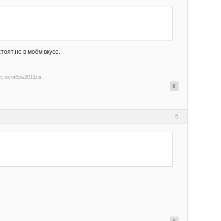
тоят,не в моём вкусе.
, октябрь2011г.в.
0
5