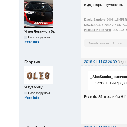
и да, старые туманки выс
Dacia Sandero
2008 1.6MPI,
R
MAZDA CX-5
2018 2.5 SKYA
Heckler-Koch VP9
,
AK-103
,
Член Логан-Клуба
Поза форумом
More info
Спасибо сказали:
Larsen
Георгич
2018-01-14 03:26:39
Відре
_AlexSander_ написа
.... с 35Ваттным бредо
Я тут живу
Поза форумом
Если бы 35, и если бы Н11,
More info