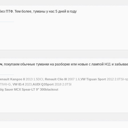
ез ПТФ. Тем более, туманы у нас 5 дней в году
ич
, покупаем обычные туманки на разборке или новые с лампой Н11 и забыва
enault Kangoo II
2013 1.5DCI,
Renault Clio III
2007 1.6,
VW Tiguan Sport
2012 2.0TSI-п
CTIV®-G,
VW ID.4
2023,
AUDI Q3Sport
2018 2.0TSI
Sig Sauer MCX Spear-LT 9" 300blackout