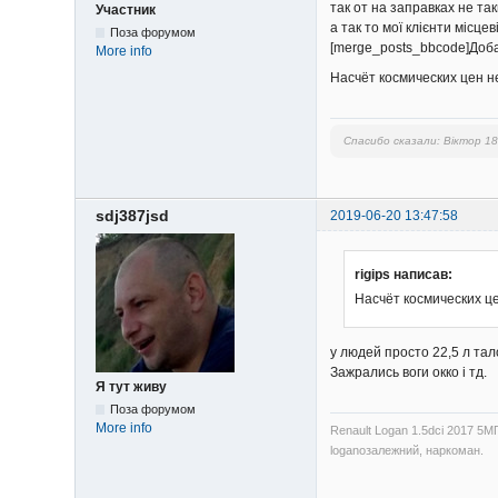
так от на заправках не та
Участник
а так то мої клієнти місце
Поза форумом
[merge_posts_bbcode]Доба
More info
Насчёт космических цен не
Спасибо сказали:
Віктор 1
sdj387jsd
2019-06-20 13:47:58
rigips написав:
Насчёт космических це
у людей просто 22,5 л тало
Зажрались воги окко і тд.
Я тут живу
Поза форумом
More info
Renault Logan 1.5dci 2017 5М
loganозалежний, наркоман.