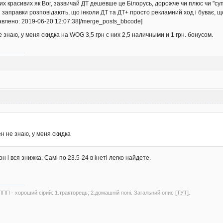
ких красивих як Вог, зазвичай ДТ дешевше це Білорусь, дорожче чи плюс чи "с
ві заправки розповідають, що інколи ДТ та ДТ+ просто рекламний ход і буває, що
влено: 2019-06-20 12:07:38[/merge_posts_bbcode]
 знаю, у меня скидка на WOG 3,5 грн с них 2,5 наличными и 1 грн. бонусом.
8
н не знаю, у меня скидка
н і вся знижка. Самі по 23.5-24 в інеті легко найдете.
ППП - хороший сірий: 1.тракторець; 2.домашній поні. Загальний опис
[ТУТ]
.