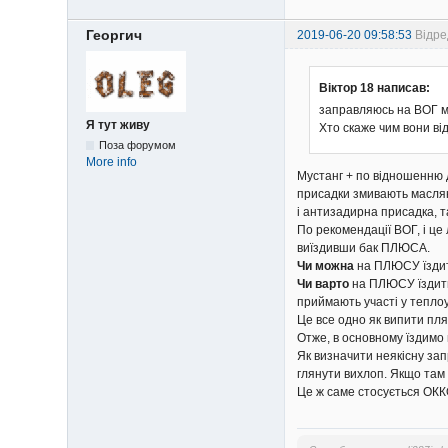
Георгич
2019-06-20 09:58:53
Відре
Віктор 18 написав:
заправляюсь на ВОГ м
Я тут живу
Хто скаже чим вони від
Поза форумом
More info
Мустанг + по відношенню д
присадки змивають маслян
і антизадирна присадка, та
По рекомендації ВОГ, і це
виїздивши бак ПЛЮСА.
Чи можна
на ПЛЮСУ їздити
Чи варто
на ПЛЮСУ їздити в
приймають участі у теплоу
Це все одно як випити пляш
Отже, в основному їздимо
Як визначити неякісну зап
глянути вихлоп. Якщо там
Це ж саме стосується ОКК