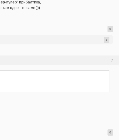
упер-пупер" прибалтика,
 там одне і те саме )))
0
1
7
0