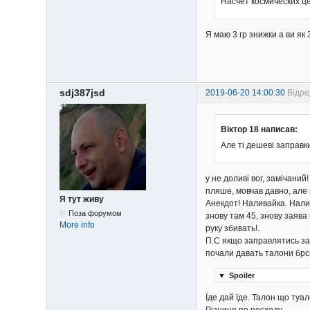
Насчёт космических це
Я маю 3 гр знижки а ви як 
sdj387jsd
2019-06-20 14:00:30
Відре
Віктор 18 написав:
Але ті дешеві заправ
у не доливі вог, замічани
пляше, мовчав давно, але 
Я тут живу
Анекдот! Наливайка. Налий
Поза форумом
знову там 45, знову заява
More info
руку збивать!.
П.С якщо заправлятись за 
почали давать талони брс
▼
Spoiler
Їде дай їде. Талон що туа