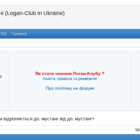
і (Logan-Club in Ukraine)
FAQ
Галерея
Як стати членом Логан-Клубу ?
у
реквізити
Анкета, правила та
Про політику на форумі
 відрізняється дп. мустанг від дп. мустанг+
Що