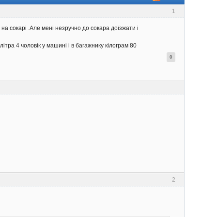
1
а сокарі .Але мені незручно до сокара доїзжати і
літра 4 чоловік у машині і в багажнику кілограм 80
0
2