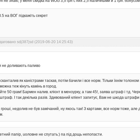
н не знаю, у меня скидка на WOG 3,5 грн с них 2,5 наличными и 1 грн. бонусом
3.5 на ВОГ підкажіть секрет
даговано sdj387jsd (2019-06-20 14:25:43)
ки не доливають паливо
й! сканталив як каністрами таскав, потім бачили і все норм. Тільки їхнім толо
можна теж кінуть камінь в город.
те 50 грам! Бармен налив. клієнт в мензурку, а там 45!, заява штраф і тд. Чер
 штраф. І так декілька разів. Здивований кліент запитує, Вам не шкода штра
гроші, недолив не був замічаний, ну якось так! З картами, все норм тоже, але
м.
летний папір, uоловне не спутать:) nа під дощь непопасти.