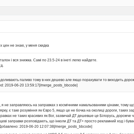
х цен не знаю, у меня скидка
талон і вся знижка. Самі по 23.5-24 в інеті легко найдете.
тд.
е доливають паливо тому в них дешево але якщо порахувати то виходить доро
d: 2019-06-20 13:59:17[/merge_posts_bbcode]
, я не заправляюсь на заправках з космічними намальованими цінами, тому що
ярку, є таке розуміння як Євро 5, якщо це не бочка на околиці дороги, таких з
аправках не таких красивих як Вог, зазвичай ДТ дешевше це Білорусь, дорожче 
ісцеві заправки розповідають, що інколи ДТ та ДТ+ просто рекламний ход і буває
Добавлено: 2019-06-20 12:07:38[/merge_posts_bbcode]