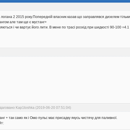
логана 2 2015 року.Попередній власник казав що заправлявся дизелем тільки н
нгом але там ще є мустанг+
яються і чи вартує його лити. В мене по трасі розхід при шидкості 90-100 =4.1 
даговано Kap1toshka (2019-06-20 07:51:04)
нг + так само як і Окко пульс має присадку якусь чистячу для паливної.
йт: