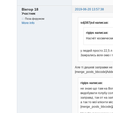
Віктор 18
2019-06-20 13:57:38
Участник
Поза форумом
sdj387jsd написав:
More info
rigips написав:
Насчёт космически
у людей просто 22,5 л 
Зажрались воги окко і 
Але ті дешеві заправки н
[merge_posts_bbcode]Adde
rigips написав:
не знаю що там на Вог
видобувати голубу сол
заправці, так от на з
а так то мої клієнти м
[merge_posts_bbcode]