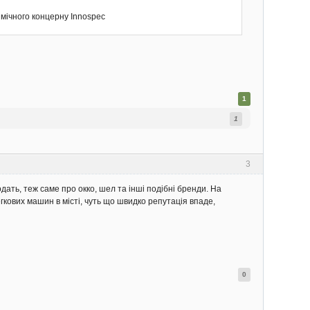
імічного концерну Innospec
1
1
3
дать, теж саме про окко, шел та інші подібні бренди. На
егкових машин в місті, чуть що швидко репутація впаде,
0