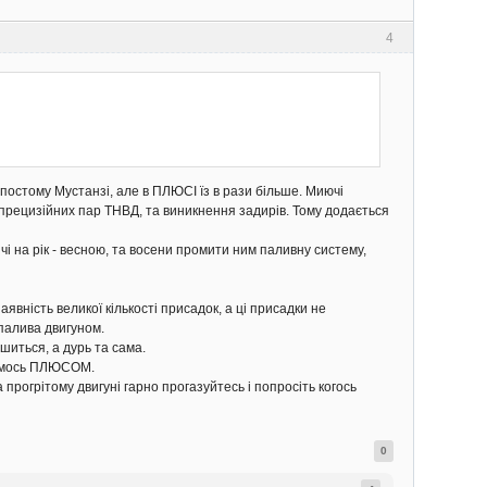
4
 постому Мустанзі, але в ПЛЮСІ їз в рази більше. Миючі
 прецизійних пар ТНВД, та виникнення задирів. Тому додається
ічі на рік - весною, та восени промити ним паливну систему,
аявність великої кількості присадок, а ці присадки не
 палива двигуном.
ьшиться, а дурь та сама.
ваємось ПЛЮСОМ.
прогрітому двигуні гарно прогазуйтесь і попросіть когось
0