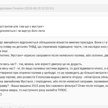
даговано Георгич (2019-06-20 22:32:41)
устангом але там ще є мустанг+
різняються і чи вартує його лити.
о звичайного відрізняється збільшеною кількістю миючих присадок. Вони є і в
у плівку на деталях ТНВД, що спричинює підвищене тертя, і як наслідок знос
 інші.
 логічно, Мустанг+ корисно заправити після неякісного палива, або сезонно, дв
 весь час? - так, можна, але користі двигуну це не додасть.
есь час? - ні, бо якщо паливна система відмита, то далі відмивати нічого, а н
творенні при згорянні палива у циліндрі, то це приводить до більшої витрати
ку горілки, або розвести її пополам водою і випити літруху - об'єм бухла збіл
 на звичайному Мустанзі, і періодично, або після неякісної заправки, проми
равку? - Ваша машина 2015 року без сажового фільтра? Отже після поїздки, на 
 чорна хмара, то наступного разу залийте ПЛЮС.
О.