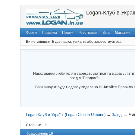
Logan-Клуб в Україн
Форум
Правила
Пошук
Реєстрація
Вхід
Магазин
Ви не увійшли.
Будь-ласка, увійдіть або зареєструйтесь.
Нагадування любителям зареєструватися та відразу лізти 
розділ "Продаж"!!!
Ваш аккаунт будет одразу видалено !!! Читайте Правила !
→
Чим
Logan-Клуб в Україні (Logan-Club in Ukraine)
→
Захід
Сторінки
1
Повідомлень 19