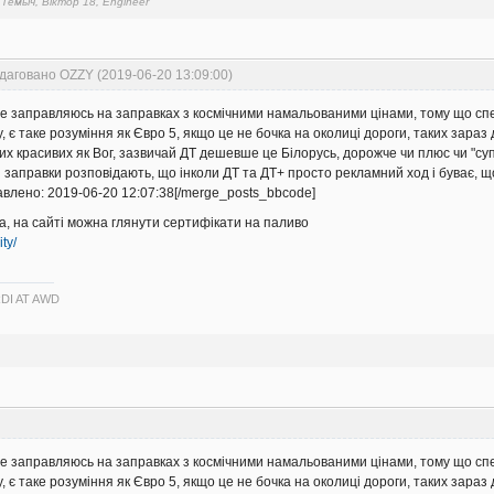
, Тёмыч, Віктор 18, Engineer
даговано OZZY (2019-06-20 13:09:00)
 не заправляюсь на заправках з космічними намальованими цінами, тому що спе
, є таке розуміння як Євро 5, якщо це не бочка на околиці дороги, таких зараз
ких красивих як Вог, зазвичай ДТ дешевше це Білорусь, дорожче чи плюс чи "с
ві заправки розповідають, що інколи ДТ та ДТ+ просто рекламний ход і буває, що
влено: 2019-06-20 12:07:38[/merge_posts_bbcode]
а, на сайті можна глянути сертифікати на паливо
ty/
CRDI AT AWD
 не заправляюсь на заправках з космічними намальованими цінами, тому що спе
, є таке розуміння як Євро 5, якщо це не бочка на околиці дороги, таких зараз