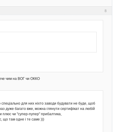
8
жче чим на ВОГ чи ОККО
 спеціально для них ніхто заводи будувати не буде, щоб
араз дуже багато вже, можна глянути сертифікат на любій
чи плюс чи "супер-пупер" прибалтика,
, що там одне і те саме )))