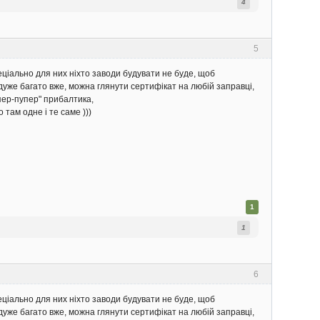
4
5
ціально для них ніхто заводи будувати не буде, щоб
 дуже багато вже, можна глянути сертифікат на любій заправці,
упер-пупер" прибалтика,
 там одне і те саме )))
1
1
6
ціально для них ніхто заводи будувати не буде, щоб
 дуже багато вже, можна глянути сертифікат на любій заправці,