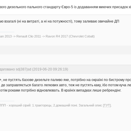
вого дизельного пального стандарту Євро-5 із додаванням миючих присадок х
аю взагалі (ні на витраті, а ні на потужності), тому заливаю звичайне ДП
an 2013 -> Renault Clio 2011 -> Ravon R4 2017 (Chevrolet Cobalt)
8
даговано sdj387jsd (2019-06-20 09:26:19)
, не пустять базове дизельте паливо яке, потрібно на окраїні по бистрому про
 де заправляється багато легкових авто, теж не пустять каку, ібо потом куча л
отім роками потрібно відновлювать. В країніх випадках лише ребрендінг.
ППП - хороший сірий: 1.тракторець; 2.домашній поні. Загальний опис
[ТУТ]
.