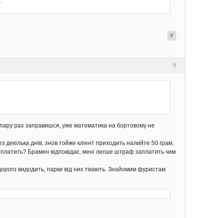
.
0
9
ном пару раз заправишся, уже математика на бортовому не
ез декілька днів, знов тойже кліент приходить налийте 50 грам,
фи платить? Брамен відповідає, мені легше штраф заплатить чим
 дорого видодить, парки від них тікають. Знайомим фуристам