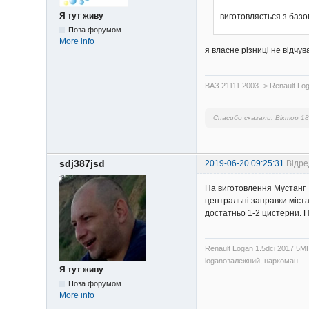
Я тут живу
виготовляється з базо
Поза форумом
More info
я власне різниці не відчув
ВАЗ 21111 2003 -> Renault Log
Спасибо сказали:
Віктор 1
sdj387jsd
2019-06-20 09:25:31
Відре
На виготовлення Мустанг +
центральні заправки міста
достатньо 1-2 цистерни. П
Renault Logan 1.5dci 2017 5М
loganозалежний, наркоман.
Я тут живу
Поза форумом
More info