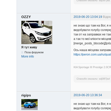
Спасибо сказали:
sdj387jsd
OZZY
2019-06-20 13:04:19
Відре
не знаю що там на Вог, я
видобувати голубу солярку
так от на заправках не та
а так то мої клієнти місце
[merge_posts_bbcode]Доба
Я тут живу
Ось наша місцева заправк
Поза форумом
https://peron.com.ua/ru/quali
More info
KIA Sportage III Prestige 2.0
Спасибо сказали:
sdj387jsd
rigips
2019-06-20 13:36:34
не знаю що там на Вог, я
видобувати голубу солярку