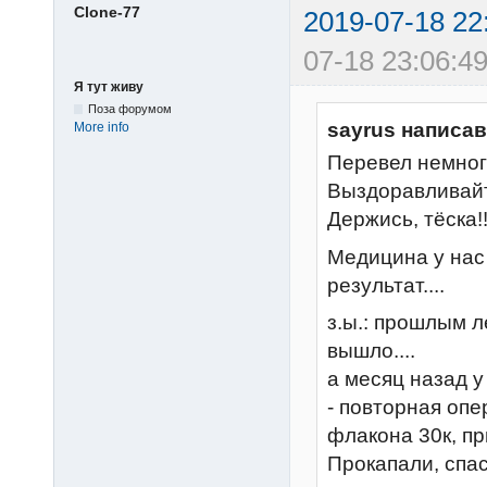
Clone-77
2019-07-18 22
07-18 23:06:49
Я тут живу
Поза форумом
sayrus написав
More info
Перевел немног
Выздоравливайте
Держись, тёска!
Медицина у нас 
результат....
з.ы.: прошлым л
вышло....
а месяц назад у
- повторная опе
флакона 30к, пр
Прокапали, спас