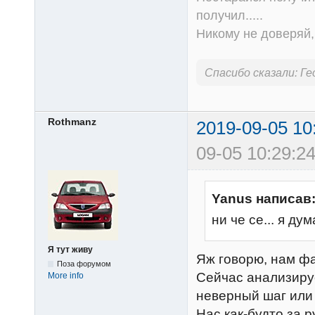
получил.....
Никому не доверяй, 
Спасибо сказали:
Ге
Rothmanz
2019-09-05 10
09-05 10:29:24
Yanus написав
ни че се... я ду
Я тут живу
Яж говорю, нам фа
Поза форумом
Сейчас анализируе
More info
неверный шаг или 
Нас как-будто за 