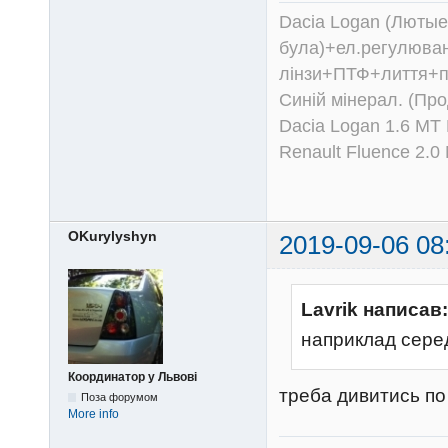
Dacia Logan (Лютые 
була)+ел.регулюван
лінзи+ПТФ+лиття+п
Синій мінерал. (Пр
Dacia Logan 1.6 MT
Renault Fluence 2.
OKurylyshyn
2019-09-06 08
Lavrik написав:
наприклад сере
Координатор у Львові
треба дивитись по
Поза форумом
More info