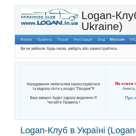
Logan-Клуб
Ukraine)
Форум
Правила
Пошук
Реєстрація
Вхід
Магазин
FA
Ви не увійшли.
Будь-ласка, увійдіть або зареєструйтесь.
Як стати 
Нагадування любителям зареєструватися
та відразу лізти у розділ "Продаж"!!!
Анкета,
Про п
Ваш аккаунт будет одразу видалено !!!
Читайте Правила !
Logan-Клуб в Україні (Logan-