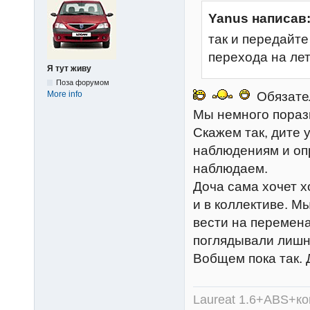
Yanus написав
так и передайте
перехода на лет
Я тут живу
Поза форумом
Обязател
More info
Мы немного поразм
Скажем так, дите 
наблюдениям и опр
наблюдаем.
Доча сама хочет х
и в коллективе. М
вести на перемена
поглядывали лишни
Вобщем пока так.
Laureat 1.6+ABS+к