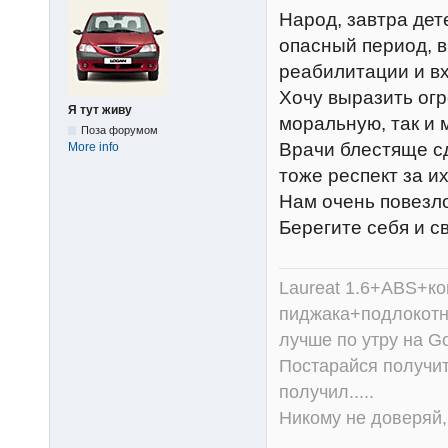
Народ, завтра де
опасный период, 
реабилитации и в
Хочу выразить огр
Я тут живу
моральную, так и
Поза форумом
Врачи блестяще с
More info
тоже респект за их
Нам очень повезл
Берегите себя и с
Laureat 1.6+ABS+к
пиджака+подлокотни
лучше по утру на Go
Постарайся получит
получил.....
Никому не доверяй, 