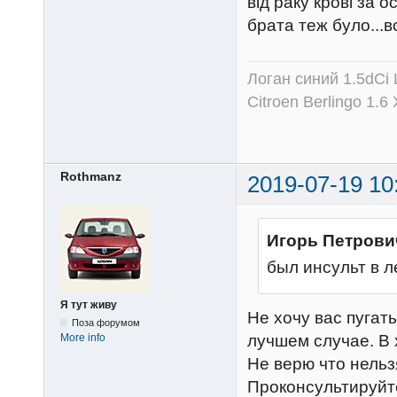
від раку крові за о
брата теж було...в
Логан синий 1.5dCi 
Citroen Berlingo 1.6
Rothmanz
2019-07-19 10
Игорь Петрови
был инсульт в 
Я тут живу
Не хочу вас пугат
Поза форумом
лучшем случае. В 
More info
Не верю что нельз
Проконсультируйт