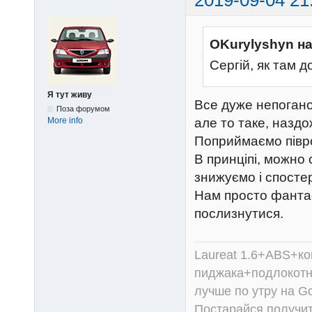
2019-09-04 21
OKurylyshyn н
Сергій, як там д
Я тут живу
Все дуже непогано
Поза форумом
але то таке, назд
More info
Поприймаємо півро
В принціпі, можно
знижуємо і спосте
Нам просто фантас
послизнутися.
Laureat 1.6+ABS+к
пиджака+подлокотни
лучше по утру на Go
Постарайся получит