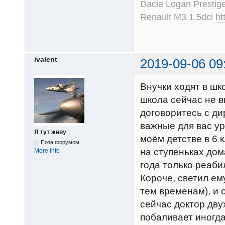
Dacia Logan Prestig
Renault M3 1.5dci
ht
ivalent
2019-09-06 09
Внучки ходят в шко
школа сейчас не в
договоритесь с ди
важные для вас ур
Я тут живу
моём детстве в 6 
Поза форумом
на ступеньках дом
More info
года только реаб
Короче, светил ему
тем временам), и 
сейчас доктор дву
побаливает иногда