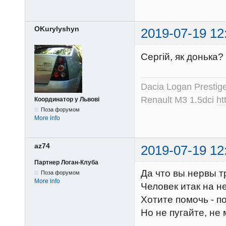
OKurylyshyn
2019-07-19 12
Сергій, як донька?
Dacia Logan Prestig
Renault M3 1.5dci
ht
Координатор у Львові
Поза форумом
More info
az74
2019-07-19 12
Партнер Логан-Клуба
Да что вы нервы т
Поза форумом
More info
Человек итак на н
Хотите помочь - п
Но не пугайте, не