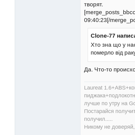
творят.
[merge_posts_bbc
09:40:23[/merge_p
Clone-77 напис
Хто зна що у на
померло від раку
Да. Что-то происхо
Laureat 1.6+ABS+к
пиджака+подлокотни
лучше по утру на Go
Постарайся получит
получил.....
Никому не доверяй, 