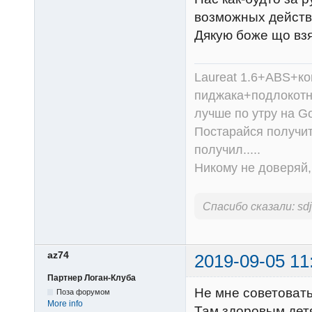
возможных действ
Дякую боже що взя
Laureat 1.6+ABS+к
пиджака+подлокотни
лучше по утру на Go
Постарайся получит
получил.....
Никому не доверяй, 
Спасибо сказали:
sd
az74
2019-09-05 11
Партнер Логан-Клуба
Не мне советовать
Поза форумом
More info
Там здоровым дет