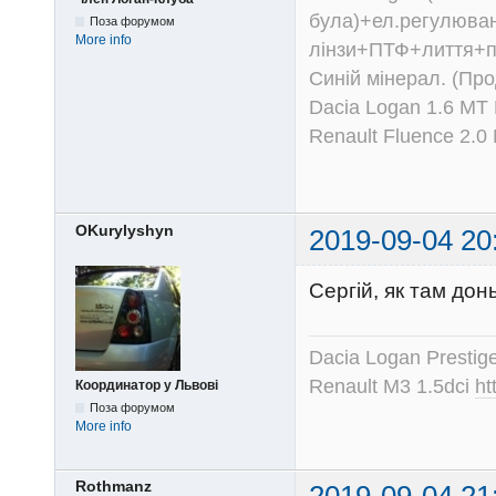
була)+ел.регулюван
Поза форумом
More info
лінзи+ПТФ+лиття+п
Синій мінерал. (Пр
Dacia Logan 1.6 MT
Renault Fluence 2.
OKurylyshyn
2019-09-04 20
Сергій, як там дон
Dacia Logan Prestig
Renault M3 1.5dci
ht
Координатор у Львові
Поза форумом
More info
Rothmanz