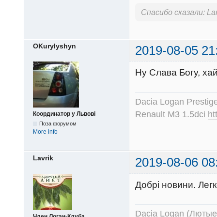
Спасибо сказали:
La
OKurylyshyn
2019-08-05 21
Ну Слава Богу, ха
Dacia Logan Prestig
Renault M3 1.5dci
ht
Координатор у Львові
Поза форумом
More info
Lavrik
2019-08-06 08
Добрі новини. Лег
Dacia Logan (Лютые 
Член Логан-Клуба