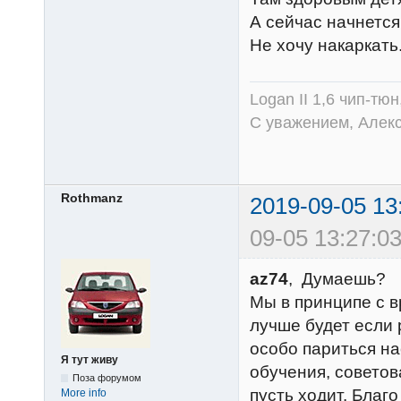
А сейчас начнетс
Не хочу накаркать
Logan II 1,6 чип-тю
С уважением, Алек
Rothmanz
2019-09-05 13
09-05 13:27:03
az74
, Думаешь?
Мы в принципе с в
лучше будет если 
особо париться н
Я тут живу
обучения, советов
Поза форумом
пусть ходит. Благо
More info