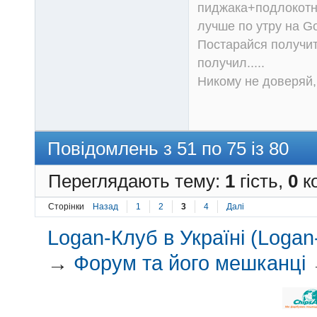
пиджака+подлокотни
лучше по утру на Go
Постарайся получит
получил.....
Никому не доверяй, 
Повідомлень з 51 по 75 із 80
Переглядають тему:
1
гість,
0
ко
Сторінки
Назад
1
2
3
4
Далі
Logan-Клуб в Україні (Logan-
→
Форум та його мешканці