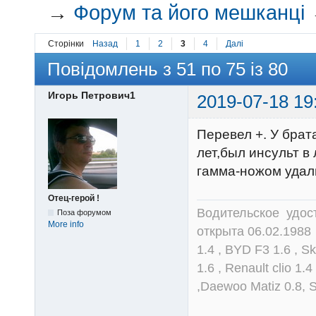
→
Форум та його мешканці
Сторінки
Назад
1
2
3
4
Далі
Повідомлень з 51 по 75 із 80
Игорь Петрович1
2019-07-18 19
Перевел +. У брат
лет,был инсульт в
гамма-ножом удал
Отец-герой !
Водительское удост
Поза форумом
More info
открыта 06.02.1988 
1.4 , BYD F3 1.6 , S
1.6 , Renault clio 1.
,Daewoo Matiz 0.8, 