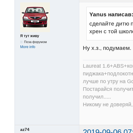
Yanus написав
сделайте дитю п
хрен с той школ
Я тут живу
Поза форумом
Ну х.з., подумаем.
More info
Laureat 1.6+ABS+к
пиджака+подлокотни
лучше по утру на Go
Постарайся получит
получил.....
Никому не доверяй, 
az74
2019-09-06 07