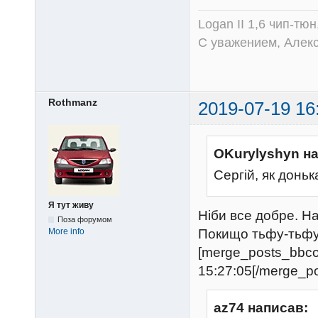
Logan II 1,6 чип-тю
С уважением, Алек
Rothmanz
2019-07-19 16
OKurylyshyn н
Сергій, як доньк
Я тут живу
Ніби все добре. На
Поза форумом
Покищо тьфу-тьфу-
More info
[merge_posts_bbc
15:27:05[/merge_p
az74 написав: