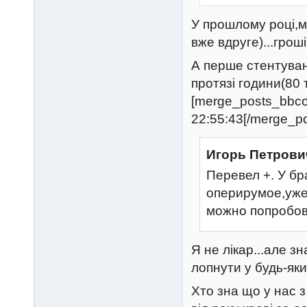
У прошлому році,м
вже вдруге)...гроші
А перше стентуван
протязі години(80 
[merge_posts_bbco
22:55:43[/merge_p
Игорь Петрови
Перевел +. У бр
оперирумое,уже
можно попробов
Я не лікар...але 
лопнути у будь-яки
Хто зна що у нас 