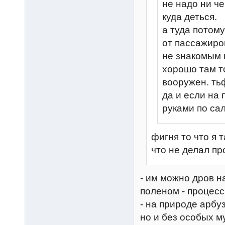
не надо ни че
куда деться.
а туда потому
от пассажиро
не знакомым п
хорошо там т
вооружен. тьф
да и если на 
руками по са
фигня то что я 
что не делал про
- им можно дров н
поленом - процесс
- на природе арбу
но и без особых м