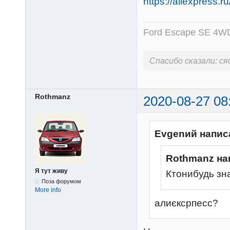
https://aliexpress
Ford Escape SE 4WD
Спасибо сказали:
ся
Rothmanz
2020-08-27 08
Evgenий напис
Rothmanz на
Я тут живу
Ктонибудь зн
Поза форумом
More info
алиєксрпесс?