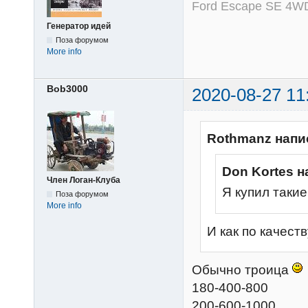
Ford Escape SE 4WD
Генератор идей
Поза форумом
More info
Bob3000
2020-08-27 11
Rothmanz напи
Don Kortes н
Член Логан-Клуба
Я купил таки
Поза форумом
More info
И как по качест
Обычно троица
180-400-800
200-600-1000