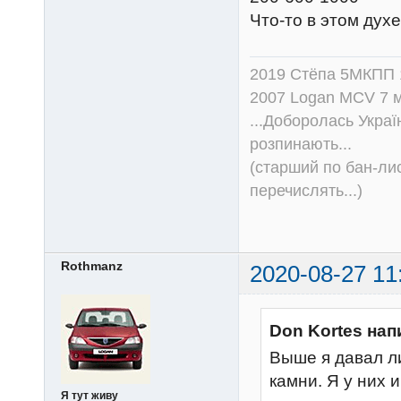
Что-то в этом духе
2019 Стёпа 5МКПП
2007 Logan MCV 7 м
...Доборолась Україн
розпинають...
(старший по бан-лис
перечислять...)
Rothmanz
2020-08-27 11
Don Kortes нап
Выше я давал л
камни. Я у них 
Я тут живу