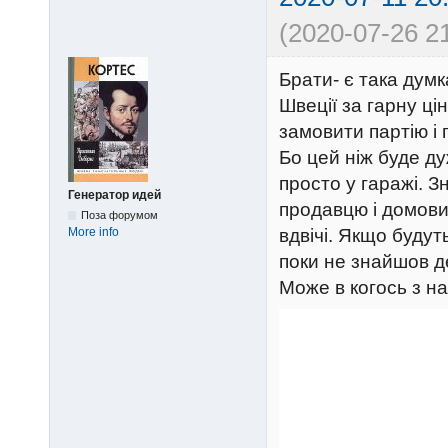
(2020-07-26 21
Брати- є така думк
Швеції за гарну ці
замовити партію і
Бо цей ніж буде ду
просто у гаражі. 
Генератор идей
продавцю і домови
Поза форумом
More info
вдвічі. Якщо будут
поки не знайшов д
Може в когось з на