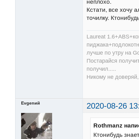
неплохо.
Кстати, все хочу 
точилку. Ктонибуд
Laureat 1.6+ABS+к
пиджака+подлокотни
лучше по утру на Go
Постарайся получит
получил.....
Никому не доверяй, 
Evgenий
2020-08-26 13
Rothmanz напи
Ктонибудь знае