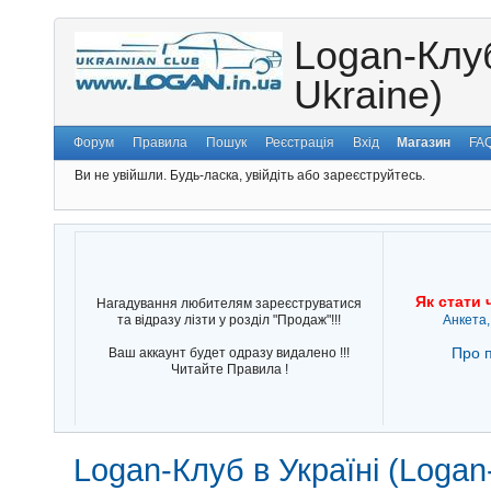
Logan-Клуб
Ukraine)
Форум
Правила
Пошук
Реєстрація
Вхід
Магазин
FA
Ви не увійшли.
Будь-ласка, увійдіть або зареєструйтесь.
Як стати 
Нагадування любителям зареєструватися
та відразу лізти у розділ "Продаж"!!!
Анкета,
Про п
Ваш аккаунт будет одразу видалено !!!
Читайте Правила !
Logan-Клуб в Україні (Logan-