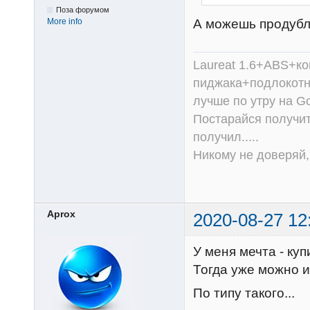
Поза форумом
А можешь продуб
More info
Laureat 1.6+ABS+к
пиджака+подлокотни
лучше по утру на Go
Постарайся получит
получил.....
Никому не доверяй, 
Aprox
2020-08-27 12
У меня мечта - куп
Тогда уже можно и 
По типу такого...