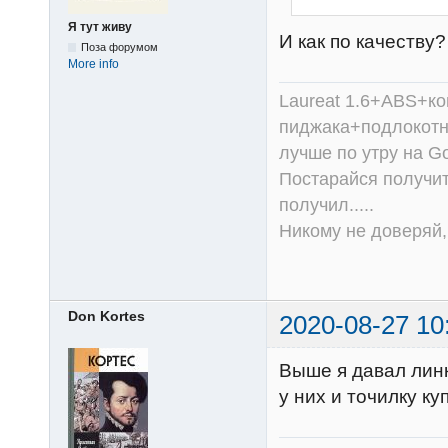
Я тут живу
И как по качеству
Поза форумом
More info
Laureat 1.6+ABS+к
пиджака+подлокотни
лучше по утру на Go
Постарайся получит
получил.....
Никому не доверяй, 
Don Kortes
2020-08-27 10
Выше я давал линк
у них и точилку ку