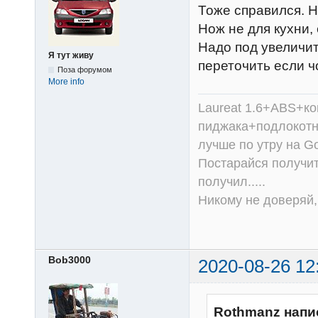
Тоже справился. 
Нож не для кухни, 
Надо под увеличит
Я тут живу
переточить если чо
Поза форумом
More info
Laureat 1.6+ABS+к
пиджака+подлокотни
лучше по утру на Go
Постарайся получит
получил.....
Никому не доверяй, 
Bob3000
2020-08-26 12
Rothmanz напи