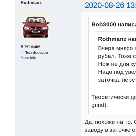
Rothmanz
2020-08-26 13
Bob3000 напис
Rothmanz на
Я тут живу
Вчера мнєсо 
Поза форумом
рубал. Тоже 
More info
Нож не для ку
Надо под уве
заточка, пере
Теоретически д
grind).
Да, похоже на то.
заводу в заточке 