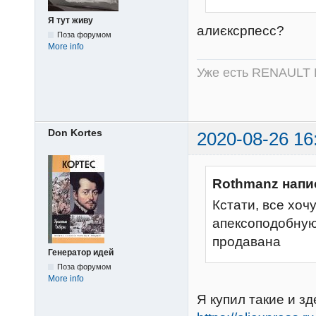
Я тут живу
алиєксрпесс?
Поза форумом
More info
Уже есть RENAULT 
Don Kortes
2020-08-26 16
Rothmanz напи
Кстати, все хоч
апексоподобную
продавана
Генератор идей
Поза форумом
More info
Я купил такие и з