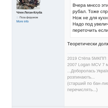
Вчера мнєсо эт
рубал. Тоже сп
Член Логан-Клуба
Нож не для кухн
Поза форумом
More info
Надо под увелич
переточить если
Теоретически долж
2019 Стёпа 5МКПП
2007 Logan MCV 7 м
...Доборолась Україн
розпинають...
(старший по бан-лис
перечислять...)