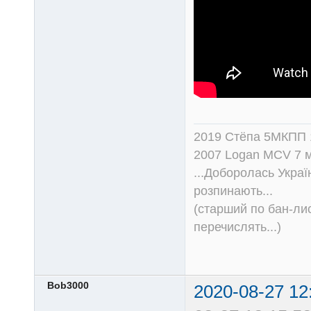
2019 Стёпа 5МКПП
2007 Logan MCV 7 м
...Доборолась Україн
розпинають...
(старший по бан-лис
перечислять...)
Bob3000
2020-08-27 12