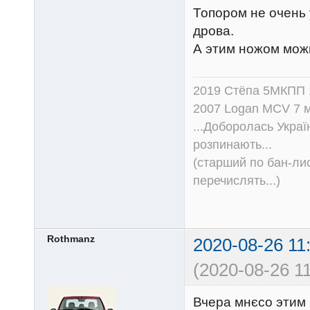
Топором не очень 
дрова.
А этим ножом можн
2019 Стёпа 5МКПП
2007 Logan MCV 7 м
...Доборолась Україн
розпинають...
(старший по бан-лис
перечислять...)
Rothmanz
2020-08-26 11
(2020-08-26 11
Вчера мнєсо этим 