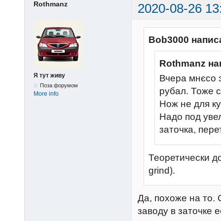
Rothmanz
2020-08-26 13
Bob3000 напис
Rothmanz на
Я тут живу
Вчера мнєсо 
Поза форумом
рубал. Тоже 
More info
Нож не для ку
Надо под уве
заточка, пере
Теоретически д
grind).
Да, похоже на то.
заводу в заточке 