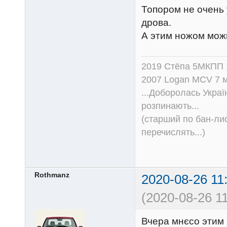
Топором не очень 
дрова.
А этим ножом можн
2019 Стёпа 5МКПП
2007 Logan MCV 7 м
...Доборолась Україн
розпинають...
(старший по бан-лис
перечислять...)
Rothmanz
2020-08-26 11
(2020-08-26 11
Вчера мнєсо этим 