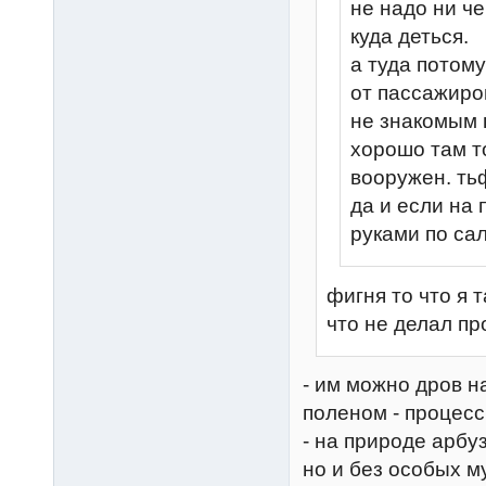
не надо ни че
куда деться.
а туда потому
от пассажиро
не знакомым п
хорошо там т
вооружен. тьф
да и если на 
руками по са
фигня то что я 
что не делал про
- им можно дров н
поленом - процесс
- на природе арбу
но и без особых м