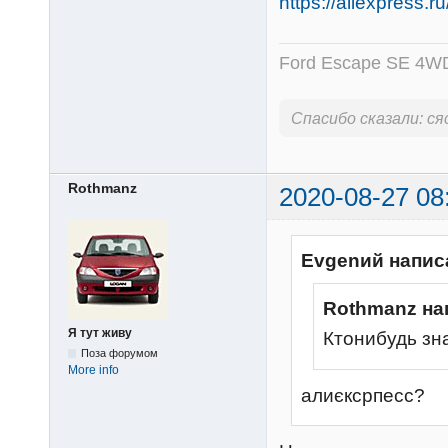
https://aliexpress
Ford Escape SE 4WD
Спасибо сказали:
ся
Rothmanz
2020-08-27 08
Evgenий напис
Rothmanz на
Я тут живу
Ктонибудь зн
Поза форумом
More info
алиєксрпесс?