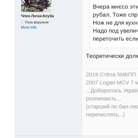
Вчера мнєсо эт
рубал. Тоже сп
Член Логан-Клуба
Нож не для кухн
Поза форумом
More info
Надо под увелич
переточить если
Теоретически долж
2019 Стёпа 5МКПП
2007 Logan MCV 7 м
...Доборолась Україн
розпинають...
(старший по бан-лис
перечислять...)