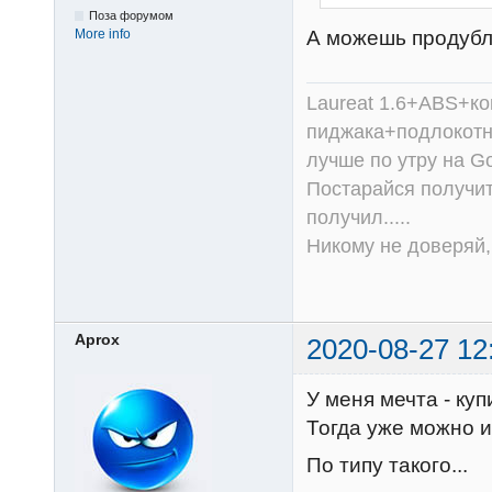
Поза форумом
А можешь продуб
More info
Laureat 1.6+ABS+к
пиджака+подлокотни
лучше по утру на Go
Постарайся получит
получил.....
Никому не доверяй, 
Aprox
2020-08-27 12
У меня мечта - куп
Тогда уже можно и 
По типу такого...