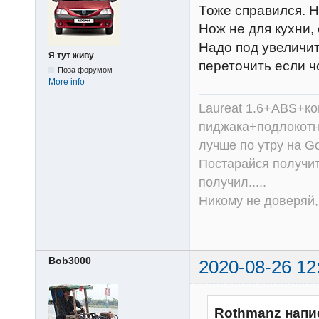
Тоже справился. 
Нож не для кухни, 
Надо под увеличит
Я тут живу
переточить если чо
Поза форумом
More info
Laureat 1.6+ABS+к
пиджака+подлокотни
лучше по утру на Go
Постарайся получит
получил.....
Никому не доверяй, 
Bob3000
2020-08-26 12
Rothmanz напи