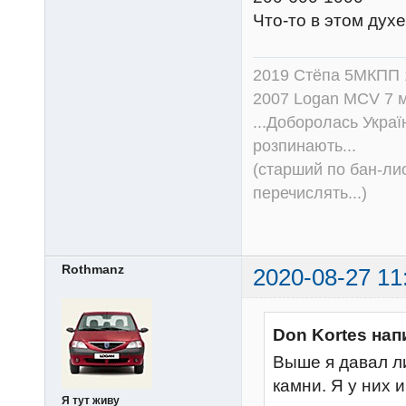
Что-то в этом духе
2019 Стёпа 5МКПП
2007 Logan MCV 7 м
...Доборолась Україн
розпинають...
(старший по бан-лис
перечислять...)
Rothmanz
2020-08-27 11
Don Kortes нап
Выше я давал л
камни. Я у них 
Я тут живу