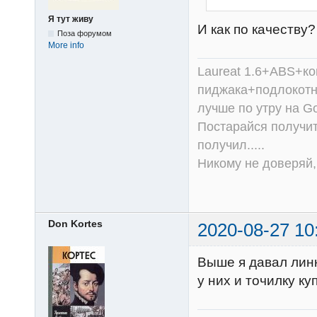
Я тут живу
И как по качеству
Поза форумом
More info
Laureat 1.6+ABS+к
пиджака+подлокотни
лучше по утру на Go
Постарайся получит
получил.....
Никому не доверяй, 
Don Kortes
2020-08-27 10
Выше я давал линк
у них и точилку ку