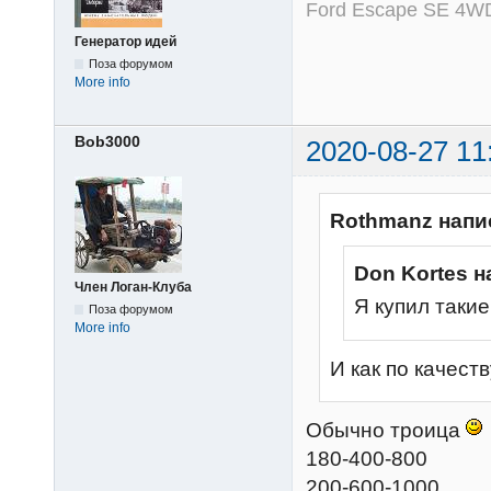
Ford Escape SE 4WD
Генератор идей
Поза форумом
More info
Bob3000
2020-08-27 11
Rothmanz напи
Don Kortes н
Член Логан-Клуба
Я купил таки
Поза форумом
More info
И как по качест
Обычно троица
180-400-800
200-600-1000