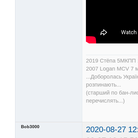
2019 Стёпа 5МКПП
2007 Logan MCV 7 м
...Доборолась Україн
розпинають...
(старший по бан-лис
перечислять...)
Bob3000
2020-08-27 12