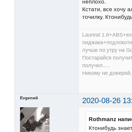
неплохо.
Кстати, все хочу 
точилку. Ктонибуд
Laureat 1.6+ABS+к
пиджака+подлокотни
лучше по утру на Go
Постарайся получит
получил.....
Никому не доверяй, 
Evgenий
2020-08-26 13
Rothmanz напи
Ктонибудь знае