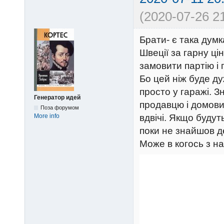
(2020-07-26 21
Брати- є така думк
Швеції за гарну ці
замовити партію і
Бо цей ніж буде ду
просто у гаражі. 
Генератор идей
продавцю і домови
Поза форумом
More info
вдвічі. Якщо будут
поки не знайшов д
Може в когось з на