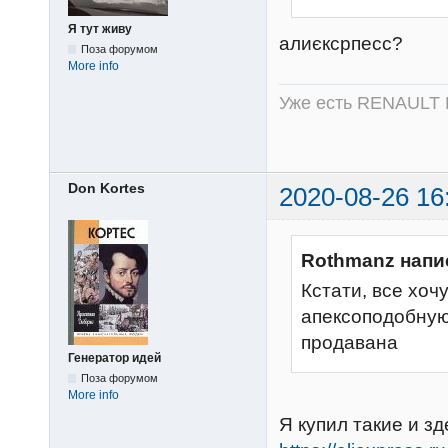
Я тут живу
алиєксрпесс?
Поза форумом
More info
Уже есть RENAULT 
Don Kortes
2020-08-26 16
Rothmanz напи
Кстати, все хоч
апексоподобную
продавана
Генератор идей
Поза форумом
More info
Я купил такие и з