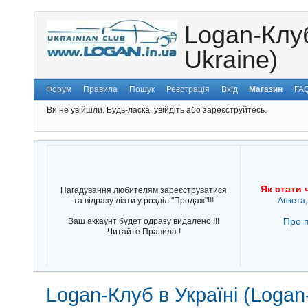
Logan-Клуб
Ukraine)
Форум
Правила
Пошук
Реєстрація
Вхід
Магазин
FA
Ви не увійшли.
Будь-ласка, увійдіть або зареєструйтесь.
Як стати 
Нагадування любителям зареєструватися
та відразу лізти у розділ "Продаж"!!!
Анкета,
Про п
Ваш аккаунт будет одразу видалено !!!
Читайте Правила !
Logan-Клуб в Україні (Logan-