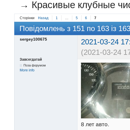
→
Красивые клубные чи
Сторінки
Назад
1
…
5
6
7
Повідомлень з 151 по 163 із 16
sergey100675
2021-03-24 17
(2021-03-24 17
Завсегдатай
Поза форумом
More info
8 лет авто.