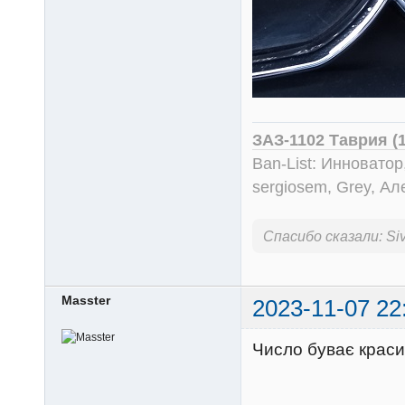
ЗАЗ-1102 Таврия (
Ban-List: Инноватор
sergiosem, Grey, Ал
Спасибо сказали:
Siv
Masster
2023-11-07 22
Число буває крас