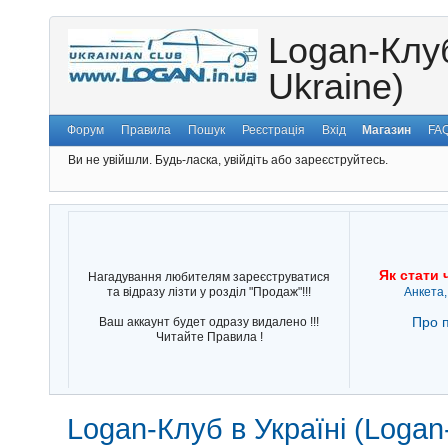
Logan-Клуб
Ukraine)
Форум
Правила
Пошук
Реєстрація
Вхід
Магазин
FA
Ви не увійшли.
Будь-ласка, увійдіть або зареєструйтесь.
Як стати 
Нагадування любителям зареєструватися
та відразу лізти у розділ "Продаж"!!!
Анкета,
Про п
Ваш аккаунт будет одразу видалено !!!
Читайте Правила !
Logan-Клуб в Україні (Logan-