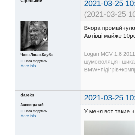
Сіренький
2021-03-25 10
(2021-03-25 10
Вчора промайнуло
Автівці майже 10ро
Logan MCV 1.6 2011
Член Логан-Клуба
шумоізоляція і шика
Поза форумом
More info
BMW+підігрів+компр
dareks
2021-03-25 10
Завсегдатай
У меня вот такие 
Поза форумом
More info