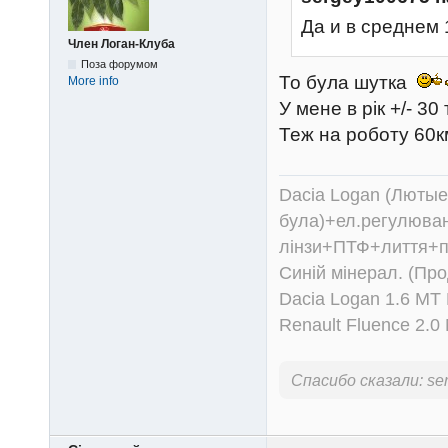
Да и в среднем 
Член Логан-Клуба
Поза форумом
То була шутка
More info
У мене в рік +/- 30
Теж на роботу 60к
Dacia Logan (Лютые 
була)+ел.регулюван
лінзи+ПТФ+лиття+п
Синій мінерал. (Пр
Dacia Logan 1.6 MT
Renault Fluence 2.
Спасибо сказали:
se