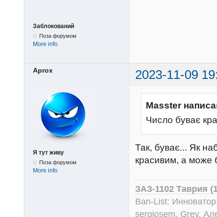
Заблокований
Поза форумом
More info
Aprox
2023-11-09 19
Masster написа
Число буває кр
Так, буває... Як н
Я тут живу
красивим, а може б
Поза форумом
More info
ЗАЗ-1102 Таврия (
Ban-List: Инноватор
sergiosem, Grey, Ал