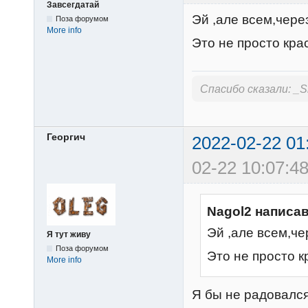
Завсегдатай
Эй ,але всем,чере
Поза форумом
More info
Это не просто красив
Спасибо сказали:
_S
Георгич
2022-02-22 01
02-22 10:07:48
Nagol2 написав
Эй ,але всем,че
Я тут живу
Поза форумом
Это не просто кра
More info
Я бы не радовался