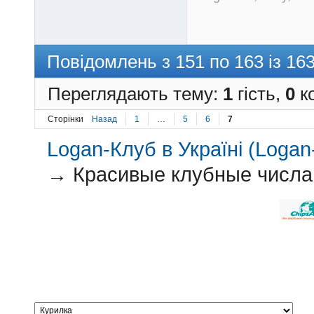
Повідомлень з 151 по 163 із 16
Переглядають тему:
1
гість,
0
ко
Сторінки
Назад
1
…
5
6
7
Logan-Клуб в Україні (Logan-
→
Красивые клубные числа