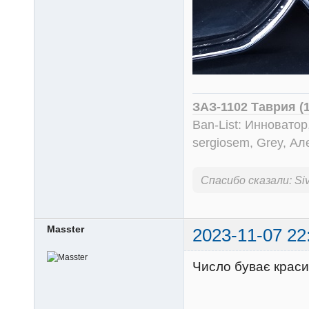
ЗАЗ-1102 Таврия (
Ban-List: Инноватор
sergiosem, Grey, Ал
Спасибо сказали:
Siv
Masster
2023-11-07 22
Число буває крас