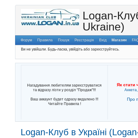
Logan-Клуб
Ukraine)
Форум
Правила
Пошук
Реєстрація
Вхід
Магазин
FA
Ви не увійшли.
Будь-ласка, увійдіть або зареєструйтесь.
Як стати 
Нагадування любителям зареєструватися
та відразу лізти у розділ "Продаж"!!!
Анкета,
Про п
Ваш аккаунт будет одразу видалено !!!
Читайте Правила !
Logan-Клуб в Україні (Logan-