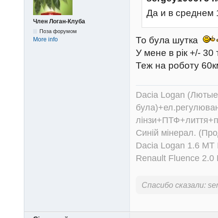
Да и в среднем 
Член Логан-Клуба
Поза форумом
То була шутка
More info
У мене в рік +/- 30
Теж на роботу 60к
Dacia Logan (Лютые 
була)+ел.регулюван
лінзи+ПТФ+лиття+п
Синій мінерал. (Пр
Dacia Logan 1.6 MT
Renault Fluence 2.
Спасибо сказали:
se