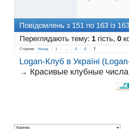
Повідомлень з 151 по 163 із 16
Переглядають тему:
1
гість,
0
ко
Сторінки
Назад
1
…
5
6
7
Logan-Клуб в Україні (Logan-
→
Красивые клубные числа