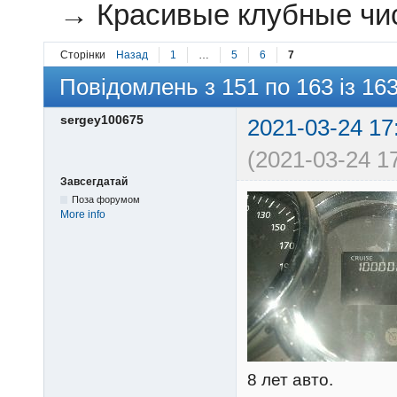
→
Красивые клубные чи
Сторінки
Назад
1
…
5
6
7
Повідомлень з 151 по 163 із 16
sergey100675
2021-03-24 17
(2021-03-24 17
Завсегдатай
Поза форумом
More info
8 лет авто.