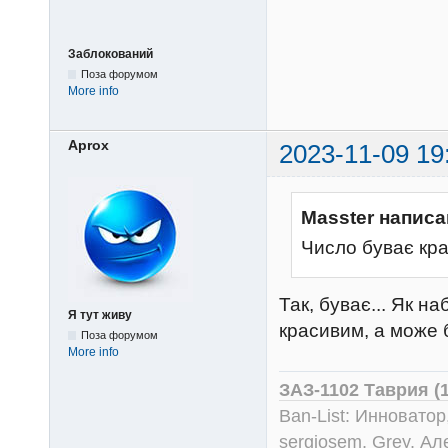
Заблокований
Поза форумом
More info
Aprox
2023-11-09 19
Masster написа
Число буває кр
Так, буває... Як н
Я тут живу
красивим, а може б
Поза форумом
More info
ЗАЗ-1102 Таврия (
Ban-List: Инноватор
sergiosem, Grey, Ал