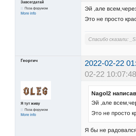
Завсегдатай
Эй ,але всем,чере
Поза форумом
More info
Это не просто красив
Спасибо сказали:
_S
Георгич
2022-02-22 01
02-22 10:07:48
Nagol2 написав
Эй ,але всем,че
Я тут живу
Поза форумом
Это не просто кра
More info
Я бы не радовался