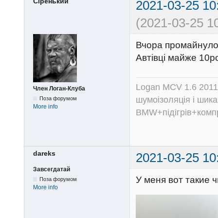
Сіренький
2021-03-25 10
(2021-03-25 10
Вчора промайнуло
Автівці майже 10ро
Logan MCV 1.6 2011
Член Логан-Клуба
шумоізоляція і шика
Поза форумом
More info
BMW+підігрів+компр
dareks
2021-03-25 10
Завсегдатай
У меня вот такие 
Поза форумом
More info