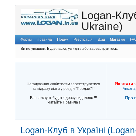
Logan-Клуб
Ukraine)
Форум
Правила
Пошук
Реєстрація
Вхід
Магазин
FA
Ви не увійшли.
Будь-ласка, увійдіть або зареєструйтесь.
Як стати 
Нагадування любителям зареєструватися
та відразу лізти у розділ "Продаж"!!!
Анкета,
Про п
Ваш аккаунт будет одразу видалено !!!
Читайте Правила !
Logan-Клуб в Україні (Logan-