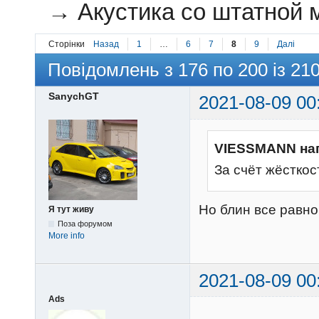
→
Акустика со штатной 
Сторінки
Назад
1
…
6
7
8
9
Далі
Повідомлень з 176 по 200 із 21
SanychGT
2021-08-09 00
VIESSMANN на
За счёт жёсткос
Но блин все равно
Я тут живу
Поза форумом
More info
2021-08-09 00
Ads