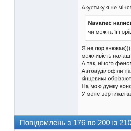
Акустику я не міня
Navariec напис
чи можна її пор
Я не порівнював))
можливість налашт
А так, нічого фен
Автоауділофіли пая
кінцевики обрізают
На мою думку воно
У мене вертикал
Повідомлень з 176 по 200 із 21