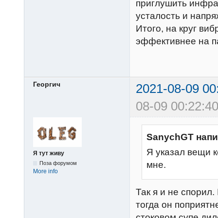
приглушить инфра
усталость и напр
Итого, на круг в
эффективнее на па
Георгич
2021-08-09 00
08-09 00:22:40
SanychGT напи
Я указал вещи к
Я тут живу
мне.
Поза форумом
More info
Так я и не спорил
тогда он поприятне
стоковом супе дил