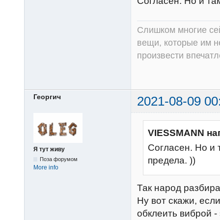
Согласен. Но и та
Слишком многие сей
вещи, которые им н
произвести впечатл
Георгич
2021-08-09 00
VIESSMANN на
Согласен. Но и
Я тут живу
предела. ))
Поза форумом
More info
Так народ разбирае
Ну вот скажи, есл
обклеить виброй - 