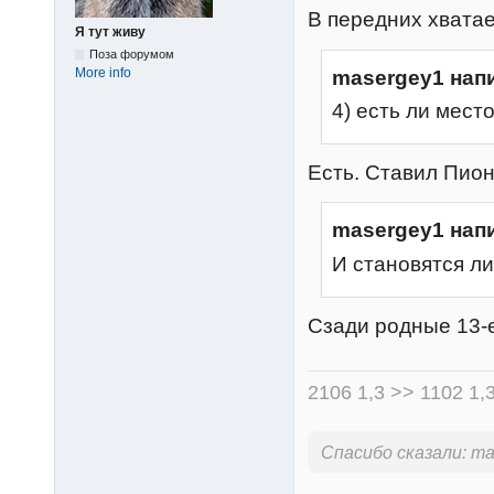
В передних хвата
Я тут живу
Поза форумом
More info
masergey1 нап
4) есть ли мест
Есть. Ставил Пион
masergey1 нап
И становятся ли
Сзади родные 13-е
2106 1,3 >> 1102 1,
Спасибо сказали:
ma