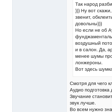
Так народ разби
))) Ну вот скаж
звенит, обклеить
довольны)))
Но если не об А
фунджаментальн
воздушный поток
и в салон. Да, 
менее шумы про
лонжероны.
Вот здесь шумк
Смотря для чего к
Аудио подготовка 
Звучание становит
звук лучше.
Во всем нужно зна