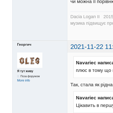
чи можна її порів
Dacia Logan II 201
музика підвищує пр
Георгич
2021-11-22 11
Navariec напис
плюс в тому що 
Я тут живу
Поза форумом
More info
Так, стала як рідна
Navariec напис
Цікавить в перш