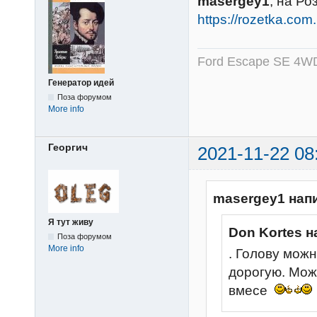
masergey1
, на Ро
https://rozetka.co
Ford Escape SE 4WD
Генератор идей
Поза форумом
More info
Георгич
2021-11-22 08
masergey1 нап
Я тут живу
Don Kortes н
Поза форумом
More info
. Голову мож
дорогую. Мож
вмесе