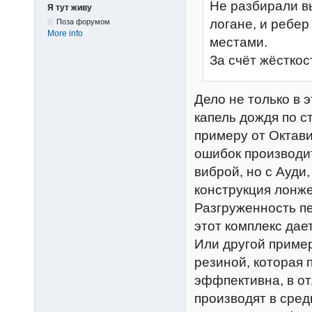
Не разбирали в
Я тут живу
логане, и ребер
Поза форумом
More info
местами.
За счёт жёсткос
Дело не только в э
капель дождя по ст
примеру от Октав
ошибок производи
виброй, но с Ауди
конструкция лонже
Разгруженность пе
этот комплекс дае
Или другой пример
резиной, которая
эффпективна, в от
производят в сред