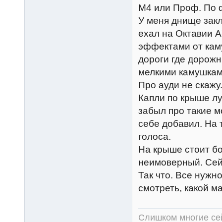
М4 или Проф. По ф
У меня днище закл
ехал на Октавии А
эффектами от каму
дороги где дорож
мелкими камушками
Про ауди не скажу
Капли по крыше лу
забыл про такие м
себе добавил. На 
голоса.
На крыше стоит бо
неимоверный. Сей
Так что. Все нужн
смотреть, какой ма
Слишком многие сей