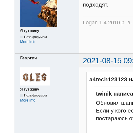
подходят.
Logan 1,4 2010 р. в
Я тут живу
Поза форумом
More info
Георгич
2021-08-15 09
a4tech123123 н
Я тут живу
twinik написа
Поза форумом
More info
Обновил шапк
Если у кого е
постараюсь о