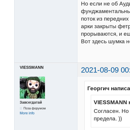
Но если не об Ауд
фунджаментальные
поток из передних 
арки закрыты фет
прорываются, и ещ
Вот здесь шумка 
VIESSMANN
2021-08-09 00
Георгич написа
VIESSMANN 
Завсегдатай
Поза форумом
Согласен. Но
More info
предела. ))