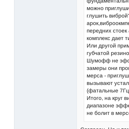
фундаментальны
можно приглушит
глушить виброй
арок,виброокмп
передних стоек 
комплекс дает т
Или другой прим
губчатой резино
Шумофф не эффп
замеры они про
мерса - приглу
вызывают устал
(фатальные 7Гц
Итого, на круг
диапазоне эффе
не болит в мерс