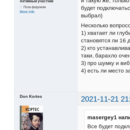
и такую же, только
Активный участник
будет подключатьс
Поза форумом
More info
выбрал)
Несколько вопросо
1) хватает ли глу
становятся ли 16 
2) кто устанавлив
таки, барахло очен
3) про шумку и ви
4) есть ли место 
Don Kortes
2021-11-21 21
masergey1 нап
Все будет подк