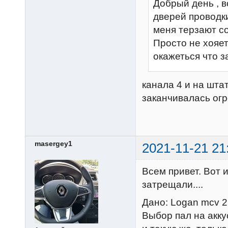
Добрый день , в
дверей проводки
меня терзают с
Просто не хояет
окажеться что 
канала 4 и на шта
заканчивалась ог
masergey1
2021-11-21 21
Всем привет. Вот 
затрещали....
Дано: Logan mcv 2
Выбор пал на акку