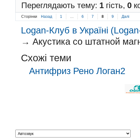
Переглядають тему:
1
гість,
0
ко
Сторінки
Назад
1
…
6
7
8
9
Далі
Logan-Клуб в Україні (Logan-
→
Акустика со штатной маг
Схожі теми
Антифриз Рено Логан2