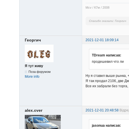
Mcv / К7м / 2008
Спасибо сказали:
Георгич
Георгич
2021-12-01 18:09:14
TDream написав:
продешевил что ли
Я тут живу
Поза форумом
Ну я ставил выше рынка, 
More info
Я так продал 2106, две Дж
Все их забрали без торга,
alex.cver
2021-12-01 20:48:58
Відре
jasonua написав: