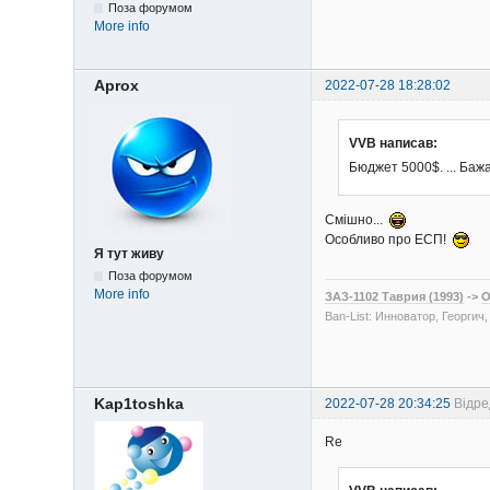
Поза форумом
More info
Aprox
2022-07-28 18:28:02
VVB написав:
Бюджет 5000$. ... Баж
Смішно...
Особливо про ЕСП!
Я тут живу
Поза форумом
More info
ЗАЗ-1102 Таврия (1993)
->
O
Ban-List: Инноватор, Георгич
Kap1toshka
2022-07-28 20:34:25
Відре
Re