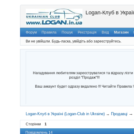
Logan-Клуб в Україн
Форум
Правила
Пошук
Реєстрація
Вхід
Магазин
Ви не увійшли.
Будь-ласка, увійдіть або зареєструйтесь.
Нагадування любителям зареєструватися та відразу лізти 
розділ "Продаж"!!!
Ваш аккаунт будет одразу видалено !!! Читайте Правила !
Logan-Клуб в Україні (Logan-Club in Ukraine)
→
Продавці
Сторінки
1
Повідомлень 14