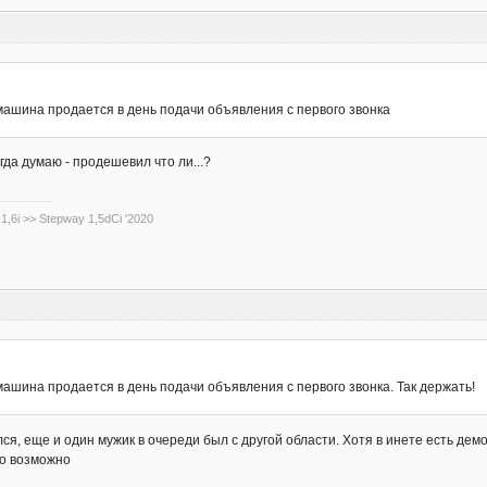
ашина продается в день подачи объявления с первого звонка
гда думаю - продешевил что ли...?
 1,6i >> Stepway 1,5dCi '2020
ашина продается в день подачи объявления с первого звонка. Так держать!
лся, еще и один мужик в очереди был с другой области. Хотя в инете есть дем
то возможно