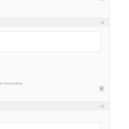
11
 до конца войны.
0
12