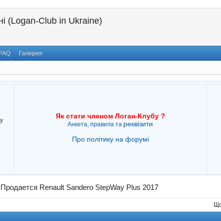
і (Logan-Club in Ukraine)
FAQ
Галерея
Як стати членом Логан-Клубу ?
у
реквізити
Анкета, правила та
Про політику на форумі
→
Продается Renault Sandero StepWay Plus 2017
Що