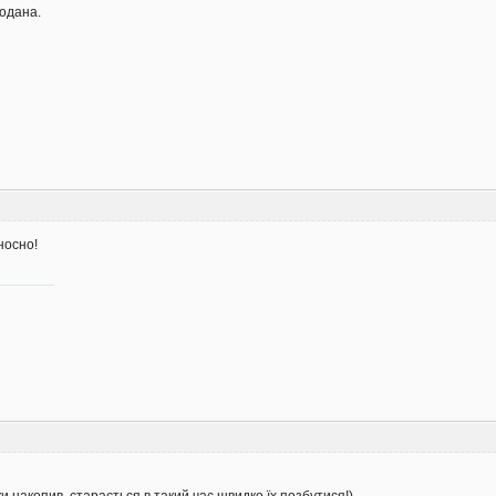
одана.
носно!