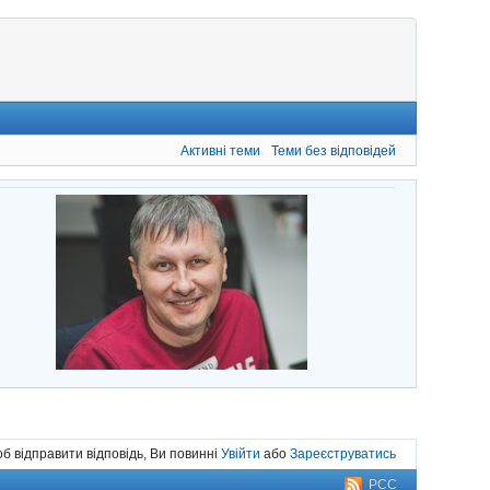
Активні теми
Теми без відповідей
б відправити відповідь, Ви повинні
Увійти
або
Зареєструватись
РСС