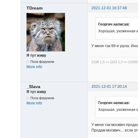
TDream
2021-12-01 16:37:48
Георгич написав:
Хорошая, ухоженная м
У меня так 99-я ушла. Ино
Я тут живу
Поза форумом
2106 1,3 >> 1102 1,3 >> 21099
More info
_Slava
2021-12-01 17:30:14
Я тут живу
Поза форумом
Георгич написав:
More info
Хорошая, ухоженная м
У меня так москвич прода
Продам москвич.... если э