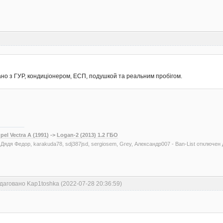
ано з ГУР, кондиціонером, ЕСП, подушкой та реальним пробігом.
pel Vectra A (1991)
->
Logan-2 (2013) 1.2 ГБО
, Дядя Федор, karakuda78, sdj387jsd, sergiosem, Grey, Александр007 - Ban-List отключен
даговано Kap1toshka (2022-07-28 20:36:59)