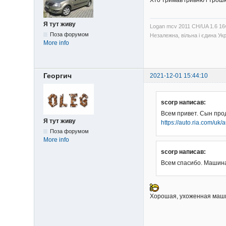
Хто тримав гривню і трошк
Я тут живу
Logan mcv 2011 CH/UA 1.6 1
Поза форумом
Незалежна, вільна і єдина Укр
More info
Георгич
2021-12-01 15:44:10
scorp написав:
Всем привет. Сын про
Я тут живу
https://auto.ria.com/uk
Поза форумом
More info
scorp написав:
Всем спасибо. Машин
Хорошая, ухоженная машин