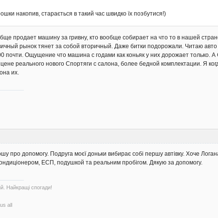
рошки накопив, старається в такий час швидко їх позбутися!)
вообще продает машину за гривну, кто вообще собирает на что то в нашей стр
ичный рынок тянет за собой вторичный. Даже битки подорожали. Читаю авто 
00 почти. Ощущение что машина с годами как коньяк у них дорожает только. А
цене реального нового Спортяги с салона, более бедной комплектации. Я когд
она их.
шу про допомогу. Подруга моєї доньки вибирає собі першу автівку. Хоче Лога
 кондиціонером, ЕСП, подушкой та реальним пробігом. Дякую за допомогу.
ий. Найкращі спогади!
us all