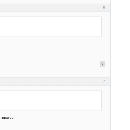
6
0
7
отиватор