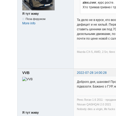
alex.cver
, курс росте.
Хто тримав гривню і т
Я тут живу
Поза форумом
Та дело не в курсе, кто 
More info
дефицит и не хилый. Перв
ставить ценники аж под 7
дизельными движками, по 
почти по цене новой с сал
Mazda CX-5, AWD, 2.5л, бенз
VVB
2022-07-28 14:00:28
Доброго дня, шановні! Про
підказати. Бажано з ГУР,
Рено Логан 1.6 2011 - продан
Nissan QASHQAI 2.0 2021
Nobody dies a virgin, life fucks 
Я тут живу