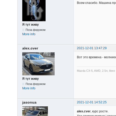
Всем спасибо. Машина пр
Я тут живу
Поза форумом
More info
alex.cver
2021-12-01 13:47:29
Вот это времена - молние
Mazda CX-5, AWD, 2.5л, бенз
Я тут живу
Поза форумом
More info
jasonua
2021-12-01 14:52:25
alex.cver
, курс росте.