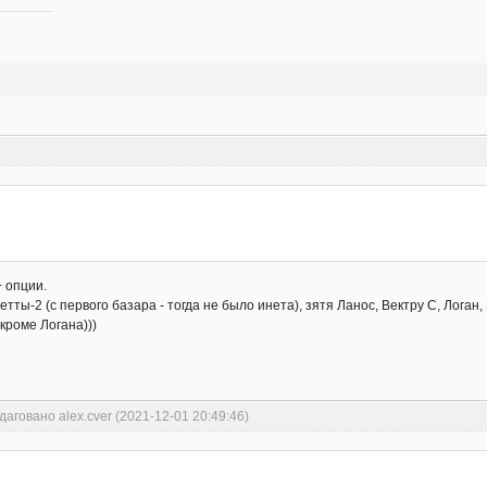
+ опции.
етты-2 (с первого базара - тогда не было инета), зятя Ланос, Вектру С, Логан,
 кроме Логана)))
даговано alex.cver (2021-12-01 20:49:46)