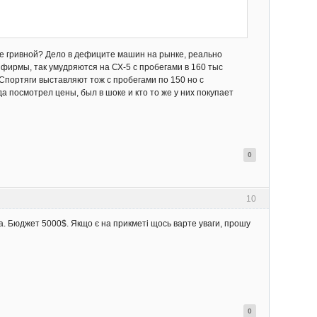
ане гривной? Дело в дефиците машин на рынке, реально
фирмы, так умудряются на СХ-5 с пробегами в 160 тыс
 Спортяги выставляют тож с пробегами по 150 но с
а посмотрел цены, был в шоке и кто то же у них покупает
0
10
на. Бюджет 5000$. Якщо є на прикметі щось варте уваги, прошу
0