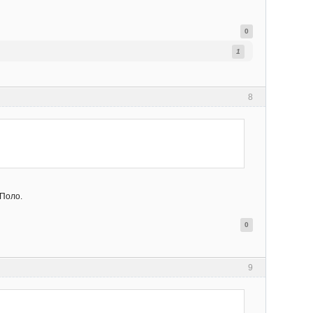
0
1
8
 Поло.
0
9