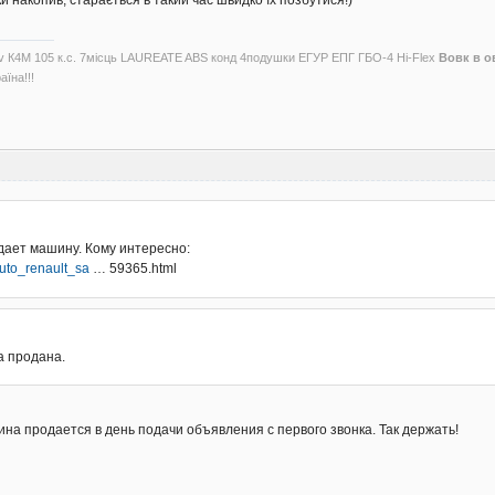
и накопив, старається в такий час швидко їх позбутися!)
6v К4М 105 к.с. 7місць LAUREATE ABS конд 4подушки ЕГУР ЕПГ ГБО-4 Hi-Flex
Вовк в о
аїна!!!
дает машину. Кому интересно:
/auto_renault_sa
… 59365.html
а продана.
а продается в день подачи объявления с первого звонка. Так держать!