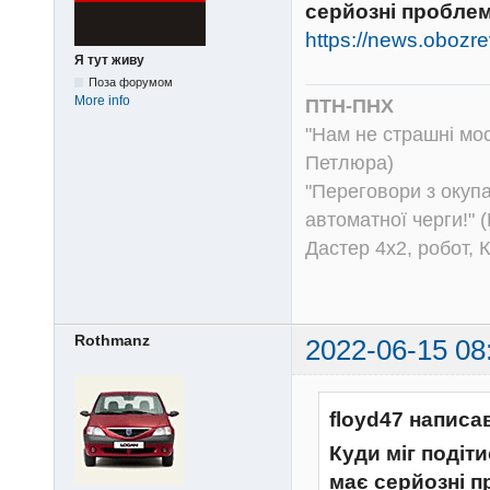
серйозні проблеми
https://news.obozre
Я тут живу
Поза форумом
More info
ПТН-ПНХ
"Нам не страшні моск
Петлюра)
"Переговори з окуп
автоматної черги!" (
Дастер 4х2, робот, 
Rothmanz
2022-06-15 08
floyd47 написа
Куди міг подіт
має серйозні пр