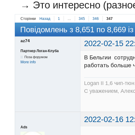
→
Это интересно (разное
Сторінки
Назад
1
…
345
346
347
Повідомлень з 8,651 по 8,669 із
az74
2022-02-15 22
Партнер Логан-Клуба
В Бельгии сотрудн
Поза форумом
More info
работать больше 
Logan II 1,6 чип-тю
С уважением, Алек
2022-02-16 12
Ads