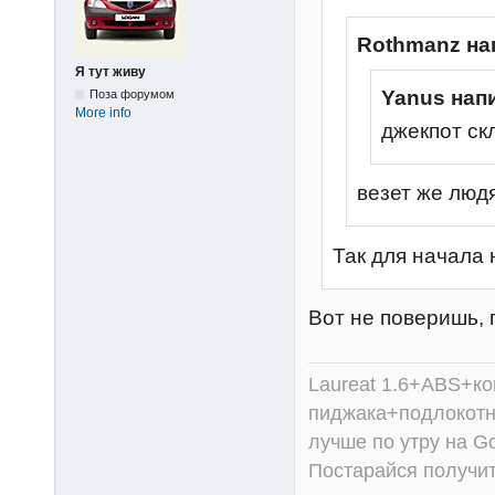
Rothmanz на
Я тут живу
Yanus нап
Поза форумом
More info
джекпот cк
везет же людям
Так для начала 
Вот не поверишь, п
Laureat 1.6+ABS+к
пиджака+подлокотни
лучше по утру на Go
Постарайся получит