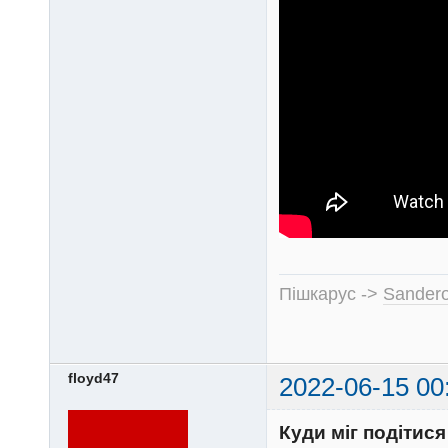
Пішкарус ->
Sandero
floyd47
2022-06-15 00
Куди міг подітис