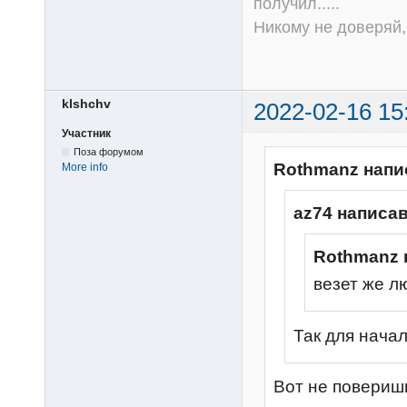
получил.....
Никому не доверяй, 
klshchv
2022-02-16 15
Участник
Поза форумом
Rothmanz напи
More info
az74 написав
Rothmanz 
везет же лю
Так для нача
Вот не поверишь,