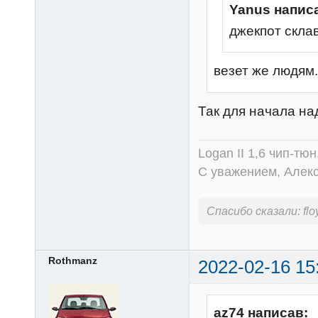
Yanus напис
джекпот cклав
везет же людям..
Так для начала на
Logan II 1,6 чип-тю
С уважением, Алек
Спасибо сказали:
fl
Rothmanz
2022-02-16 15
az74 написав: