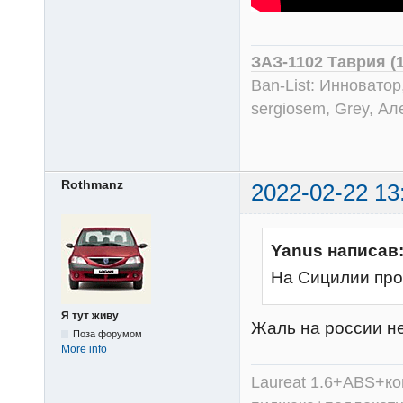
ЗАЗ-1102 Таврия (
Ban-List: Инноватор
sergiosem, Grey, Ал
Rothmanz
2022-02-22 13
Yanus написав
На Сицилии про
Я тут живу
Жаль на россии не
Поза форумом
More info
Laureat 1.6+ABS+к