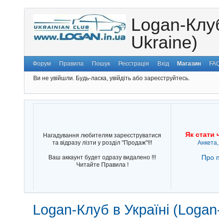
Logan-Клуб
Ukraine)
Форум
Правила
Пошук
Реєстрація
Вхід
Магазин
FA
Ви не увійшли.
Будь-ласка, увійдіть або зареєструйтесь.
Як стати 
Нагадування любителям зареєструватися
та відразу лізти у розділ "Продаж"!!!
Анкета,
Про п
Ваш аккаунт будет одразу видалено !!!
Читайте Правила !
Logan-Клуб в Україні (Logan-