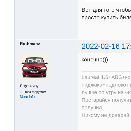
Вот для того что
просто купить бил
Rothmanz
2022-02-16 17
конечно)))
Laureat 1.6+ABS+к
пиджака+подлокотни
Я тут живу
лучше по утру на Go
Поза форумом
More info
Постарайся получит
получил.....
Никому не доверяй, 