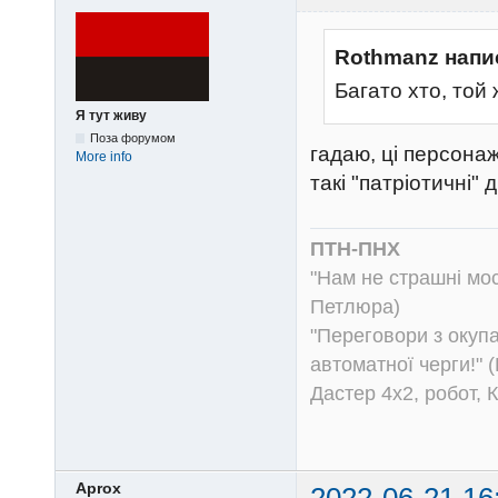
Rothmanz напи
Багато хто, той
Я тут живу
Поза форумом
гадаю, ці персонаж
More info
такі "патріотичні"
ПТН-ПНХ
"Нам не страшні моск
Петлюра)
"Переговори з окуп
автоматної черги!" (
Дастер 4х2, робот, 
Aprox
2022-06-21 16