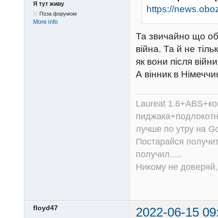
Я тут живу
https://news.obo
Поза форумом
More info
Та звичайно що обі
війна. Та й не тіль
як вони після війни
А вінник в Німеччин
Laureat 1.6+ABS+к
пиджака+подлокотни
лучше по утру на Go
Постарайся получит
получил.....
Никому не доверяй, 
floyd47
2022-06-15 09