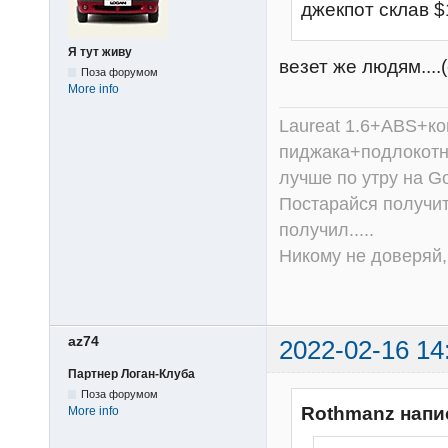
джекпот cклав $
Я тут живу
везет же людям....(
Поза форумом
More info
Laureat 1.6+ABS+к
пиджака+подлокотни
лучше по утру на Go
Постарайся получит
получил.....
Никому не доверяй, 
az74
2022-02-16 14
Партнер Логан-Клуба
Поза форумом
Rothmanz напи
More info