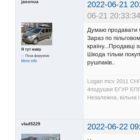
jasonua
2022-06-21 20
06-21 20:33:34
Думаю продавати б
Зараз по пільгово
країну...Продавці 
Я тут живу
Шкода тільки покуп
Поза форумом
More info
рушпаків..
Logan mcv 2011 CH/
4подушки ЕГУР ЕПГ
Незалежна, вільна і
vlad5229
2022-06-22 09