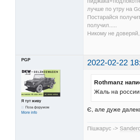
пиджака+подлокотни
лучше по утру на Go
Постарайся получит
получил.....
Никому не доверяй, 
PGP
2022-02-22 18
Rothmanz напи
Жаль на россии 
Я тут живу
Поза форумом
Є, але дуже далек
More info
Пішкарус ->
Sandero