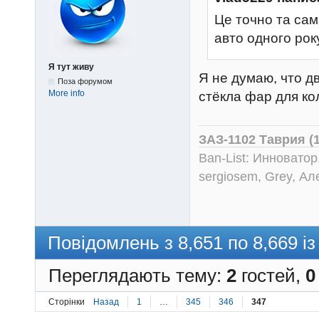
Це точно та сам
авто одного рок
Я тут живу
Я не думаю, что 
Поза форумом
More info
стёкла фар для кол
ЗАЗ-1102 Таврия (
Ban-List: Инноватор
sergiosem, Grey, Ал
Повідомлень з 8,651 по 8,669 із
Переглядають тему:
2
гостей,
0
Сторінки
Назад
1
…
345
346
347