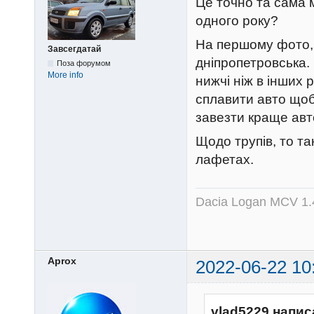
Це точно та сама 
одного року?
На першому фото, 
Завсегдатай
дніпропетровська. 
Поза форумом
More info
нижчі ніж в інших
сплавити авто щоби
завезти краще авт
Щодо трупів, то та
лафетах.
Dacia Logan MCV 1.4
Aprox
2022-06-22 10
vlad5229 напис