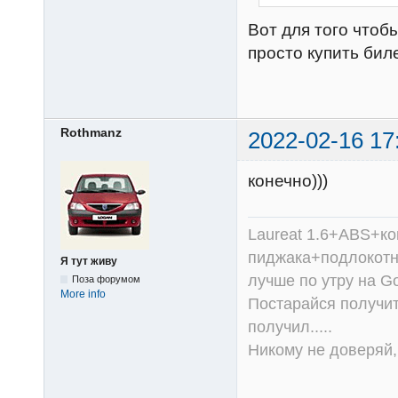
Вот для того что
просто купить бил
Rothmanz
2022-02-16 17
конечно)))
Laureat 1.6+ABS+к
пиджака+подлокотни
Я тут живу
лучше по утру на Go
Поза форумом
More info
Постарайся получит
получил.....
Никому не доверяй, 