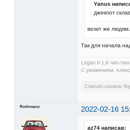
Yanus напис
джекпот cклав
везет же людям..
Так для начала на
Logan II 1,6 чип-тю
С уважением, Алек
Спасибо сказали:
fl
Rothmanz
2022-02-16 15
az74 написав: