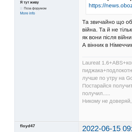
Я тут живу
https://news.obo
Поза форумом
More info
Та звичайно що обі
війна. Та й не тіль
як вони після війни
А вінник в Німеччин
Laureat 1.6+ABS+к
пиджака+подлокотни
лучше по утру на Go
Постарайся получит
получил.....
Никому не доверяй, 
floyd47
2022-06-15 09