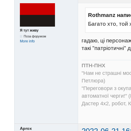
Rothmanz напи
Багато хто, той
Я тут живу
Поза форумом
гадаю, ці персонаж
More info
такі "патріотичні"
ПТН-ПНХ
"Нам не страшні моск
Петлюра)
"Переговори з окуп
автоматної черги!" (
Дастер 4х2, робот, 
Aprox
2022-06-21 16