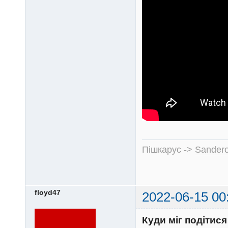
Пішкарус ->
Sandero
floyd47
2022-06-15 00
Куди міг подітис