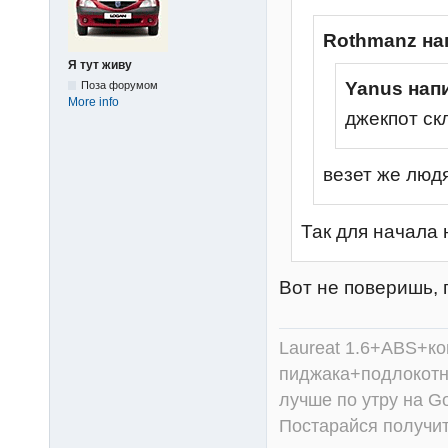
Rothmanz на
Я тут живу
Yanus нап
Поза форумом
More info
джекпот cк
везет же людям
Так для начала 
Вот не поверишь, п
Laureat 1.6+ABS+к
пиджака+подлокотни
лучше по утру на Go
Постарайся получит