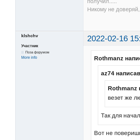
получил.....
Никому не доверяй, 
klshchv
2022-02-16 15
Участник
Поза форумом
Rothmanz напи
More info
az74 написав
Rothmanz 
везет же лю
Так для нача
Вот не поверишь,