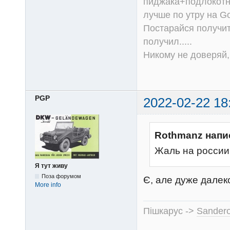
пиджака+подлокотни
лучше по утру на Go
Постарайся получит
получил.....
Никому не доверяй, 
PGP
2022-02-22 18
Rothmanz напи
Жаль на россии 
Я тут живу
Поза форумом
Є, але дуже далек
More info
Пішкарус ->
Sandero