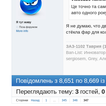
Це точно та сам
авто одного рок
Я тут живу
Я не думаю, что 
Поза форумом
More info
стёкла фар для кол
ЗАЗ-1102 Таврия (
Ban-List: Инноватор
sergiosem, Grey, Ал
Повідомлень з 8,651 по 8,669 із
Переглядають тему:
3
гостей,
0
Сторінки
Назад
1
…
345
346
347