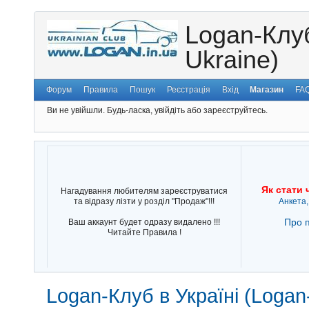
Logan-Клуб
Ukraine)
Форум
Правила
Пошук
Реєстрація
Вхід
Магазин
FA
Ви не увійшли.
Будь-ласка, увійдіть або зареєструйтесь.
Як стати 
Нагадування любителям зареєструватися
та відразу лізти у розділ "Продаж"!!!
Анкета,
Про п
Ваш аккаунт будет одразу видалено !!!
Читайте Правила !
Logan-Клуб в Україні (Logan-