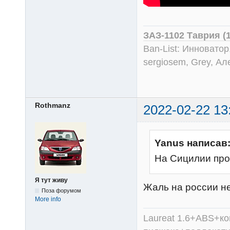
ЗАЗ-1102 Таврия (
Ban-List: Инноватор
sergiosem, Grey, Ал
Rothmanz
2022-02-22 13
Yanus написав
На Сицилии про
Я тут живу
Жаль на россии не
Поза форумом
More info
Laureat 1.6+ABS+к