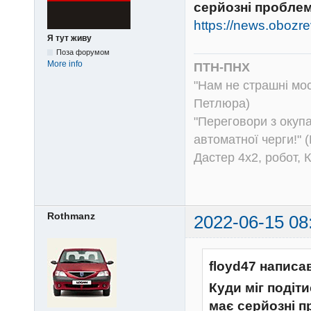
серйозні проблеми
https://news.obozre
Я тут живу
Поза форумом
More info
ПТН-ПНХ
"Нам не страшні моск
Петлюра)
"Переговори з окуп
автоматної черги!" (
Дастер 4х2, робот, 
Rothmanz
2022-06-15 08
floyd47 написа
Куди міг подіт
має серйозні пр