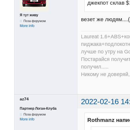
джекпот cклав $
Я тут живу
везет же людям....(
Поза форумом
More info
Laureat 1.6+ABS+к
пиджака+подлокотни
лучше по утру на Go
Постарайся получит
получил.....
Никому не доверяй, 
az74
2022-02-16 14
Партнер Логан-Клуба
Поза форумом
Rothmanz напи
More info