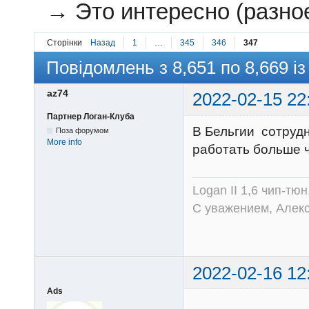
→
Это интересно (разное
Сторінки
Назад
1
…
345
346
347
Повідомлень з 8,651 по 8,669 із
az74
2022-02-15 22
Партнер Логан-Клуба
В Бельгии сотрудн
Поза форумом
More info
работать больше 
Logan II 1,6 чип-тю
С уважением, Алек
2022-02-16 12
Ads