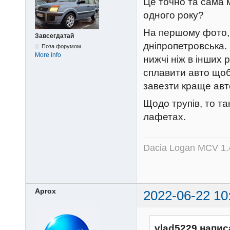
Це точно та сама 
одного року?
На першому фото, 
Завсегдатай
дніпропетровська. 
Поза форумом
More info
нижчі ніж в інших
сплавити авто щоби
завезти краще авт
Щодо трупів, то та
лафетах.
Dacia Logan MCV 1.4
Aprox
2022-06-22 10
vlad5229 напис