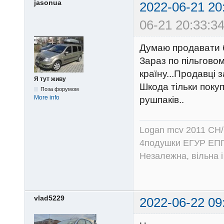
jasonua
2022-06-21 20
06-21 20:33:34
Думаю продавати б
Зараз по пільгово
країну...Продавці 
Я тут живу
Шкода тільки покуп
Поза форумом
More info
рушпаків..
Logan mcv 2011 CH/
4подушки ЕГУР ЕПГ
Незалежна, вільна і
vlad5229
2022-06-22 09