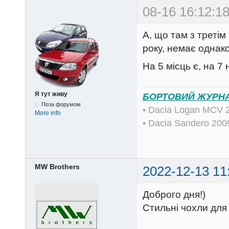
Aprox
2022-06-14 16
Вы бы сразу под ф
ЗАЗ-1102 Таврия (
Ban-List: Инноватор
sergiosem, Grey, Ал
Я тут живу
Поза форумом
More info
floyd47
2022-06-14 17
Aprox написав:
и стоимость...
Я тут живу