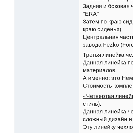
Задняя и боковая 
"ERA"
Затем по краю сид
краю сиденья)
Центральная част
завода Fezko (For
Третья линейка че
Данная линейка п
материалов.
А именно: это Нем
Стоимость комплек
- Четвертая лине
стиль):
Данная линейка че
сложный дизайн и
Эту линейку чехло