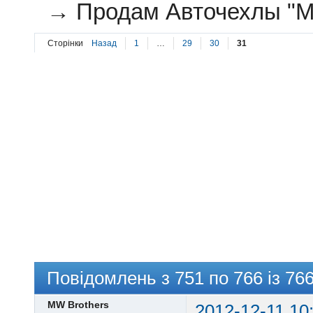
→
Продам Авточехлы "M
Сторінки
Назад
1
…
29
30
31
Повідомлень з 751 по 766 із 76
MW Brothers
2012-12-11 10