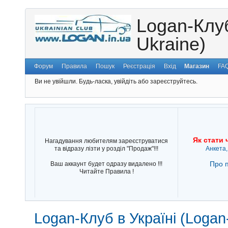
Logan-Клуб
Ukraine)
Форум
Правила
Пошук
Реєстрація
Вхід
Магазин
FA
Ви не увійшли.
Будь-ласка, увійдіть або зареєструйтесь.
Як стати 
Нагадування любителям зареєструватися
та відразу лізти у розділ "Продаж"!!!
Анкета,
Про п
Ваш аккаунт будет одразу видалено !!!
Читайте Правила !
Logan-Клуб в Україні (Logan-