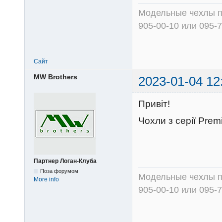
SUZUKI GRAND VI
Партнер Логан-Клуба
7800 гривен
Поза форумом
More info
Модельные чехлы пр
905-00-10 или 095-
Сайт
igorsh88
2022-08-16 15
08-16 16:12:18
А, що там з треті
року, немає однак
На 5 місць є, на 7
Я тут живу
БОРТОВИЙ ЖУРН
Поза форумом