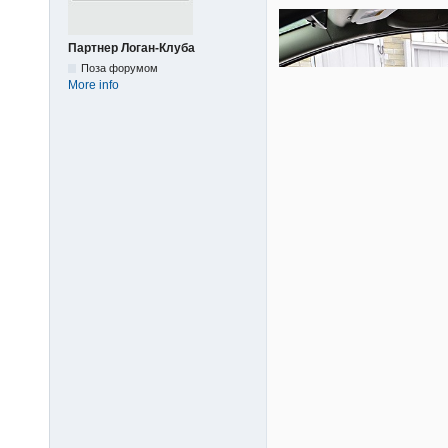
Поза форумом
то шоб народ не л
More info
ПТН-ПНХ
"Нам не страшні моск
Петлюра)
"Переговори з окуп
автоматної черги!" (
Дастер 4х2, робот, 
MW Brothers
2022-06-15 07
Aprox написав:
Вы бы сразу под