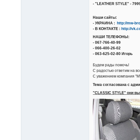
- "LEATHER STYLE" - 7999
Наши сайты:
- УКРАИНА :
http://mw-br
- В КОНТАКТЕ :
http://vk.
НАШИ ТЕЛЕФОНЫ:
- 067-766-40-99
- 066-400-26-02
- 063-625-02-80 Игорь
Будем рады помочь!
С радостью ответим на вс
С уважением компания "M
Тема согласована с адми
"CLASSIC STYLE" они вып