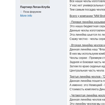
Все наши чехлы изготовл
У нас нет универсальных 
Партнер Логан-Клуба
Тем самым посадка чехло
Поза форумом
More info
Всего у компании "MW Bro
- Первая линейка называ
Это наша бюджетная сери
Данные чехлы изготовлены
Эта линейка шьется по ле
Скажу честно - чехлы сери
- Вторая линейка чехлов
Данная линейка наш "Флаг
В них мы используем комб
Чехлы серии - Премиум с
Задняя и боковая часть ч
Затем по краю сиденья ид
Центральная часть чехла 
Третья линейка чехлов - 
Данная линейка пошита п
А именно: это Немецкий -
Стоимость комплекта Дина
- Четвертая линейка чехл
Данная линейка чехлов на
Эту линейку чехлов мы со