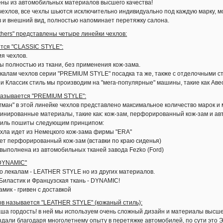
ены из автомобильных материалов высшего качества!
чехлов, все чехлы шьются исключительно индивидуально под каждую марку, м
в и внешний вид, полностью напоминает перетяжку салона.
thers" представлены четыре линейки чехлов:
ется "CLASSIC STYLE":
я чехлов.
 полностью из ткани, без применения кож-зама.
калам чехлов серии "PREMIUM STYLE" посадка та же, также с отделочными с
и Классик стиль мы производим на "мега-популярные" машины, такие как Авео, 
 называется "PREMIUM STYLE":
ман" в этой линейке чехлов представлено максимальное количество марок и 
инированные материалы, такие как: кож-зам, перфорированный кож-зам и авт
тиль пошиты следующим принципом:
ехла идет из Немецкого кож-зама фирмы "ERA"
ет перфорированный кож-зам (вставки по краю сиденья)
выполнена из автомобильных тканей завода Fezko (Ford)
"DYNAMIC"
о лекалам - LEATHER STYLE но из других материалов.
 Биластик и Французская ткань - DYNAMIC!
мик - гривен с доставкой
ов называется "LEATHER STYLE" (кожаный стиль):
ша гордость! в ней мы используем очень сложный дизайн и материалы высше
здали благодаря многолетнему опыту в перетяжке автомобилей, по сути это 