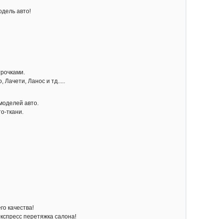
одель авто!
трочками.
Лачети, Ланос и тд.....
моделей авто.
о-ткани.
го качества!
Экспресс перетяжка салона!