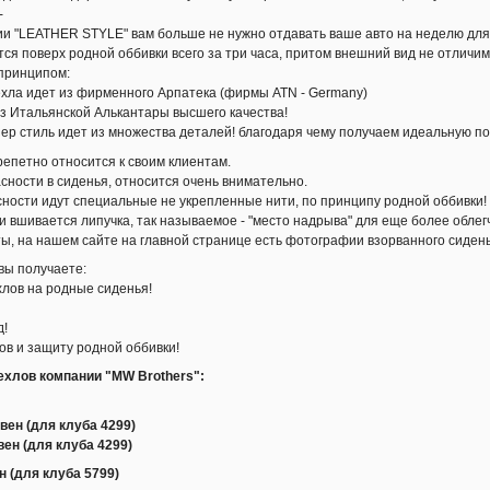
-
ии "LEATHER STYLE" вам больше не нужно отдавать ваше авто на неделю для
ся поверх родной оббивки всего за три часа, притом внешний вид не отличим
принципом:
ехла идет из фирменного Арпатека (фирмы ATN - Germany)
з Итальянской Алькантары высшего качества!
зер стиль идет из множества деталей! благодаря чему получаем идеальную по
репетно относится к своим клиентам.
сности в сиденья, относится очень внимательно.
ности идут специальные не укрепленные нити, по принципу родной оббивки!
 вшивается липучка, так называемое - "место надрыва" для еще более обле
, на нашем сайте на главной странице есть фотографии взорванного сидень
вы получаете:
хлов на родные сиденья!
д!
лов и защиту родной оббивки!
ехлов компании "MW Brothers":
ивен (для клуба 4299)
вен (для клуба 4299)
н (для клуба 5799)