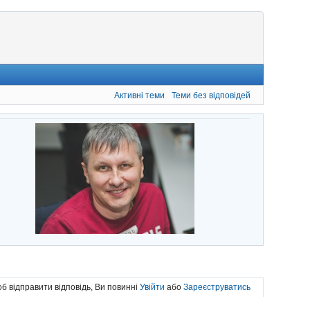
Активні теми
Теми без відповідей
б відправити відповідь, Ви повинні
Увійти
або
Зареєструватись