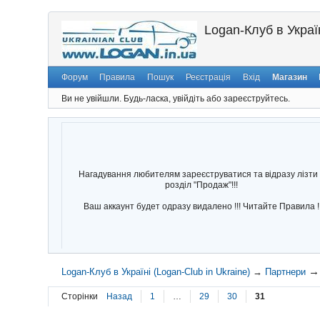
Logan-Клуб в Україн
Форум
Правила
Пошук
Реєстрація
Вхід
Магазин
Ви не увійшли.
Будь-ласка, увійдіть або зареєструйтесь.
Нагадування любителям зареєструватися та відразу лізти 
розділ "Продаж"!!!
Ваш аккаунт будет одразу видалено !!! Читайте Правила !
Logan-Клуб в Україні (Logan-Club in Ukraine)
→
Партнери
Сторінки
Назад
1
…
29
30
31