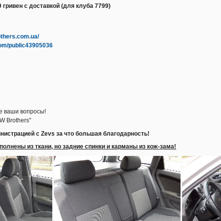
 гривен с доставкой (для клуба 7799)
others.com.ua/
com/public43905036
е ваши вопросы!
W Brothers"
нистрацией с Zevs за что большая благодарность!
олнены из ткани, но задние спинки и карманы из кож-зама!