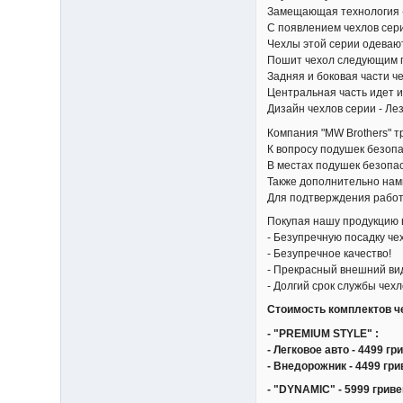
Замещающая технология 
С появлением чехлов сер
Чехлы этой серии одевают
Пошит чехол следующим 
Задняя и боковая части ч
Центральная часть идет и
Дизайн чехлов серии - Ле
Компания "MW Brothers" т
К вопросу подушек безопа
В местах подушек безопас
Также дополнительно нами
Для подтверждения работы
Покупая нашу продукцию 
- Безупречную посадку че
- Безупречное качество!
- Прекрасный внешний ви
- Долгий срок службы чех
Стоимость комплектов ч
- "PREMIUM STYLE" :
- Легковое авто - 4499 гр
- Внедорожник - 4499 гри
- "DYNAMIC" - 5999 гриве