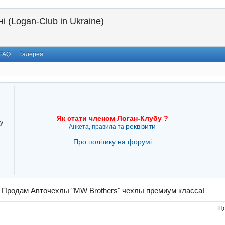
і (Logan-Club in Ukraine)
FAQ
Галерея
Як стати членом Логан-Клубу ?
у
реквізити
Анкета, правила та
Про політику на форумі
→
Продам Авточехлы "MW Brothers" чехлы премиум класса!
Що