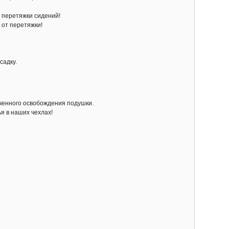
 перетяжки сидений!
 от перетяжки!
садку.
гченного освобождения подушки.
я в наших чехлах!