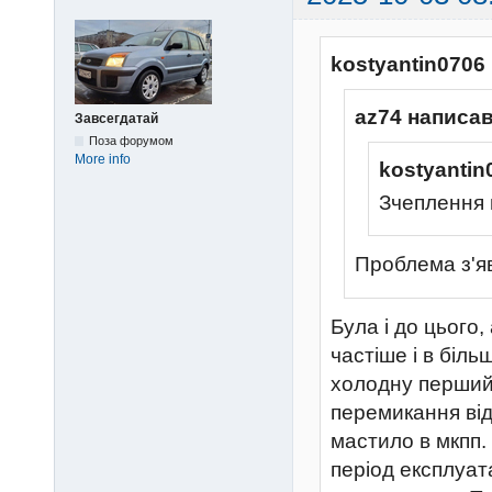
kostyantin0706
az74 написав
Завсегдатай
Поза форумом
More info
kostyantin
Зчеплення 
Проблема з'я
Була і до цього
частіше і в біль
холодну перший в
перемикання ві
мастило в мкпп
період експлуат