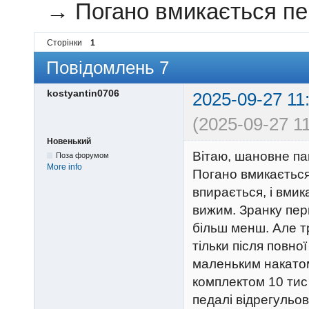
→
Погано вмикається пе
Сторінки
1
Повідомлень 7
kostyantin0706
2025-09-27 11
(2025-09-27 11
Новенький
Вітаю, шановне па
Поза форумом
More info
Погано вмикається
впирається, і вми
вижим. Зранку пер
більш менш. Але тр
тільки після повно
маленьким накато
комплектом 10 тис
педалі відрегульо