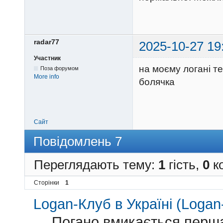
radar77
2025-10-27 19
Участник
на моєму логані те
Поза форумом
More info
болячка
Сайт
Повідомлень 7
Переглядають тему:
1
гість,
0
ко
Сторінки
1
Logan-Клуб в Україні (Logan-
→
Погано вмикається перша