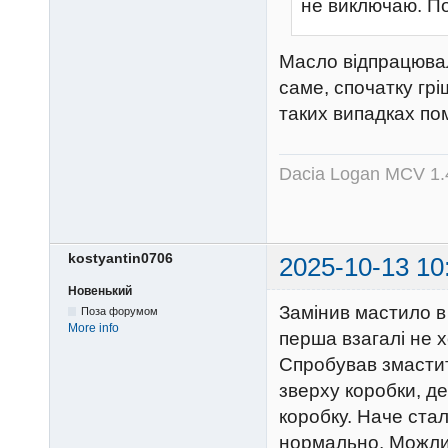
не виключаю. По
Масло відпрацювал
саме, спочатку грі
таких випадках по
Dacia Logan MCV 1.4
kostyantin0706
2025-10-13 10
Новенький
Замінив мастило в 
Поза форумом
More info
перша взагалі не х
Спробував змасти
зверху коробки, де
коробку. Наче стал
нормально. Можлив