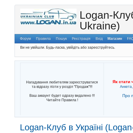
Logan-Клуб
Ukraine)
Форум
Правила
Пошук
Реєстрація
Вхід
Магазин
FA
Ви не увійшли.
Будь-ласка, увійдіть або зареєструйтесь.
Як стати 
Нагадування любителям зареєструватися
та відразу лізти у розділ "Продаж"!!!
Анкета,
Про п
Ваш аккаунт будет одразу видалено !!!
Читайте Правила !
Logan-Клуб в Україні (Logan-