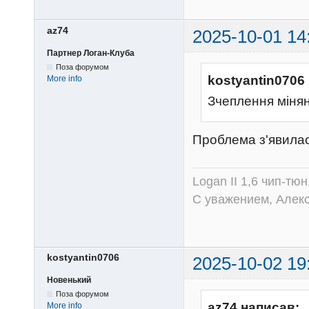
az74
2025-10-01 14
Партнер Логан-Клуба
Поза форумом
kostyantin0706
More info
Зчеплення мінян
Проблема з'явилас
Logan II 1,6 чип-тю
С уважением, Алек
kostyantin0706
2025-10-02 19
Новенький
Поза форумом
az74 написав:
More info