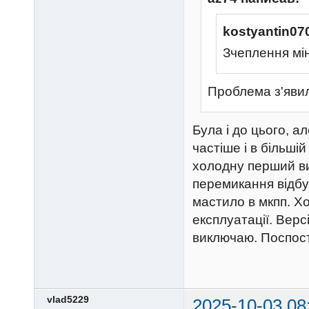
kostyantin07
Зчеплення мі
Проблема з'явил
Була і до цього, а
частіше і в більші
холодну перший виї
перемикання відбу
мастило в мкпп. Х
експлуатації. Вер
виключаю. Поспост
vlad5229
2025-10-03 08