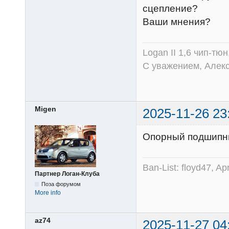
сцепление?
Ваши мнения?
Logan II 1,6 чип-тю
С уважением, Алек
Migen
2025-11-26 23
Опорный подшипни
Ban-List: floyd47, A
Партнер Логан-Клуба
Поза форумом
More info
az74
2025-11-27 04