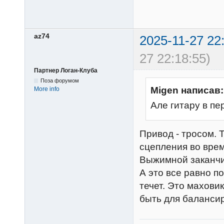
az74
2025-11-27 22
27 22:18:55)
Партнер Логан-Клуба
Поза форумом
Migen написав:
More info
Але гитару в пе
Привод - тросом. 
сцепления во врем
Выжимной заканчив
А это все равно п
течет. Это махови
быть для балансир