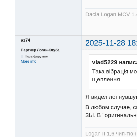
Dacia Logan MCV 1.4
az74
2025-11-28 18
Партнер Логан-Клуба
Поза форумом
vlad5229 напис
More info
Така вібрація м
щеплення
Я видел лопнувшую
В любом случае, с
ЗЫ. В "оригинальн
Logan II 1,6 чип-тю