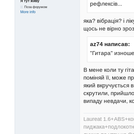
Я тут живу
рефлексів...
Поза форумом
More info
яка? вібрація? і л
щось не вірно зро
az74 написав:
"Гитара" изноше
В мене коли ту гіт
поміняй її, може 
який вкручується 
скрутили, прийшло
випаду невдачи, ко
Laureat 1.6+ABS+к
пиджака+подлокотни