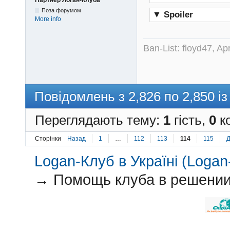
Поза форумом
▼
Spoiler
More info
Ban-List: floyd47, A
Повідомлень з 2,826 по 2,850 із
Переглядають тему:
1
гість,
0
ко
Сторінки
Назад
1
…
112
113
114
115
Д
Logan-Клуб в Україні (Logan-
→
Помощь клуба в решении 