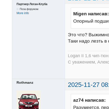
Партнер Логан-Клуба
Поза форумом
Migen написав:
More info
Опорный подши
Это что? Выжимн
Таки надо лезть в
Logan II 1,6 чип-тю
С уважением, Алек
Rothmanz
2025-11-27 08
az74 написав:
Разумеется, пер