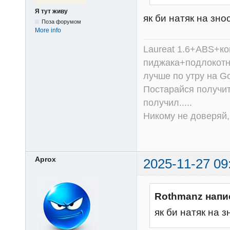
Я тут живу
як би натяк на зно
Поза форумом
More info
Laureat 1.6+ABS+к
пиджака+подлокотни
лучше по утру на Go
Постарайся получит
получил.....
Никому не доверяй, 
Aprox
2025-11-27 09
Rothmanz напи
як би натяк на з