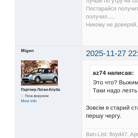
лучше по утру на Go
Постарайся получит
получил.....
Никому не доверяй, 
Migen
2025-11-27 22
az74 написав:
Это что? Выжи
Таки надо лезть
Партнер Логан-Клуба
Поза форумом
More info
Зовсім я старий ст
першу чергу.
Ban-List: floyd47, A