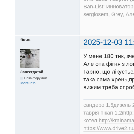
Ban-List: Инноватор
sergiosem, Grey, Ал
ficus
2025-12-03 11
У мене 180 тик, зч
Але ота фігня з л
Гарно, що лікуєтьс
Завсегдатай
така сама хрень,пр
Поза форумом
More info
вижим треба спро
сандеро 1,5дизель 
таврія пікап 1,2іhtt
котел
http://krainam
https://www.drive2.ru