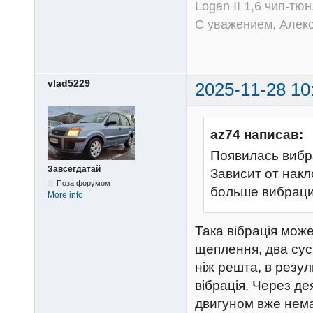
Logan II 1,6 чип-тю
С уважением, Алек
vlad5229
2025-11-28 10
az74 написав:
Появилась вибр
Завсегдатай
Зависит от накл
Поза форумом
больше вибраци
More info
Така вібрація мож
щеплення, два сус
ніж решта, в резул
вібрація. Через де
двигуном вже нем