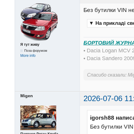
Без бутилки VIN н
▼
На прикладі сво
БОРТОВИЙ ЖУРН
Я тут живу
• Dacia Logan MCV 
Поза форумом
More info
• Dacia Sandero 20
Спасибо сказали:
Mi
Migen
2026-07-06 11
igorsh88 напис
Без бутилки VIN
Партнер Логан-Клуба