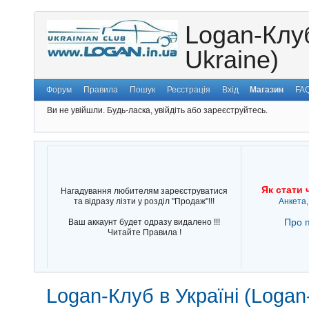
Logan-Клуб
Ukraine)
Форум
Правила
Пошук
Реєстрація
Вхід
Магазин
FA
Ви не увійшли.
Будь-ласка, увійдіть або зареєструйтесь.
Як стати 
Нагадування любителям зареєструватися
та відразу лізти у розділ "Продаж"!!!
Анкета,
Про п
Ваш аккаунт будет одразу видалено !!!
Читайте Правила !
Logan-Клуб в Україні (Logan-