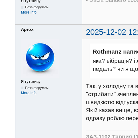
• Dacia Sandero 20
Я тут живу
Поза форумом
More info
Aprox
2025-12-02 12
Rothmanz напи
яка? вібрація? 
педаль? чи я що
Я тут живу
Так, у холодну та
Поза форумом
More info
"стрибати" зчепле
швидкістю відпуска
Як й казав вище, 
одразу роблю перен
ЗАЗ-1102 Таврия (