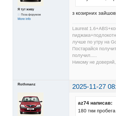
Я тут живу
з козирних зайшов)
Поза форумом
More info
Laureat 1.6+ABS+к
пиджака+подлокотни
лучше по утру на Go
Постарайся получит
получил.....
Никому не доверяй, 
Rothmanz
2025-11-27 08
az74 написав:
180 ткм пробега