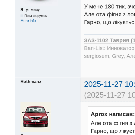
У мене 180 тик, зч
Я тут живу
Але ота фігня з л
Поза форумом
More info
Гарно, що лікуєтьс
ЗАЗ-1102 Таврия (
Ban-List: Инноватор
sergiosem, Grey, Ал
Rothmanz
2025-11-27 10
(2025-11-27 10
Aprox написав:
Але ота фігня з
Гарно, що лікуєт