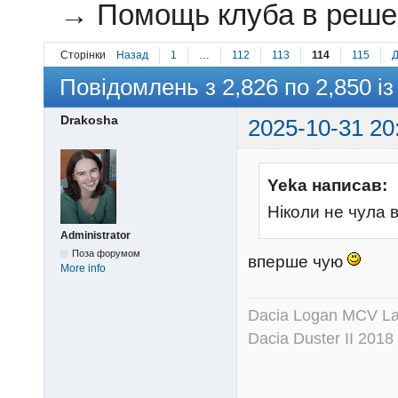
→
Помощь клуба в решен
Сторінки
Назад
1
…
112
113
114
115
Д
Повідомлень з 2,826 по 2,850 із
Drakosha
2025-10-31 20
Yeka написав:
Ніколи не чула 
Administrator
Поза форумом
вперше чую
More info
Dacia Logan MCV Lau
Dacia Duster II 2018