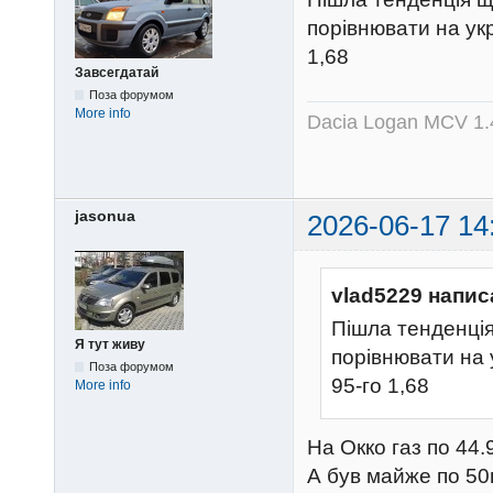
порівнювати на укр
1,68
Завсегдатай
Поза форумом
More info
Dacia Logan MCV 1.4
jasonua
2026-06-17 14
vlad5229 напис
Пішла тенденція 
Я тут живу
порівнювати на 
Поза форумом
95-го 1,68
More info
На Окко газ по 44.
А був майже по 50