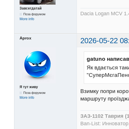
Завсегдатай
Dacia Logan MCV 1.4
Поза форумом
More info
Aprox
2026-05-22 08
gatuno написав
Як вдається так
"СуперМєгаПенс
Я тут живу
Взимку попри корот
Поза форумом
More info
маршруту проїзджат
ЗАЗ-1102 Таврия (
Ban-List: Инноватор