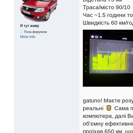
Траса/місто 90/10
Час ~1.5 години т
Швидкість 60 км/го
Я тут живу
Поза форумом
More info
gatuno! Маєте роз
реальні
Сама пр
компютера, далі Ви
об'ємну ефективніс
проїхав 650 км, що