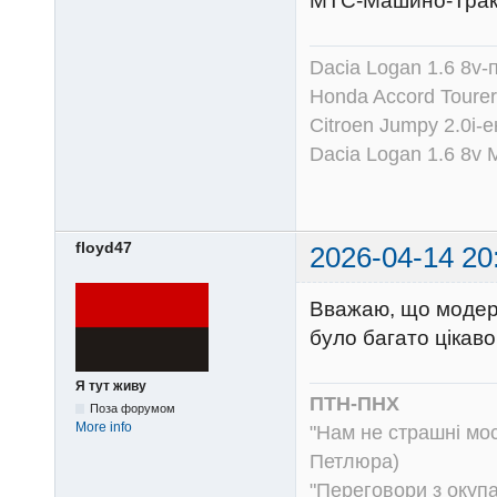
МТС-Машино-Тракт
Dacia Logan 1.6 8v-
Honda Accord Tourer
Citroen Jumpy 2.0i-
Dacia Logan 1.6 8v
floyd47
2026-04-14 20
Вважаю, що модера
було багато цікаво
Я тут живу
ПТН-ПНХ
Поза форумом
More info
"Нам не страшні моск
Петлюра)
"Переговори з окуп