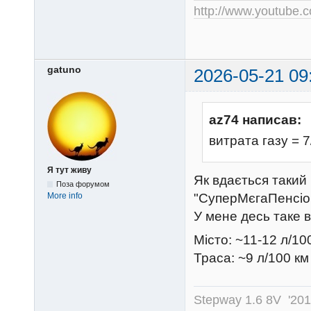
http://www.youtube
gatuno
2026-05-21 09
az74 написав:
витрата газу = 7
Я тут живу
Як вдається такий
Поза форумом
"СуперМєгаПенсіон
More info
У мене десь таке в
Місто: ~11-12 л/10
Траса: ~9 л/100 км
Stepway 1.6 8V '20