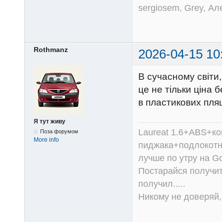
sergiosem, Grey, Ал
Rothmanz
2026-04-15 10
В сучасному світи,
це не тільки ціна 
в пластикових пля
Я тут живу
Laureat 1.6+ABS+к
Поза форумом
More info
пиджака+подлокотни
лучше по утру на Go
Постарайся получит
получил.....
Никому не доверяй, 