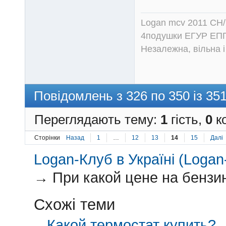
Logan mcv 2011 CH/
4подушки ЕГУР ЕПГ
Незалежна, вільна і
Повідомлень з 326 по 350 із 35
Переглядають тему:
1
гість,
0
ко
Сторінки
Назад
1
…
12
13
14
15
Далі
Logan-Клуб в Україні (Logan-
→
При какой цене на бензин
Схожі теми
Какой термостат купить?