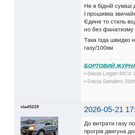
Не в бідній суміші 
І прошивка звичайн
Єдине то стиль вод
но без фанатизму 
Така їзда швидко 
газу/100км
БОРТОВИЙ ЖУРН
• Dacia Logan MCV 
• Dacia Sandero 20
vlad5229
2026-05-21 17
До витрати газу п
прогрів двигуна до