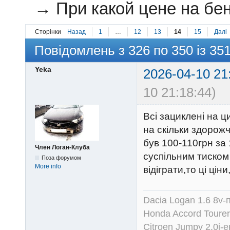
→
При какой цене на бен
Сторінки
Назад
1
…
12
13
14
15
Далі
Повідомлень з 326 по 350 із 35
Yeka
2026-04-10 21
10 21:18:44)
Всі зациклені на ц
на скільки здорож
був 100-110грн за 
Член Логан-Клуба
суспільним тиском
Поза форумом
More info
відіграти,то ці цін
Dacia Logan 1.6 8v-
Honda Accord Tourer
Citroen Jumpy 2.0i-