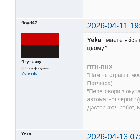
floyd47
2026-04-11 19
Yeka
, маєте якісь
цьому?
Я тут живу
ПТН-ПНХ
Поза форумом
More info
"Нам не страшні моск
Петлюра)
"Переговори з окуп
автоматної черги!" (
Дастер 4х2, робот, 
Yeka
2026-04-13 07