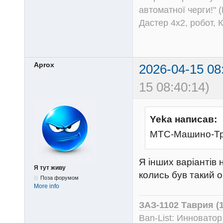
автоматної черги!" (
Дастер 4х2, робот, 
Aprox
2026-04-15 08
15 08:40:14)
Yeka написав:
МТС-Машино-Тра
Я інших варіантів 
Я тут живу
колись був такий оп
Поза форумом
More info
ЗАЗ-1102 Таврия (
Ban-List: Инноватор