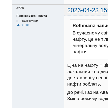
az74
2026-04-23 15
Партнер Логан-Клуба
Поза форумом
Rothmanz напи
More info
В сучасному сві
нафту, це не тіл
мінеральну воду
нафти.
Ціна на нафту = ці
локальний - на диз
доставлені у певні 
нафти роблять.
До речі. Газ на Ава
Зміна режиму водін