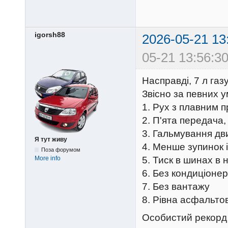
igorsh88
2026-05-21 13
05-21 13:56:30
Насправді, 7 л газ
Звісно за певних у
1. Рух з плавним 
2. П'ята передача,
3. Гальмування дв
Я тут живу
4. Менше зупинок і
Поза форумом
More info
5. Тиск в шинах в 
6. Без кондиціоне
7. Без вантажу
8. Рівна асфальто
Особистий рекор