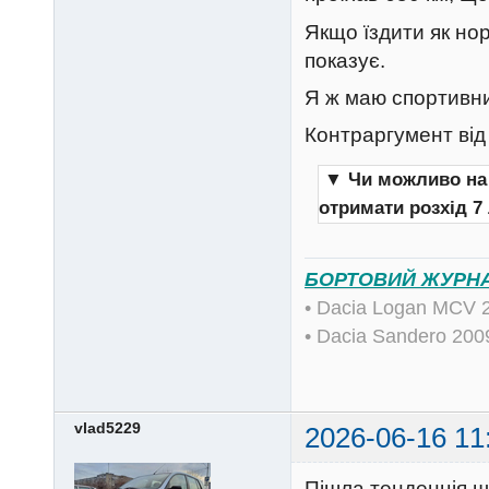
Якщо їздити як но
показує.
Я ж маю спортивни
Контраргумент від
▼
Чи можливо на 
отримати розхід 7 
БОРТОВИЙ ЖУРН
• Dacia Logan MCV 
• Dacia Sandero 20
vlad5229
2026-06-16 11
Пішла тенденція що