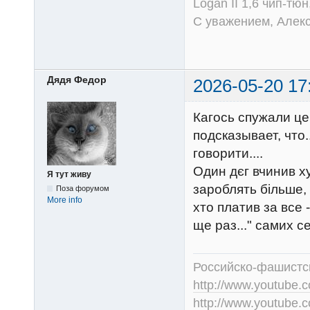
Logan II 1,6 чип-тю
С уважением, Алек
Дядя Федор
2026-05-20 17
Кагось спужали ц
подсказывает, что.
говорити....
Один дєг вчинив ху
Я тут живу
зароблять більше, 
Поза форумом
More info
хто платив за все 
ще раз..." самих се
Российско-фашистск
http://www.youtub
http://www.youtube