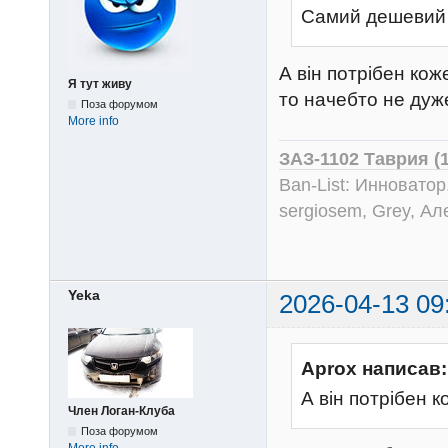
Самий дешевий Д
А він потрібен кож
Я тут живу
то начебто не дуже 
Поза форумом
More info
ЗАЗ-1102 Таврия (
Ban-List: Инноватор
sergiosem, Grey, Ал
Yeka
2026-04-13 09
Aprox написав:
А він потрібен 
Член Логан-Клуба
Поза форумом
More info