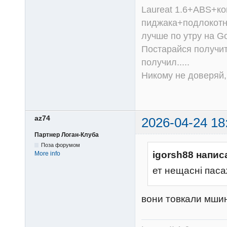
Laureat 1.6+ABS+к
пиджака+подлокотни
лучше по утру на Go
Постарайся получит
получил.....
Никому не доверяй, 
az74
2026-04-24 18
Партнер Логан-Клуба
Поза форумом
igorsh88 напис
More info
ет нещасні паса
вони товкали мши