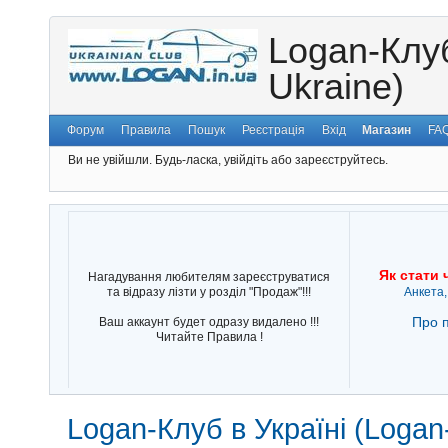
Logan-Клуб
Ukraine)
Форум
Правила
Пошук
Реєстрація
Вхід
Магазин
FA
Ви не увійшли.
Будь-ласка, увійдіть або зареєструйтесь.
Як стати 
Нагадування любителям зареєструватися
та відразу лізти у розділ "Продаж"!!!
Анкета,
Про п
Ваш аккаунт будет одразу видалено !!!
Читайте Правила !
Logan-Клуб в Україні (Logan-