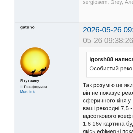
sergiosem, Grey, Ал
gatuno
2026-05-26 09
05-26 09:38:26
igorsh88 напис
Особистий рекор
Я тут живу
Так розумію це яки
Поза форумом
він не показує реа
More info
сферичного кіня у 
ваші рекордні 7,5 
відсоткового коефі
1,6 16v картина бу
якісь ефімерні показ