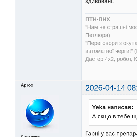
здивовані.
ПТН-ПНХ
"Нам не страшні моск
Петлюра)
"Переговори з окуп
автоматної черги!" (
Дастер 4х2, робот, 
Aprox
2026-04-14 08
Yeka написав:
А якщо в тебе 
Гарні у вас препар
Я тут живу