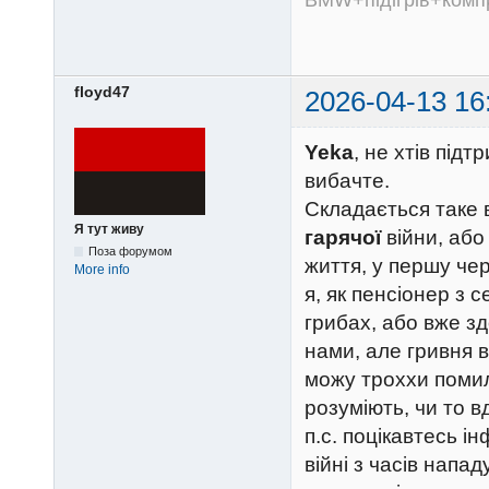
BMW+підігрів+компр
floyd47
2026-04-13 16
Yeka
, не хтів під
вибачте.
Складається таке 
Я тут живу
гарячої
війни, або
Поза форумом
життя, у першу че
More info
я, як пенсіонер з 
грибах, або вже зд
нами, але гривня в
можу троххи помил
розуміють, чи то в
п.с. поцікавтесь і
війні з часів напа