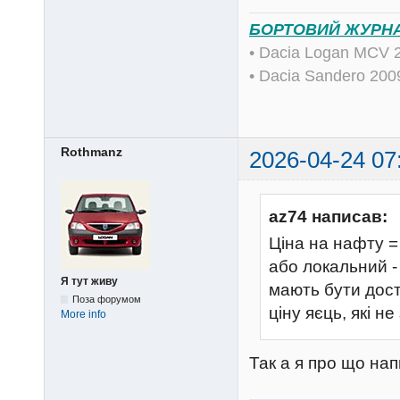
БОРТОВИЙ ЖУРН
• Dacia Logan MCV 
• Dacia Sandero 20
Rothmanz
2026-04-24 07
az74 написав:
Ціна на нафту =
або локальний -
Я тут живу
мають бути доста
Поза форумом
ціну яєць, які н
More info
Так а я про що на