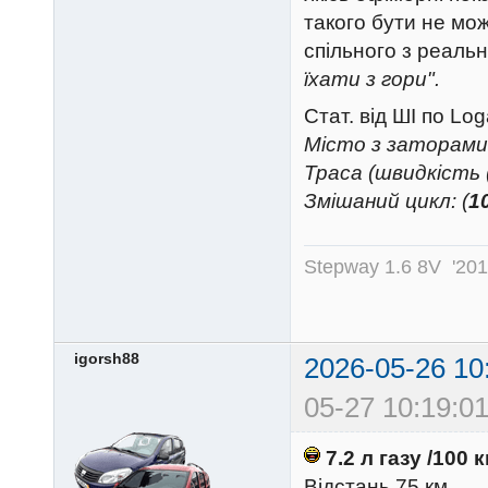
такого бути не мож
спільного з реаль
їхати з гори".
Стат. від ШІ по Lo
Місто з заторами 
Траса (швидкість (
Змішаний цикл: (
10
Stepway 1.6 8V '20
igorsh88
2026-05-26 10
05-27 10:19:01
7.2 л газу /100 
Відстань 75 км